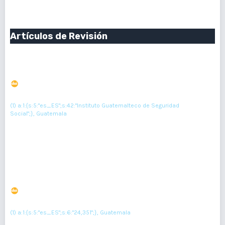
Publicado:
2023-09-09
Artículos de Revisión
Abordaje multidisciplinario en el manejo de metástasis
cerebrales por adenocarcinoma de pulmón
DOI : 10.36109/rmg.v163i1.706
(1)
Hugo Castro
(1) a:1:{s:5:"es_ES";s:42:"Instituto Guatemalteco de Seguridad
Social";}, Guatemala
Resumen : 129
PDF : 0
HTML : 0
Úlceras y perforaciones intestinales asociadas a
COVID-19
DOI : 10.36109/rmg.v163i1.631
(1)
Karen Perez
(1) a:1:{s:5:"es_ES";s:6:"24,351";}, Guatemala
Resumen : 117