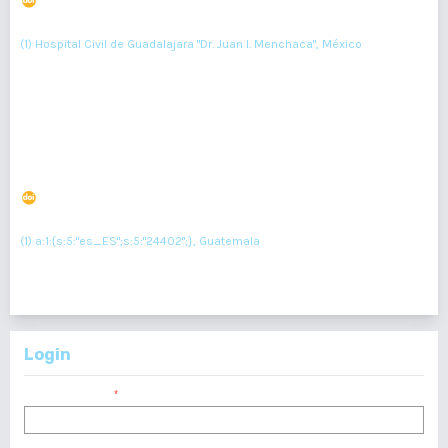
DOI : 10.36109/rmg.v163i1.607
(1)
ALEJANDRO BARRON BALDERAS
(1) Hospital Civil de Guadalajara "Dr. Juan I. Menchaca", México
Resumen : 145
PDF : 0
HTML : 0
Desarrollo de Hemofilia Adquirida en Trombocitosis
Esencial en una paciente con Abdomen Agudo
DOI : 10.36109/rmg.v163i1.614
(1)
Dulce Guissel Vélez Palencia
(1) a:1:{s:5:"es_ES";s:5:"24402";}, Guatemala
Resumen : 127
PDF : 0
HTML : 0
Login
Nombre usuario
*