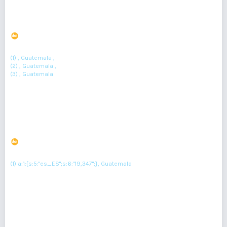
Encefalocele naso-etmoidal: reporte de caso
DOI : 10.36109/rmg.v163i1.613
(1)
(2)
(3)
Jessica Herrera
, Julio Cabrera
, Irwing Rivera
(1) , Guatemala ,
(2) , Guatemala ,
(3) , Guatemala
Resumen : 134
PDF : 0
HTML : 0
Holoprosencefalia en lactante de 43 días
DOI : 10.36109/rmg.v163i1.620
(1)
Allan Cano Gutiérrez
(1) a:1:{s:5:"es_ES";s:6:"19,347";}, Guatemala
Resumen : 116
PDF : 0
HTML : 0
Síndrome de Goldenhar. Reporte de caso