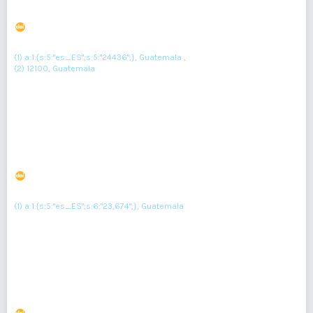
años con carcinoma de células renales
DOI : 10.36109/rmg.v163i1.617
(1)
(2)
PAULA RIVAS CASTAÑEDA
, Gustavo González Reynoso
(1) a:1:{s:5:"es_ES";s:5:"24436";}, Guatemala ,
(2) 12100, Guatemala
Resumen : 136
PDF : 0
HTML : 0
Presentación atípica de histoplasmosis como
trombocitopenia inmune secundaria: informe de caso
DOI : 10.36109/rmg.v163i1.687
(1)
Luis Escobedo
(1) a:1:{s:5:"es_ES";s:6:"23,674";}, Guatemala
Resumen : 111
PDF : 0
HTML : 0
Quiste pulmonar gigante en lactante, manejo y
resolución no quirúrgica a dos años de seguimiento