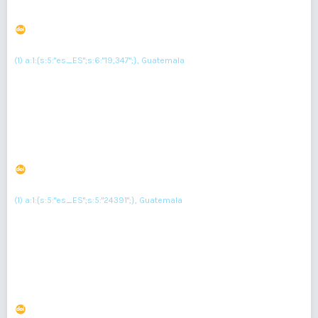
Quiste Prepucial: informe de caso
DOI : 10.36109/rmg.v163i1.619
(1)
Allan Cano Gutiérrez
(1) a:1:{s:5:"es_ES";s:6:"19,347";}, Guatemala
Resumen : 134
PDF : 0
HTML : 0
Malformación congénita de las vías aéreas pulmonares.
Informe de caso
DOI : 10.36109/rmg.v163i1.626
(1)
Andrea Celeste Arriola Duarte
(1) a:1:{s:5:"es_ES";s:5:"24391";}, Guatemala
Resumen : 151
PDF : 0
HTML : 0
Síndrome de taquicardia postural ortostática y
taquicardia sinusal inapropiada.
DOI : 10.36109/rmg.v163i1.609