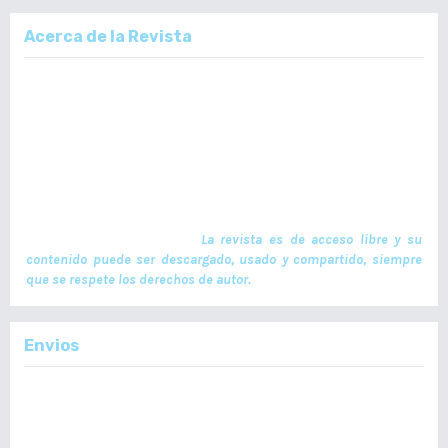
Acerca de la Revista
La Revista Médica del Colegio de Médicos y Cirujanos de Guatemala,
es un documento científico oficial. En ella se publican trabajos de
investigación realizados por profesionales en ciencias de la salud,
con temas de interés científico plasmados en textos originales e
inéditos. Las publicaciones se realizan cuatrimestralmente. El ISSN
de la versión en Línea es -L: 2664-3677. La publicación es financiada
por el Colegio de Médicos y Cirujanos de Guatemala y no contiene
anuncios comerciales. El envío, procesamiento y publicación de
manuscritos son gratuitos.
La revista es de acceso libre y su
contenido puede ser descargado, usado y compartido, siempre
que se respete los derechos de autor.
Envios
Enviar un Artículo
Importante:
No se toman en cuenta Artículos en formato PDF.