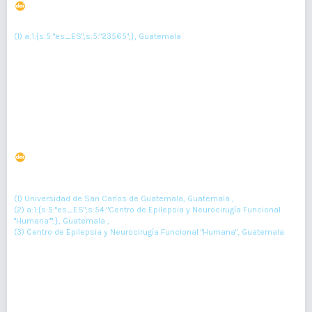
DOI : 10.36109/rmg.v163i1.627
(1)
Victor Alfredo Portillo Mirannda
(1) a:1:{s:5:"es_ES";s:5:"23565";}, Guatemala
Resumen : 130
PDF : 0
HTML : 0
Neuroimagen en la esclerosis lateral amiotrófica:
hallazgos en resonancia magnética cerebral. Informe
de caso
DOI : 10.36109/rmg.v163i1.610
(1)
Eduardo David Monzón Godínez
, Abel Alejandro Sanabria Sanchinel
(2)
(3)
, Edwin Stanly Escobar Pineda
(1) Universidad de San Carlos de Guatemala, Guatemala ,
(2) a:1:{s:5:"es_ES";s:54:"Centro de Epilepsia y Neurocirugía Funcional
"Humana"";}, Guatemala ,
(3) Centro de Epilepsia y Neurocirugía Funcional "Humana", Guatemala
Resumen : 183
PDF : 0
HTML : 0
Nefrectomía videolaparoscópica en una paciente de 69