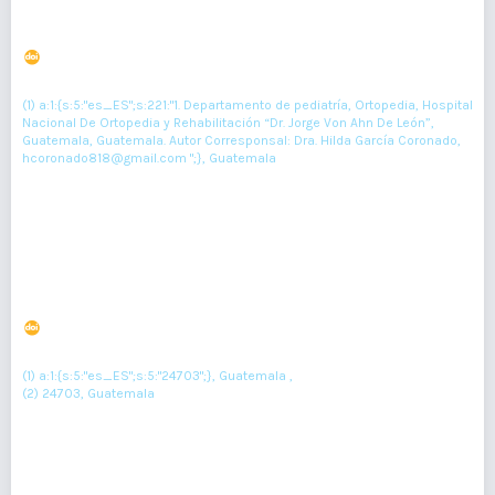
Artrogriposis Múltiple Congénita en gemelo
DOI : 10.36109/rmg.v163i1.628
(1)
Hilda García Coronado
(1) a:1:{s:5:"es_ES";s:221:"1. Departamento de pediatría, Ortopedia, Hospital
Nacional De Ortopedia y Rehabilitación “Dr. Jorge Von Ahn De León”,
Guatemala, Guatemala. Autor Corresponsal: Dra. Hilda García Coronado,
hcoronado818@gmail.com ";}, Guatemala
Resumen : 125
PDF : 0
HTML : 0
Hemangioma infantil gigante con trombocitopenia:
reporte de caso
DOI : 10.36109/rmg.v163i1.594
(1)
(2)
Yeimi Putul
, Sarvia Reyes
(1) a:1:{s:5:"es_ES";s:5:"24703";}, Guatemala ,
(2) 24703, Guatemala
Resumen : 77
PDF : 0
HTML : 0