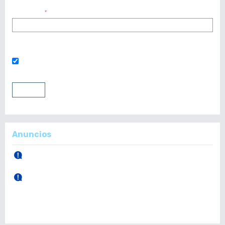
Contraseña
*
¿Has olvidado tu contraseña?
Mantenerme conectado
Entrar
Registrarse
Anuncios
30 de Abril, 2026.
Publicación Vol. 165 Núm 1 (Enero - Abril)
28 de Diciembre, 2025.
Publicación Vol. 164 Núm 3 (Septiembre - Diciembre)