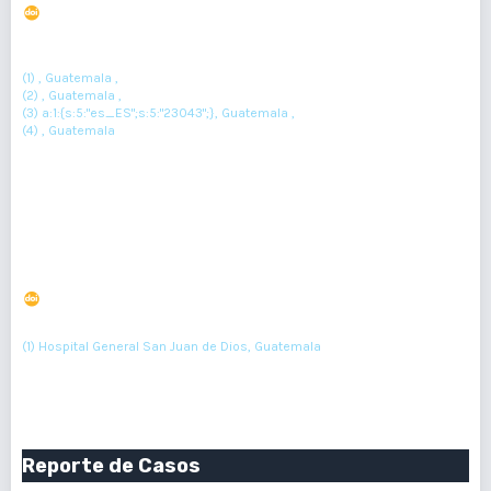
DOI : 10.36109/rmg.v163i1.624
(1)
(2)
Gabriela Aqueche
, Kimberly Morales
, Astrid Carolina Rodríguez
(3)
(4)
Monzón
, Marisol Gramajo
(1) , Guatemala ,
(2) , Guatemala ,
(3) a:1:{s:5:"es_ES";s:5:"23043";}, Guatemala ,
(4) , Guatemala
Resumen : 119
PDF : 0
HTML : 0
Caracterización de Meningiomas en el Instituto
Guatemalteco de Seguridad Social.
DOI : 10.36109/rmg.v163i1.625
(1)
Eugene Velásquez
(1) Hospital General San Juan de Dios, Guatemala
Resumen : 156
PDF : 0
HTML : 0
Reporte de Casos