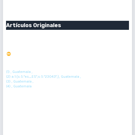
PDF : 0
HTML : 0
Artículos Originales
Caracterización del cambio por regresión en
Astrocitoma pilocítico
DOI : 10.36109/rmg.v163i1.623
(1)
(2)
Gabriela Aqueche
, Astrid Carolina Rodríguez Monzón
, Kimberly
(3)
(4)
Morales
, Marisol Gramajo
(1) , Guatemala ,
(2) a:1:{s:5:"es_ES";s:5:"23043";}, Guatemala ,
(3) , Guatemala ,
(4) , Guatemala
Resumen : 113
PDF : 0
HTML : 0
Caracterización de los casos con astrocitoma
pilocítico en el Instituto Guatemalteco de Seguridad
Social