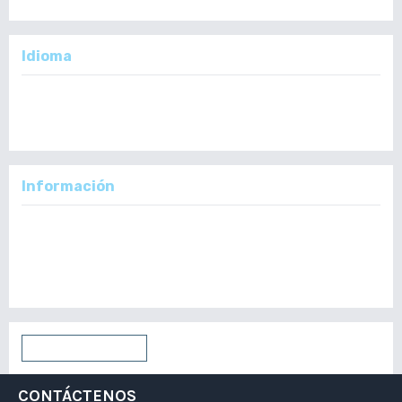
Idioma
English
Español
Información
Para lectores/as
Para autores/as
Para bibliotecarios/as
Enviar un artículo
CONTÁCTENOS