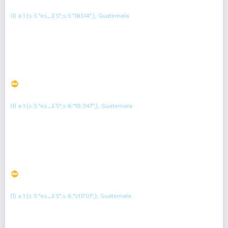
(1)
José Gómez
(1) a:1:{s:5:"es_ES";s:5:"18514";}, Guatemala
Resumen : 143
PDF : 0
HTML : 0
Divertículo de Hutch, informe de caso
DOI : 10.36109/rmg.v163i1.615
(1)
Allan Cano Gutiérrez
(1) a:1:{s:5:"es_ES";s:6:"19,347";}, Guatemala
Resumen : 109
PDF : 0
HTML : 0
Lipoblastoma retroperitoneal: reporte de caso
DOI : 10.36109/rmg.v163i1.597
(1)
LIZZETTE BARBOSA
(1) a:1:{s:5:"es_ES";s:6:"ct1701";}, Guatemala
Resumen : 104
PDF : 0
HTML : 0