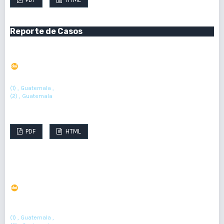
Reporte de Casos
Hidrocefalia silenciosa: el enigma de Hakim Adams
DOI : 10.36109/rd4hsv33
(1)
(2)
Jonathan Armando López Espino
, Sussan María Cordón Sosa
(1) , Guatemala ,
(2) , Guatemala
Resumen : 362
PDF : 242
HTML : 17
PDF
HTML
Infección cutánea por Mycobacterium chelonae en
paciente inmunosuprimida
DOI : 10.36109/kkh0q520
(1)
Kenia Gabriela Fagiani Castillo
, Alejandra María González Orellana
(2)
(3)
, Luis Antonio Rodríguez Cifuentes
(1) , Guatemala ,