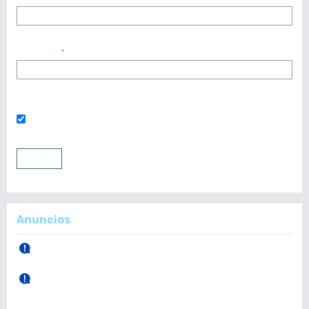
Contraseña
*
¿Has olvidado tu contraseña?
Mantenerme conectado
Entrar
Registrarse
Anuncios
30 de Abril, 2026.
Publicación Vol. 165 Núm 1 (Enero - Abril)
28 de Diciembre, 2025.
Publicación Vol. 164 Núm 3 (Septiembre - Diciembre)