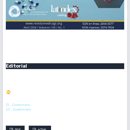
Vol. 165 Núm. 1 (2026): Vol. 165 Núm. 1 (2026): Enero - Abril
Publicado:
2026-04-30
Editorial
Hantavirus: ¿Qué riesgos hay para Guatemala y
Centroamérica?
DOI : 10.36109/dcxary34
(1)
(2)
Alfonso J. Rodriguez-Morales
, Jeorge Dennison Velásquez Cuyuch
(1) , Guatemala ,
(2) , Guatemala
Resumen : 393
PDF : 170
HTML : 43
PDF
HTML