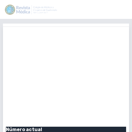
Los miembros de la Comisión del Consejo Editorial,
supervisan el proceso de revisión por pares de la revista,
incluida la evaluación de presentaciones, la selección de
editores y revisores, la evaluación de sus comentarios y la
toma de decisiones editoriales. Además, participan en el
desarrollo de las políticas de la revista y los estándares
autoría y de ética para promover el desarrollo científico en
las ciencias de la salud, a través de la Revista. Así mismo, se
proporcionan recursos, apoyo y asesoramiento a los
investigadores en etapa temprana, en su viaje desde la
escritura, hasta la publicación de sus artículos científicos. Al
mismo tiempo se hace libre acceso público a la investigación
científica.
Enviar un artículo
Número actual