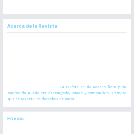
Acerca de la Revista
La Revista Médica del Colegio de Médicos y Cirujanos de Guatemala,
es un documento científico oficial. En ella se publican trabajos de
investigación realizados por profesionales en ciencias de la salud,
con temas de interés científico plasmados en textos originales e
inéditos. Las publicaciones se realizan cuatrimestralmente. El ISSN
de la versión en Línea es -L: 2664-3677. La publicación es financiada
por el Colegio de Médicos y Cirujanos de Guatemala y no contiene
anuncios comerciales. El envío, procesamiento y publicación de
manuscritos son gratuitos.
La revista es de acceso libre y su
contenido puede ser descargado, usado y compartido, siempre
que se respete los derechos de autor.
Envios
Enviar un Artículo