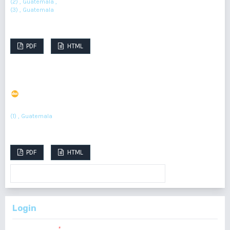
(2) , Guatemala ,
(3) , Guatemala
Resumen : 298
PDF : 139
HTML : 9
PDF
HTML
Tumor Phylloides gigante en el embarazo
DOI : 10.36109/eatvkb25
(1)
Sherly Caceros
(1) , Guatemala
Resumen : 247
PDF : 136
HTML : 16
PDF
HTML
VER TODOS LOS NÚMEROS
>
Login
Nombre usuario
*