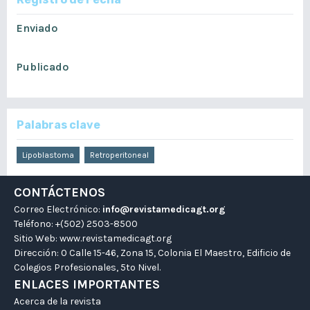
Enviado
agosto 29, 2022
Publicado
septiembre 9, 2023
Palabras clave
Lipoblastoma
Retroperitoneal
CONTÁCTENOS
Correo Electrónico:
info@revistamedicagt.org
Teléfono: +(502) 2503-8500
Sitio Web:
www.revistamedicagt.org
Dirección: 0 Calle 15-46, Zona 15, Colonia El Maestro, Edificio de
Colegios Profesionales, 5to Nivel.
ENLACES IMPORTANTES
Acerca de la revista