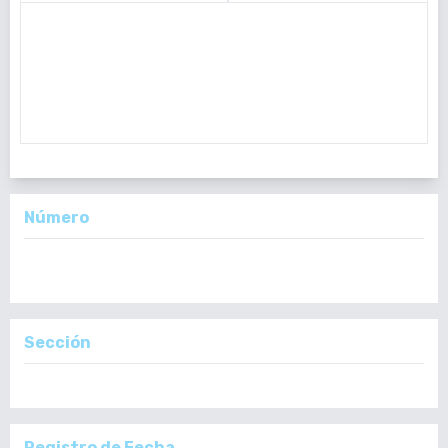
El lipoblastoma es una neoplasia benigna del tejido adiposo,
infrecuente y casi exclusiva de niños. Usualmente se presenta
en las extremidades, estableciéndose su diagnóstico definitivo
mediante análisis histológico y citogenético. Se presenta un c
Número
Vol. 162 Núm. 2 (2023): Vol. 162 Núm. 2: Agosto - Septiembre,
2023
Sección
Reporte de Casos
Registro de Fecha