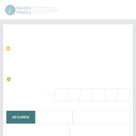
Lipoblastoma retroperitoneal:
reporte de caso
https://doi.org/10.36109/rmg.v163i1.597
LIZZETTE BARBOSA
liz.barbosa@outlook.com
a:1:{s:5:"es_ES";s:6:"ct1701";}, Guatemala
https://orcid.org/0000-0003-4391-8324
SHARE
RESUMEN
CÓMO CITAR
BIOGRAFÍA DEL AUTOR/A
MÉTRICAS
LICENCIA