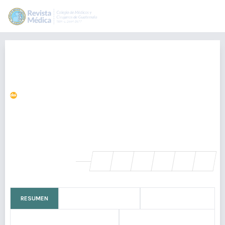
Malformación congénita de las
vías aéreas pulmonares. Informe
de caso
https://doi.org/10.36109/rmg.v163i1.626
Andrea Celeste Arriola Duarte
adceleste9@gmail.com
a:1:{s:5:"es_ES";s:5:"24391";}, Guatemala
SHARE
RESUMEN
CÓMO CITAR
MÉTRICAS
REFERENCIAS
LICENCIA