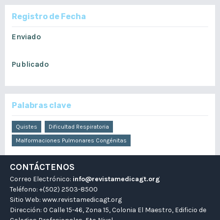
Registro de Fecha
Enviado
septiembre 21, 2022
Publicado
septiembre 9, 2023
Palabras clave
Quistes
Dificultad Respiratoria
Malformaciones Pulmonares Congénitas
CONTÁCTENOS
Correo Electrónico:
info@revistamedicagt.org
Teléfono: +(502) 2503-8500
Sitio Web:
www.revistamedicagt.org
Dirección: 0 Calle 15-46, Zona 15, Colonia El Maestro, Edificio de