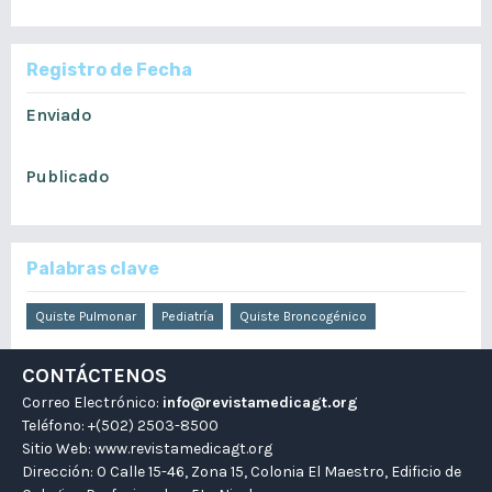
Registro de Fecha
Enviado
septiembre 2, 2022
Publicado
septiembre 9, 2023
Palabras clave
Quiste Pulmonar
Pediatría
Quiste Broncogénico
CONTÁCTENOS
Correo Electrónico:
info@revistamedicagt.org
Teléfono: +(502) 2503-8500
Sitio Web:
www.revistamedicagt.org
Dirección: 0 Calle 15-46, Zona 15, Colonia El Maestro, Edificio de