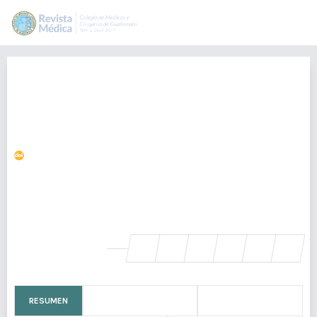
Quiste pulmonar gigante en
lactante, manejo y resolución no
quirúrgica a dos años de
seguimiento
https://doi.org/10.36109/rmg.v163i1.607
ALEJANDRO BARRON BALDERAS
dr.alex.barron@gmail.com
Hospital Civil de Guadalajara "Dr. Juan I. Menchaca", México
SHARE
RESUMEN
CÓMO CITAR
MÉTRICAS