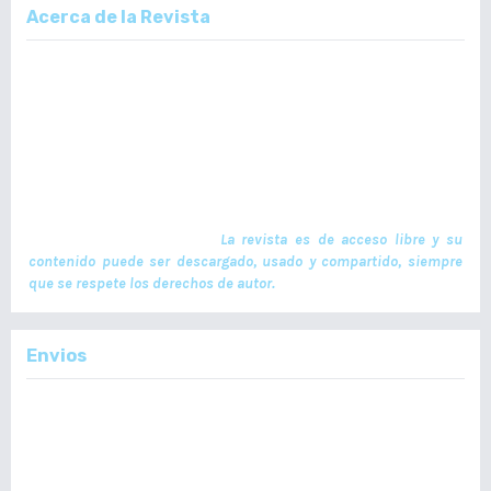
Acerca de la Revista
La Revista Médica del Colegio de Médicos y Cirujanos de Guatemala,
es un documento científico oficial. En ella se publican trabajos de
investigación realizados por profesionales en ciencias de la salud,
con temas de interés científico plasmados en textos originales e
inéditos. Las publicaciones se realizan cuatrimestralmente. El ISSN
de la versión en Línea es -L: 2664-3677. La publicación es financiada
por el Colegio de Médicos y Cirujanos de Guatemala y no contiene
anuncios comerciales. El envío, procesamiento y publicación de
manuscritos son gratuitos.
La revista es de acceso libre y su
contenido puede ser descargado, usado y compartido, siempre
que se respete los derechos de autor.
Envios
Enviar un Artículo
Importante:
No se toman en cuenta Artículos en formato PDF.