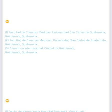
Síndrome de Proteus. Reporte de caso
DOI : 10.36109/rmg.v157i1.89
(1)
(2)
(3)
M Morales
, A Reyes
, E González Flores.
(1) Facultad de Ciencias Médicas, Universidad San Carlos de Guatemala,
Guatemala, Guatemala ,
(2) Facultad de Ciencias Médicas, Universidad San Carlos de Guatemala,
Guatemala, Guatemala ,
(3) Genómica internacional, Ciudad de Guatemala,
Guatemala, Guatemala
34-35
Resumen : 84
PDF : 0
Síndrome de Gerstman secundario a malformación
arteriovenosa del lóbulo parietal izquierdo. Reporte de
caso
DOI : 10.36109/rmg.v157i1.90
(1)
Herbert González
(1) Depto. de Neurocirugía. Hospital Roosevelt., Guatemala