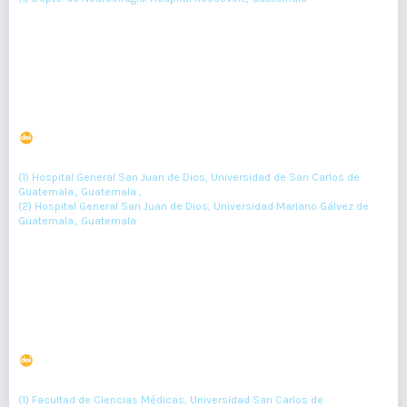
36-38
Resumen : 93
PDF : 0
Bicitopenia. Reporte de caso
DOI : 10.36109/rmg.v157i1.91
(1)
(2)
Federico Castillo
, Jonathan Vielman
(1) Hospital General San Juan de Dios, Universidad de San Carlos de
Guatemala., Guatemala ,
(2) Hospital General San Juan de Dios, Universidad Mariano Gálvez de
Guatemala., Guatemala
39-40
Resumen : 345
PDF : 0
Síndrome de Hiperinmunoglobulina E. Reporte de caso
DOI : 10.36109/rmg.v157i1.92
(1)
(2)
(3)
Mónica Morales
, Andrea Reyes
, E González Flores.
(1) Facultad de Ciencias Médicas, Universidad San Carlos de