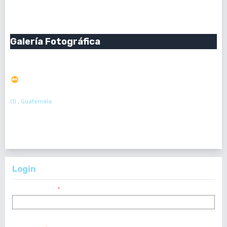
PDF : 0
Galería Fotográfica
Fotografías de Casos Clínicos Interesantes
DOI : 10.36109/rmg.v157i1.96
(1)
Roberto Orozco
(1) , Guatemala
50
Resumen : 73
PDF : 0
Login
Nombre usuario
*