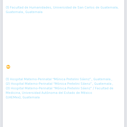
María Lara
(1) Facultad de Humanidades, Universidad de San Carlos de Guatemala,
Guatemala., Guatemala
18-20
Resumen : 45
PDF : 0
Cambios en la calidad espermática con suplemento
multivitamínico en pacientes con alteraciones
espermáticas.
DOI : 10.36109/rmg.v157i1.85
(1)
(2)
(3)
Judith Becerra
, Victor Arroyo
, Hugo Mendieta
(1) Hospital Materno-Perinatal “Mónica Pretelini Sáenz”., Guatemala ,
(2) Hospital Materno-Perinatal “Mónica Pretelini Sáenz”., Guatemala ,
(3) Hospital Materno-Perinatal “Mónica Pretelini Sáenz” / Facultad de
Medicina, Universidad Autónoma del Estado de México
(UAEMex), Guatemala
21-24
Resumen : 67
PDF : 0