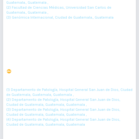
Guatemala., Guatemala ,
(2) Facultad de Ciencias Médicas, Universidad San Carlos de
Guatemala., Guatemala ,
(3) Genómica Internacional, Ciudad de Guatemala., Guatemala
41-43
Resumen : 64
PDF : 0
Coccidioidomicosis sistémica con múltiples
calcificaciones del microorganismo. Reporte de caso
DOI : 10.36109/rmg.v157i1.93
(1)
(2)
(3)
Alejandra Sánchez
, Víctor Argueta
, Roberto Orozco
, Werner De
(4)
León
(1) Departamento de Patología, Hospital General San Juan de Dios, Ciudad
de Guatemala, Guatemala, Guatemala ,
(2) Departamento de Patología, Hospital General San Juan de Dios,
Ciudad de Guatemala, Guatemala, Guatemala ,
(3) Departamento de Patología, Hospital General San Juan de Dios,
Ciudad de Guatemala, Guatemala, Guatemala ,
(4) Departamento de Patología, Hospital General San Juan de Dios,
Ciudad de Guatemala, Guatemala, Guatemala
44-49
Resumen : 75