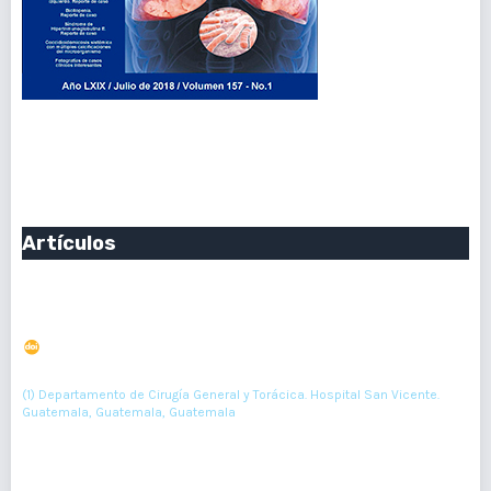
Vol. 157 Núm. 1 (2018): Enero-Junio 2018
Publicado:
2018-06-30
Artículos
Evaluación de protocolos de tratamientos acortados
del programa nacional de tuberculosis
DOI : 10.36109/rmg.v157i1.76
(1)
Tulio S Rodríguez
(1) Departamento de Cirugía General y Torácica. Hospital San Vicente.
Guatemala, Guatemala, Guatemala
8-14
Resumen : 57
PDF : 0