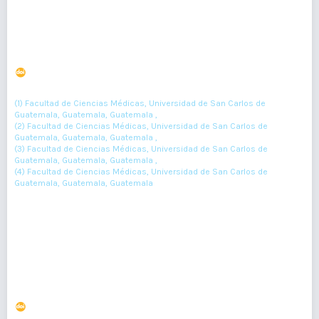
Calidad de vida relacionada a la salud del cuidador
primario del paciente con enfermedad renal crónica.
DOI : 10.36109/rmg.v157i1.82
(1)
(2)
(3)
(4)
Erika López
, Silvia Ávila
, Anna Reyes
, Irma Miranda
(1) Facultad de Ciencias Médicas, Universidad de San Carlos de
Guatemala, Guatemala, Guatemala ,
(2) Facultad de Ciencias Médicas, Universidad de San Carlos de
Guatemala, Guatemala, Guatemala ,
(3) Facultad de Ciencias Médicas, Universidad de San Carlos de
Guatemala, Guatemala, Guatemala ,
(4) Facultad de Ciencias Médicas, Universidad de San Carlos de
Guatemala, Guatemala, Guatemala
15-17
Resumen : 74
PDF : 0
Educación por competencias, desafío en la enseñanza
de biología celular y molecular
DOI : 10.36109/rmg.v157i1.84
(1)