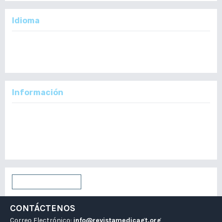
Idioma
English
Español
Información
Para lectores/as
Para autores/as
Para bibliotecarios/as
Enviar un artículo
CONTÁCTENOS
Correo Electrónico:
info@revistamedicagt.org