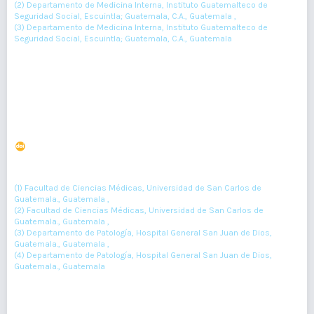
(2) Departamento de Medicina Interna, Instituto Guatemalteco de
Seguridad Social, Escuintla; Guatemala, C.A., Guatemala ,
(3) Departamento de Medicina Interna, Instituto Guatemalteco de
Seguridad Social, Escuintla; Guatemala, C.A., Guatemala
30-31
Resumen : 49
PDF : 0
Amebiasis de cuello uterino. Reporte de caso
DOI : 10.36109/rmg.v157i1.88
(1)
(2)
(3)
William Alarcón
, Emerson De la Rosa
, Víctor Argueta
, Roberto
(4)
Orozco
(1) Facultad de Ciencias Médicas, Universidad de San Carlos de
Guatemala., Guatemala ,
(2) Facultad de Ciencias Médicas, Universidad de San Carlos de
Guatemala., Guatemala ,
(3) Departamento de Patología, Hospital General San Juan de Dios,
Guatemala., Guatemala ,
(4) Departamento de Patología, Hospital General San Juan de Dios,
Guatemala., Guatemala
32-33
Resumen : 60
PDF : 0