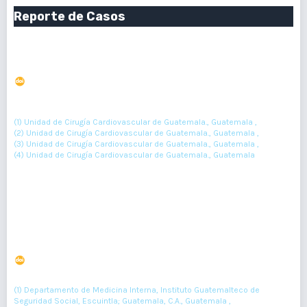
Reporte de Casos
Aneurismas coronarios múltiples. Reporte de caso
clínico.
DOI : 10.36109/rmg.v157i1.86
(1)
(2)
(3)
Mauricio O'Connell
, Alexis Enríquez
, Carlos Herrera
, Héctor
(4)
Mora
(1) Unidad de Cirugía Cardiovascular de Guatemala., Guatemala ,
(2) Unidad de Cirugía Cardiovascular de Guatemala., Guatemala ,
(3) Unidad de Cirugía Cardiovascular de Guatemala., Guatemala ,
(4) Unidad de Cirugía Cardiovascular de Guatemala., Guatemala
25-29
Resumen : 49
PDF : 0
Enfermedad de Moyamoya. Reporte de caso
DOI : 10.36109/rmg.v157i1.87
(1)
(2)
(3)
Jackeline Flores
, Luis Rodríguez
, Kevin Guerra
(1) Departamento de Medicina Interna, Instituto Guatemalteco de
Seguridad Social, Escuintla; Guatemala, C.A., Guatemala ,