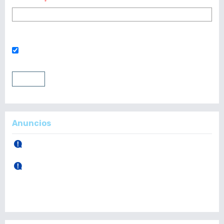
Contraseña
*
¿Has olvidado tu contraseña?
Mantenerme conectado
Entrar
Registrarse
Anuncios
30 de Abril, 2026.
Publicación Vol. 165 Núm 1 (Enero - Abril)
28 de Diciembre, 2025.
Publicación Vol. 164 Núm 3 (Septiembre - Diciembre)