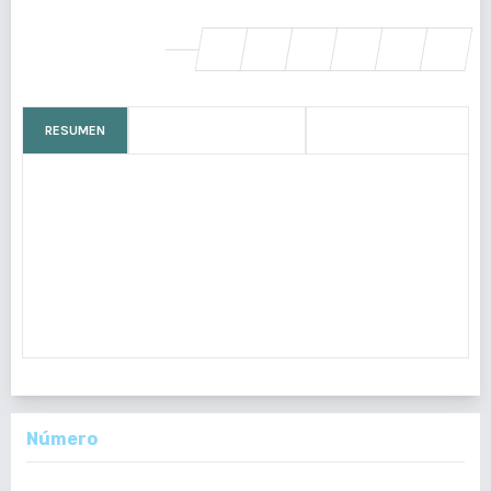
SHARE
RESUMEN
CÓMO CITAR
MÉTRICAS
Recibido: 10 dic. 2017 Aceptado: 24 may. 2018
El 15% de los casos de infertilidad se debe a factor
masculino. Nuestro objetivo fue valorar los cambios en la
calidad espermática con suplementos multivitamínicos.
Fue un estudio o
Número
Vol. 157 Núm. 1 (2018): Enero-Junio 2018