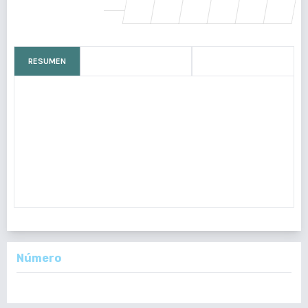
SHARE
RESUMEN
CÓMO CITAR
MÉTRICAS
El Síndrome Hiperinmunoglobulina E es una
inmunodeficiencia primaria extremadamente rara, ocurre
aproximadamente en uno de cada millón de nacidos vivos
[1]. En Guatemala hasta el momento no existe
documentado ningún caso. El Síndrome de
Hiperinmunoglob
Número
Vol. 157 Núm. 1 (2018): Enero-Junio 2018