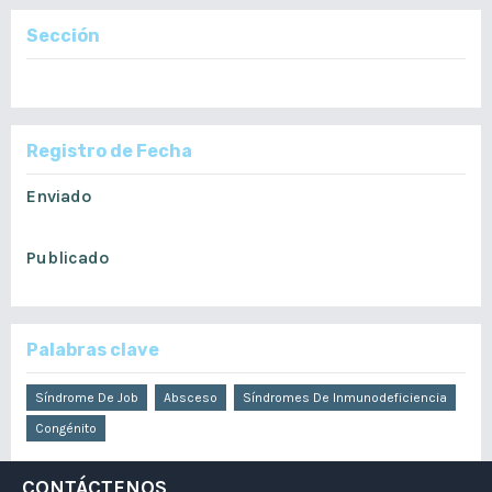
Sección
Reporte de Casos
Registro de Fecha
Enviado
junio 19, 2019
Publicado
junio 30, 2018
Palabras clave
Síndrome De Job
Absceso
Síndromes De Inmunodeficiencia
Congénito
CONTÁCTENOS