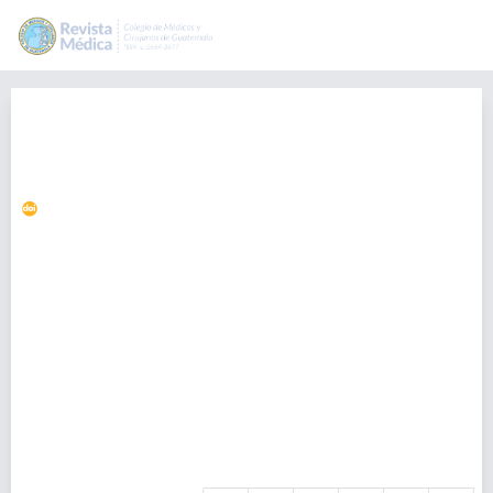
Síndrome de
Hiperinmunoglobulina E. Reporte
de caso
https://doi.org/10.36109/rmg.v157i1.92
Mónica Morales
monica.morales@colmedegua.org
Facultad de Ciencias Médicas, Universidad San Carlos de
Guatemala., Guatemala
Andrea Reyes
Facultad de Ciencias Médicas, Universidad San Carlos de
Guatemala., Guatemala
E González Flores.
Genómica Internacional, Ciudad de Guatemala., Guatemala