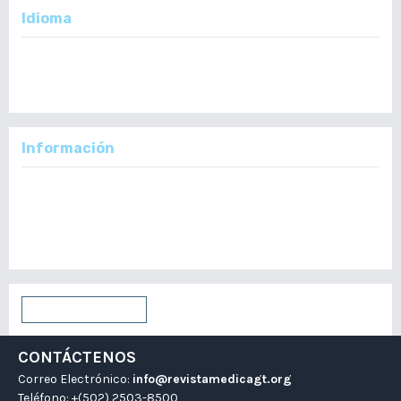
Idioma
English
Español
Información
Para lectores/as
Para autores/as
Para bibliotecarios/as
Enviar un artículo
CONTÁCTENOS
Correo Electrónico:
info@revistamedicagt.org
Teléfono: +(502) 2503-8500