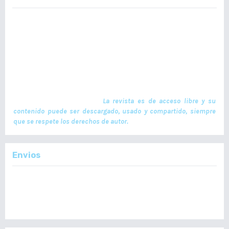
La Revista Médica del Colegio de Médicos y Cirujanos de Guatemala,
es un documento científico oficial. En ella se publican trabajos de
investigación realizados por profesionales en ciencias de la salud,
con temas de interés científico plasmados en textos originales e
inéditos. Las publicaciones se realizan cuatrimestralmente. El ISSN
de la versión en Línea es -L: 2664-3677. La publicación es financiada
por el Colegio de Médicos y Cirujanos de Guatemala y no contiene
anuncios comerciales. El envío, procesamiento y publicación de
manuscritos son gratuitos.
La revista es de acceso libre y su
contenido puede ser descargado, usado y compartido, siempre
que se respete los derechos de autor.
Envios
Enviar un Artículo
Importante:
No se toman en cuenta Artículos en formato PDF.