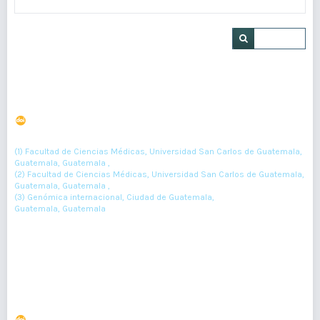
Buscar
Síndrome de Proteus. Reporte de caso
DOI : 10.36109/rmg.v157i1.89
(1)
(2)
(3)
M Morales
, A Reyes
, E González Flores.
(1) Facultad de Ciencias Médicas, Universidad San Carlos de Guatemala,
Guatemala, Guatemala ,
(2) Facultad de Ciencias Médicas, Universidad San Carlos de Guatemala,
Guatemala, Guatemala ,
(3) Genómica internacional, Ciudad de Guatemala,
Guatemala, Guatemala
34-35
Resumen : 84
PDF : 0
Síndrome de Hiperinmunoglobulina E. Reporte de caso