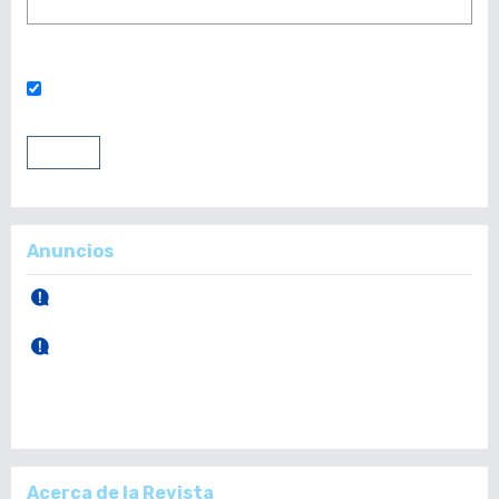
¿Has olvidado tu contraseña?
Mantenerme conectado
Entrar
Registrarse
Anuncios
30 de Abril, 2026.
Publicación Vol. 165 Núm 1 (Enero - Abril)
28 de Diciembre, 2025.
Publicación Vol. 164 Núm 3 (Septiembre - Diciembre)
Acerca de la Revista