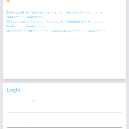
DOI : 10.36109/rmg.v157i1.92
(1)
(2)
(3)
Mónica Morales
, Andrea Reyes
, E González Flores.
(1) Facultad de Ciencias Médicas, Universidad San Carlos de
Guatemala., Guatemala ,
(2) Facultad de Ciencias Médicas, Universidad San Carlos de
Guatemala., Guatemala ,
(3) Genómica Internacional, Ciudad de Guatemala., Guatemala
41-43
Resumen : 65
PDF : 0
1 - 2 de 2 elementos
Login
Nombre usuario
*
Contraseña
*