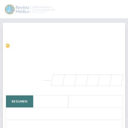
Hidrocefalia silenciosa: el enigma
de Hakim Adams
https://doi.org/10.36109/rd4hsv33
Jonathan Armando López Espino
Sussan María Cordón Sosa
SHARE
RESUMEN
CÓMO CITAR
BIOGRAFÍA DEL AUTOR/A
MÉTRICAS