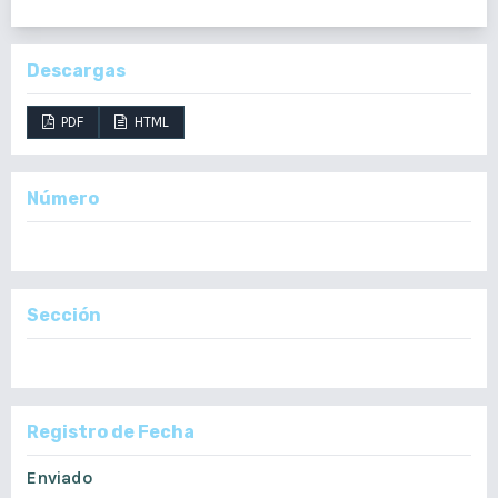
Descargas
PDF
HTML
Número
Vol. 165 Núm. 1 (2026): Vol. 165 Núm. 1 (2026): Enero - Abril
Sección
Reporte de Casos
Registro de Fecha
Enviado