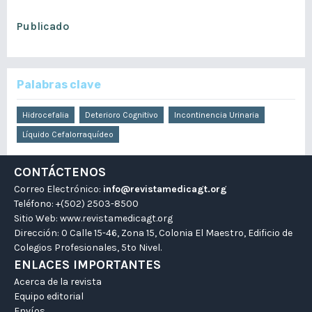
mayo 30, 2026
Publicado
mayo 30, 2026
Palabras clave
Hidrocefalia
Deterioro Cognitivo
Incontinencia Urinaria
Líquido Cefalorraquídeo
CONTÁCTENOS
Correo Electrónico:
info@revistamedicagt.org
Teléfono: +(502) 2503-8500
Sitio Web:
www.revistamedicagt.org
Dirección: 0 Calle 15-46, Zona 15, Colonia El Maestro, Edificio de
Colegios Profesionales, 5to Nivel.
ENLACES IMPORTANTES
Acerca de la revista
Equipo editorial
Envíos