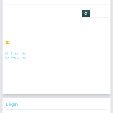
Buscar
Hidrocefalia silenciosa: el enigma de Hakim Adams
DOI : 10.36109/rd4hsv33
(1)
(2)
Jonathan Armando López Espino
, Sussan María Cordón Sosa
(1) , Guatemala ,
(2) , Guatemala
Resumen : 368
PDF : 245
HTML : 19
1 - 1 de 1 elementos
Login