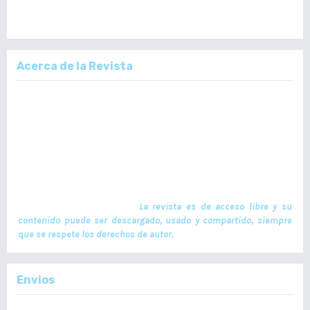
Acerca de la Revista
La Revista Médica del Colegio de Médicos y Cirujanos de Guatemala,
es un documento científico oficial. En ella se publican trabajos de
investigación realizados por profesionales en ciencias de la salud,
con temas de interés científico plasmados en textos originales e
inéditos. Las publicaciones se realizan cuatrimestralmente. El ISSN
de la versión en Línea es -L: 2664-3677. La publicación es financiada
por el Colegio de Médicos y Cirujanos de Guatemala y no contiene
anuncios comerciales. El envío, procesamiento y publicación de
manuscritos son gratuitos.
La revista es de acceso libre y su
contenido puede ser descargado, usado y compartido, siempre
que se respete los derechos de autor.
Envios