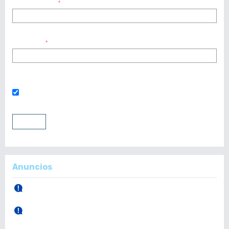
Nombre usuario
*
Contraseña
*
¿Has olvidado tu contraseña?
Mantenerme conectado
Entrar
Registrarse
Anuncios
30 de Abril, 2026.
Publicación Vol. 165 Núm 1 (Enero - Abril)
28 de Diciembre, 2025.
Publicación Vol. 164 Núm 3 (Septiembre - Diciembre)