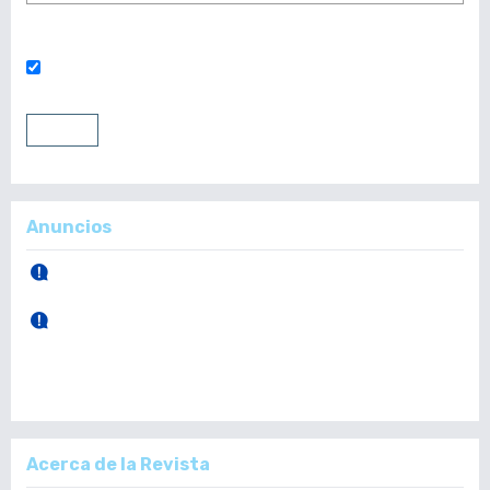
¿Has olvidado tu contraseña?
Mantenerme conectado
Entrar
Registrarse
Anuncios
30 de Abril, 2026.
Publicación Vol. 165 Núm 1 (Enero - Abril)
28 de Diciembre, 2025.
Publicación Vol. 164 Núm 3 (Septiembre - Diciembre)
Acerca de la Revista