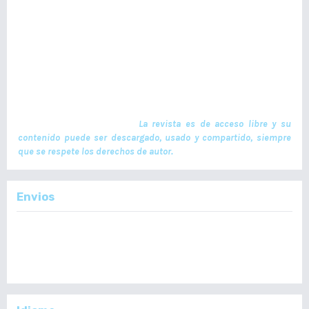
La Revista Médica del Colegio de Médicos y Cirujanos de Guatemala,
es un documento científico oficial. En ella se publican trabajos de
investigación realizados por profesionales en ciencias de la salud,
con temas de interés científico plasmados en textos originales e
inéditos. Las publicaciones se realizan cuatrimestralmente. El ISSN
de la versión en Línea es -L: 2664-3677. La publicación es financiada
por el Colegio de Médicos y Cirujanos de Guatemala y no contiene
anuncios comerciales. El envío, procesamiento y publicación de
manuscritos son gratuitos.
La revista es de acceso libre y su
contenido puede ser descargado, usado y compartido, siempre
que se respete los derechos de autor.
Envios
Enviar un Artículo
Importante:
No se toman en cuenta Artículos en formato PDF.