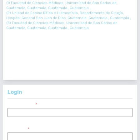
(1) Facultad de Ciencias Médicas, Universidad de San Carlos de
Guatemala, Guatemala, Guatemala., Guatemala ,
(2) Unidad de Espina Bífida e Hidrocefalia, Departamento de Cirugía,
Hospital General San Juan de Dios. Guatemala, Guatemala., Guatemala ,
(3) Facultad de Ciencias Médicas, Universidad de San Carlos de
Guatemala, Guatemala, Guatemala., Guatemala
266-269
Resumen : 116
PDF : 0
HTML : 0
1 - 4 de 4 elementos
Login
Nombre usuario
*
Contraseña
*