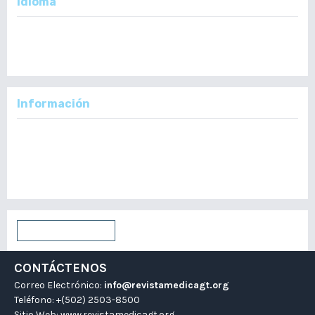
Idioma
English
Español
Información
Para lectores/as
Para autores/as
Para bibliotecarios/as
Enviar un artículo
CONTÁCTENOS
Correo Electrónico:
info@revistamedicagt.org
Teléfono: +(502) 2503-8500
Sitio Web:
www.revistamedicagt.org