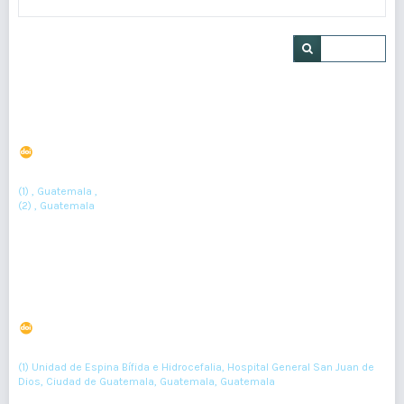
Buscar
Hidrocefalia silenciosa: el enigma de Hakim Adams
DOI : 10.36109/rd4hsv33
(1)
(2)
Jonathan Armando López Espino
, Sussan María Cordón Sosa
(1) , Guatemala ,
(2) , Guatemala
Resumen : 362
PDF : 242
HTML : 17
Gemelos con Lipomeningocele
DOI : 10.36109/rmg.v155i2.42
(1)
Eddy Chuc
(1) Unidad de Espina Bífida e Hidrocefalia, Hospital General San Juan de
Dios, Ciudad de Guatemala, Guatemala, Guatemala
88-89