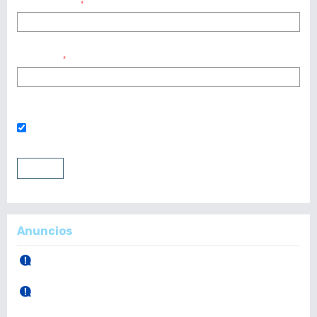
Nombre usuario
*
Contraseña
*
¿Has olvidado tu contraseña?
Mantenerme conectado
Entrar
Registrarse
Anuncios
30 de Abril, 2026.
Publicación Vol. 165 Núm 1 (Enero - Abril)
28 de Diciembre, 2025.
Publicación Vol. 164 Núm 3 (Septiembre - Diciembre)