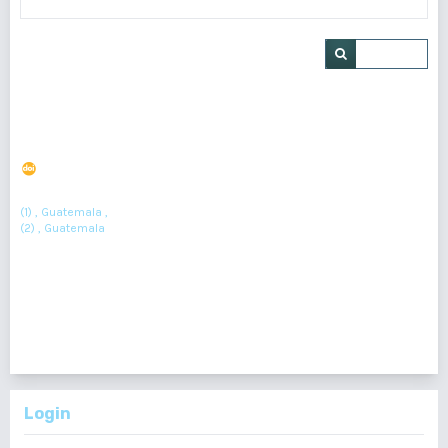
Buscar
Hidrocefalia silenciosa: el enigma de Hakim Adams
DOI : 10.36109/rd4hsv33
(1)
(2)
Jonathan Armando López Espino
, Sussan María Cordón Sosa
(1) , Guatemala ,
(2) , Guatemala
Resumen : 368
PDF : 245
HTML : 19
1 - 1 de 1 elementos
Login