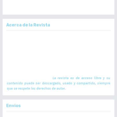
Acerca de la Revista
La Revista Médica del Colegio de Médicos y Cirujanos de Guatemala,
es un documento científico oficial. En ella se publican trabajos de
investigación realizados por profesionales en ciencias de la salud,
con temas de interés científico plasmados en textos originales e
inéditos. Las publicaciones se realizan cuatrimestralmente. El ISSN
de la versión en Línea es -L: 2664-3677. La publicación es financiada
por el Colegio de Médicos y Cirujanos de Guatemala y no contiene
anuncios comerciales. El envío, procesamiento y publicación de
manuscritos son gratuitos.
La revista es de acceso libre y su
contenido puede ser descargado, usado y compartido, siempre
que se respete los derechos de autor.
Envios