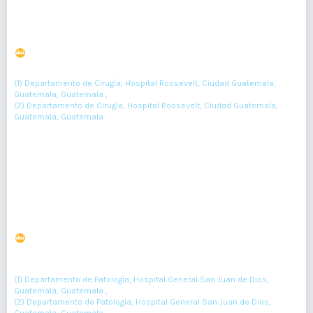
Avance de colgajo VY en isla de músculo gluteus
maximus en úlcera isquiática izquierda. Reporte de
caso.
DOI : 10.36109/rmg.v157i2.108
(1)
(2)
Ana Herrera
, Alfredo Longo
(1) Departamento de Cirugía, Hospital Roosevelt, Ciudad Guatemala,
Guatemala, Guatemala ,
(2) Departamento de Cirugía, Hospital Roosevelt, Ciudad Guatemala,
Guatemala, Guatemala
95-96
Resumen : 45
PDF : 0
Malformación congénita pulmonar de la vía aérea; caso
post mortem
DOI : 10.36109/rmg.v157i2.109
(1)
(2)
Walter O Vasquez Bonilla
, Íngrid Rosario Velasquez Lorenzo
, Julia
(3)
Ovalle
(1) Departamento de Patología, Hospital General San Juan de Dios,
Guatemala, Guatemala ,
(2) Departamento de Patología, Hospital General San Juan de Dios,