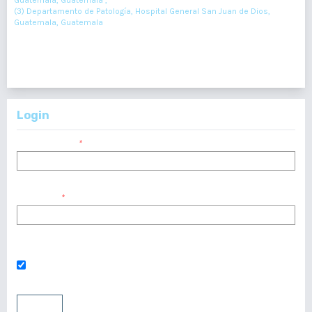
Guatemala, Guatemala ,
(3) Departamento de Patología, Hospital General San Juan de Dios,
Guatemala, Guatemala
97-98
Resumen : 49
PDF : 0
Login
Nombre usuario
*
Contraseña
*
¿Has olvidado tu contraseña?
Mantenerme conectado
Entrar
Registrarse