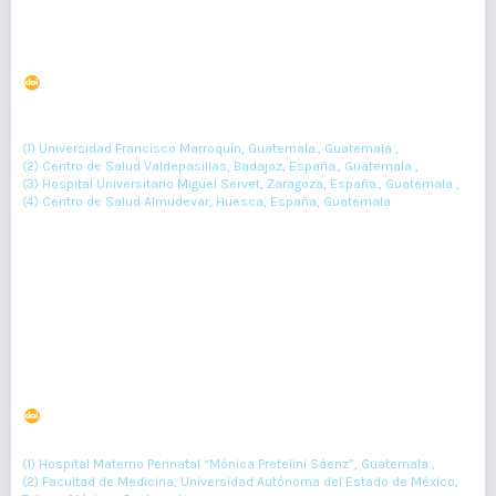
¿Es el nivel de ingreso del paciente un factor relevante
a la hora de dejar de fumar?
DOI : 10.36109/rmg.v157i2.99
(1)
(2)
José Torres Ramírez
, Emilio Salguero Chaves
, Martín Torres
(3)
(4)
Remírez
, Raquel Regla
(1) Universidad Francisco Marroquín, Guatemala., Guatemala ,
(2) Centro de Salud Valdepasillas, Badajoz, España., Guatemala ,
(3) Hospital Universitario Miguel Servet, Zaragoza, España., Guatemala ,
(4) Centro de Salud Almudevar, Huesca, España, Guatemala
66-69
Resumen : 27
PDF : 0
Evaluación del apego nutricional en mujeres
embarazadas mediante 3 instrumentos y ganancia
óptima de peso
DOI : 10.36109/rmg.v157i2.100
(1)
(2)
Karen Romero Albarrán
, Hugo Mendieta Zerón
(1) Hospital Materno Perinatal “Mónica Pretelini Sáenz”, Guatemala ,
(2) Facultad de Medicina, Universidad Autónoma del Estado de México,