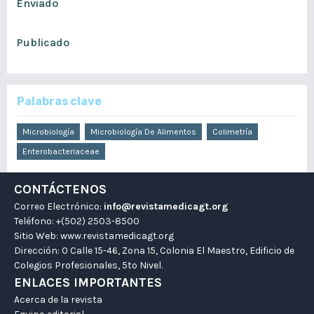
Enviado
junio 20, 2019
Publicado
diciembre 30, 2018
Palabras clave
Microbiología
Microbiología De Alimentos
Colimetría
Enterobacteriaceae
CONTÁCTENOS
Correo Electrónico:
info@revistamedicagt.org
Teléfono: +(502) 2503-8500
Sitio Web:
www.revistamedicagt.org
Dirección: 0 Calle 15-46, Zona 15, Colonia El Maestro, Edificio de
Colegios Profesionales, 5to Nivel.
ENLACES IMPORTANTES
Acerca de la revista