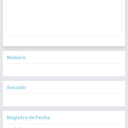
Propósito:
determinar la calidad microbiológica de la red
de distribución de agua potable en los municipios de
Patzicía, Patzún, Parramos, Zaragoza, Santa Cruz
Número
Vol. 157 Núm. 2 (2018): Julio-Diciembre 2018
Sección
Artículos
Registro de Fecha