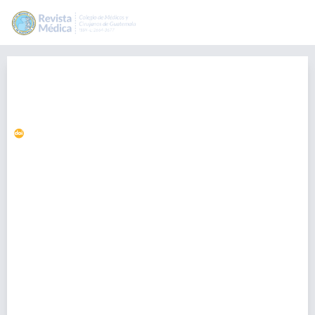
Calidad microbiológica de la red
de distribución de agua potable
en Chimaltenango, Guatemala.
https://doi.org/10.36109/rmg.v157i2.98
Claudia Corado Martínez
claudia.corado@colmedegua.org
Facultad de Ciencias Médicas, Universidad de San Carlos de
Guatemala, Guatemala., Guatemala
María Dardón Rodríguez
Facultad de Ciencias Médicas, Universidad de San Carlos de
Guatemala, Guatemala., Guatemala
Allan Coyote Cumes
Facultad de Ciencias Médicas, Universidad de San Carlos de
Guatemala, Guatemala., Guatemala