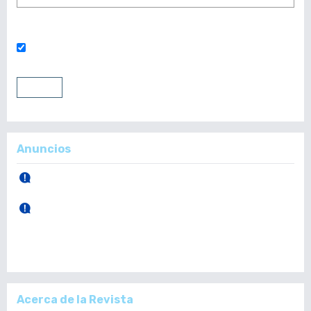
¿Has olvidado tu contraseña?
Mantenerme conectado
Entrar
Registrarse
Anuncios
30 de Abril, 2026.
Publicación Vol. 165 Núm 1 (Enero - Abril)
28 de Diciembre, 2025.
Publicación Vol. 164 Núm 3 (Septiembre - Diciembre)
Acerca de la Revista