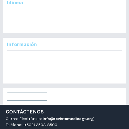
Idioma
English
Español
Información
Para lectores/as
Para autores/as
Para bibliotecarios/as
Enviar un artículo
CONTÁCTENOS
Correo Electrónico:
info@revistamedicagt.org
Teléfono: +(502) 2503-8500