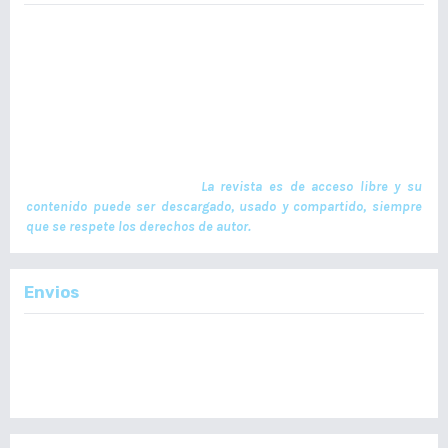
La Revista Médica del Colegio de Médicos y Cirujanos de Guatemala,
es un documento científico oficial. En ella se publican trabajos de
investigación realizados por profesionales en ciencias de la salud,
con temas de interés científico plasmados en textos originales e
inéditos. Las publicaciones se realizan cuatrimestralmente. El ISSN
de la versión en Línea es -L: 2664-3677. La publicación es financiada
por el Colegio de Médicos y Cirujanos de Guatemala y no contiene
anuncios comerciales. El envío, procesamiento y publicación de
manuscritos son gratuitos.
La revista es de acceso libre y su
contenido puede ser descargado, usado y compartido, siempre
que se respete los derechos de autor.
Envios
Enviar un Artículo
Importante:
No se toman en cuenta Artículos en formato PDF.