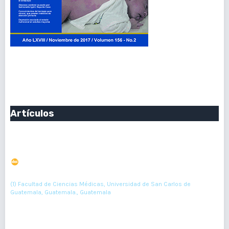
Vol. 156 Núm. 2 (2017): Julio-Diciembre 2017
Publicado:
2017-12-30
Artículos
Existe tendencia estacional en las anomalías del tubo
neural en Guatemala?
DOI : 10.36109/rmg.v156i2.56
(1)
Carlos Chúa
(1) Facultad de Ciencias Médicas, Universidad de San Carlos de
Guatemala, Guatemala., Guatemala
54-60
Resumen : 94
PDF : 0