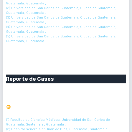
Guatemala., Guatemala ,
(2) Universidad de San Carlos de Guatemala, Ciudad de Guatemala,
Guatemala., Guatemala ,
(3) Universidad de San Carlos de Guatemala, Ciudad de Guatemala,
Guatemala., Guatemala ,
(4) Universidad de San Carlos de Guatemala, Ciudad de Guatemala,
Guatemala., Guatemala ,
(5) Universidad de San Carlos de Guatemala, Ciudad de Guatemala,
Guatemala., Guatemala
96-98
Resumen : 75
PDF : 0
Reporte de Casos
Manejo de envenenamiento micrúrico. reporte de 2
casos
DOI : 10.36109/rmg.v156i2.61
(1)
(2)
Erwin Castellanos
, Lia Rodas
(1) Facultad de Ciencias Médicas, Universidad de San Carlos de
Guatemala, Guatemala., Guatemala ,
(2) Hospital General San Juan de Dios, Guatemala., Guatemala