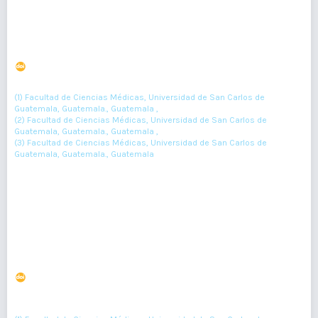
Antes y después de la enfermedad celíaca: ruta crítica
del diagnóstico
DOI : 10.36109/rmg.v156i2.62
(1)
(2)
(3)
Celia Tarecena
, Gloria González
, Aida Barrera
(1) Facultad de Ciencias Médicas, Universidad de San Carlos de
Guatemala, Guatemala., Guatemala ,
(2) Facultad de Ciencias Médicas, Universidad de San Carlos de
Guatemala, Guatemala., Guatemala ,
(3) Facultad de Ciencias Médicas, Universidad de San Carlos de
Guatemala, Guatemala., Guatemala
85-87
Resumen : 105
PDF : 0
Conocimientos del tamizaje para cáncer, que poseen
médicos de atención primaria
DOI : 10.36109/rmg.v156i2.65
(1)
(2)
(3)
(4)
Karla Cruz
, Lucila Contreras
, Mauricio Castro
, Erick Reyes
,
(5)
(6)
(7)
Gonzalo Díaz
, Jennifer López
, Aida Barrera