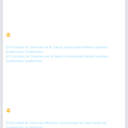
Modelo estadistico para predecir la prevalencia de
desnutrición crónica infantil en los departamentos de
Guatemala
DOI : 10.36109/rmg.v156i2.57
(1)
(2)
Gustavo Estrada
, Leonel Roldán
(1) Facultad de Ciencias de la Salud, Universidad Rafael Landívar,
Guatemala, Guatemala ,
(2) Facultad de Ciencias de la Salud, Universidad Rafael Landívar,
Guatemala, Guatemala
61-66
Resumen : 157
PDF : 0
Atención del parto y del puerperio inmediato con
pertinencia intercultural
DOI : 10.36109/rmg.v156i2.58
(1)
(2)
(3)
(4)
Laura Friesen
, Carlos Mazariegos
, Aída Barrera
, Ada Reyes
(1) Facultad de Ciencias Médicas, Universidad de San Carlos de
Guatemala., Guatemala ,