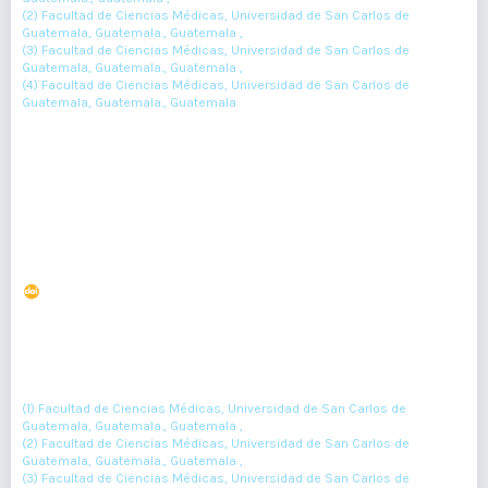
(2) Facultad de Ciencias Médicas, Universidad de San Carlos de
Guatemala, Guatemala., Guatemala ,
(3) Facultad de Ciencias Médicas, Universidad de San Carlos de
Guatemala, Guatemala., Guatemala ,
(4) Facultad de Ciencias Médicas, Universidad de San Carlos de
Guatemala, Guatemala., Guatemala
67-70
Resumen : 145
PDF : 0
Violencia sexual: conocimientos y actitudes en
adolescentes
DOI : 10.36109/rmg.v156i2.59
(1)
(2)
(3)
Herbert Díaz
, Elías Elías
, Mariela De León
, Eugene Velásquez
(4)
(5)
(6)
(7)
, Laudie Selkin
, Lucila Alfaro
, Jaquelinne Castro
, Kimberly
(8)
(9)
(10)
(11)
Mateo
, Edin Xicay
, Marina Arriaza
, Regina Minera
, Pablo De
(12)
(13)
(14)
(15)
León
, Silvia Arana
, Clara Flores
, Lucía Ruíz
, Gabriela Piccinini
(16)
(17)
(18)
(19)
(20)
, Lily Ruíz
, Rony Barrios
, Wendy Ajcabul
, Dustin Rivera
(1) Facultad de Ciencias Médicas, Universidad de San Carlos de
Guatemala, Guatemala., Guatemala ,
(2) Facultad de Ciencias Médicas, Universidad de San Carlos de
Guatemala, Guatemala., Guatemala ,
(3) Facultad de Ciencias Médicas, Universidad de San Carlos de