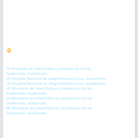
79-80
Resumen : 86
PDF : 0
Síndrome congénito secundario a infección por el virus
zika durante el embarazo
DOI : 10.36109/rmg.v156i2.63
(1)
(2)
(3)
(4)
Francisco Chew
, Vinicio Osorio
, Angélica Utrilla
, Ana Juárez
,
(5)
(6)
Evelyn Donis
, Leticia Castillo
(1) Ministerio de Salud Pública y Asistencia Social,
Guatemala., Guatemala ,
(2) Hospital Nacional de Jalapa Nicolasa Cruz., Guatemala ,
(3) Hospital Nacional de Jalapa Nicolasa Cruz., Guatemala ,
(4) Ministerio de Salud Pública y Asistencia Social,
Guatemala., Guatemala ,
(5) Ministerio de Salud Pública y Asistencia Social,
Guatemala., Guatemala ,
(6) Ministerio de Salud Pública y Asistencia Social,
Guatemala., Guatemala
88-90
Resumen : 123
PDF : 0