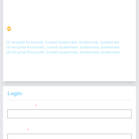
Absceso cerebral causado por salmonella typhi:
Reporte de Caso
DOI : 10.36109/rmg.v156i2.64
(1)
(2)
(3)
Kevin Flores
, Elsie Alvarado
, Jorge Lainez
(1) Hospital Roosevelt, Ciudad Guatemala, Guatemala., Guatemala ,
(2) Hospital Roosevelt, Ciudad Guatemala, Guatemala, Guatemala ,
(3) Hospital Roosevelt, Ciudad Guatemala, Guatemala, Guatemala
91-92
Resumen : 51
PDF : 0
Login
Nombre usuario
*
Contraseña
*