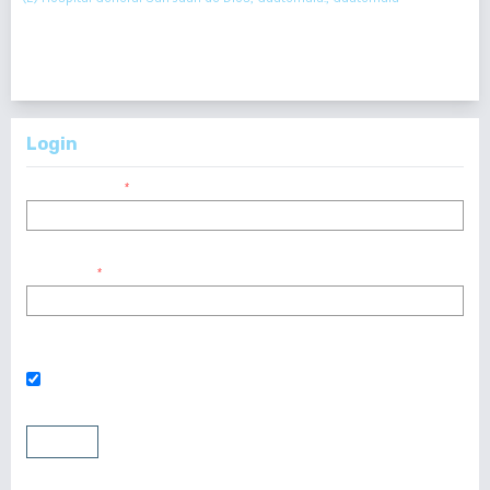
47-50
Resumen : 88
PDF : 0
Login
Nombre usuario
*
Contraseña
*
¿Has olvidado tu contraseña?
Mantenerme conectado
Entrar
Registrarse