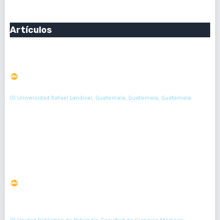
Artículos
Caracterización de la enfermedad de Kawasaki en
cuatro hospitales privados de Guatemala
DOI : 10.36109/rmg.v156i1.46
(1)
Pablo J Grazioso
(1) Universidad Rafael Landivar, Guatemala, Guatemala, Guatemala
7-10
Resumen : 101
PDF : 0
Prevalencia de enfermedades infecciosas crónicas en
autopsias clínicas
DOI : 10.36109/rmg.v156i1.47
(1)
(2)
(3)
(4)
Sergio Castillo
, Jorge Navarro
, Jairo Cabrera
, Dairin Cruz
,
(5)
(6)
(7)
Ismar Hidalgo
, Julian Saquimux
, Roberto Orozco
, Victor Argueta
(8)