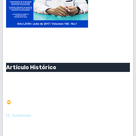
Vol. 156 Núm. 1 (2017): Enero-Junio 2017
Publicado:
2017-06-30
Artículo Histórico
Homenaje Póstumo a Dr. Carlos Mejía Villatoro
Presidente del Colegio de Médicos y Cirujanos de
Guatemala 2010-2012
DOI : 10.36109/rmg.v156i1.45
(1)
Cesar Leonel González Camargo
(1) , Guatemala
6
Resumen : 50
PDF : 0