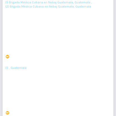
(1) Brigada Médica Cubana en Nebaj Guatemala, Guatemala ,
(2) Brigada Médica Cubana en Nebaj Guatemala, Guatemala
15-18
Resumen : 88
PDF : 0
Farmacias prescriptoras de antibióticos y
consumidores sin receta médica, combinación que
promueve la resistencia antimicrobiana
DOI : 10.36109/rmg.v156i1.49
(1)
Augusto Fuentes
(1) , Guatemala
19-22
Resumen : 49
PDF : 0
Cero muertes maternas comunitarias por hemorragia
postparto: urge intervenir
DOI : 10.36109/rmg.v156i1.50