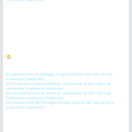
23-29
Resumen : 73
PDF : 0
La importancia de las publicaciones científicas en el
ranking de universidades: reto para una universidad
pública
DOI : 10.36109/rmg.v156i1.51
(1)
(2)
(3)
Roberto Orozco
, Julián Saquimux
, Carlos Chúa
, Victor Argueta
(4)
(1) Departamento de Patología, Hospital General San Juan de Dios,
Guatemala, Guatemala ,
(2) Facultad de Ciencias Médicas, Universidad de San Carlos de
Guatemala, Guatemala, Guatemala ,
(3) Facultad de Ciencias Médicas, Universidad de San Carlos de
Guatemala, Guatemala, Guatemala ,
(4) Departamento de Patología, Hospital General San Juan de Dios,
Guatemala, Guatemala
30-34
Resumen : 126
PDF : 0