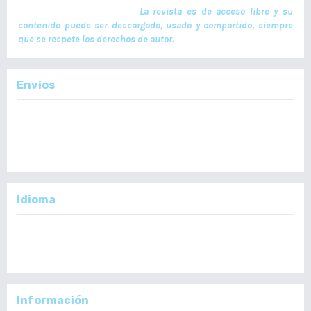
manuscritos son gratuitos.
La revista es de acceso libre y su
contenido puede ser descargado, usado y compartido, siempre
que se respete los derechos de autor.
Envios
Enviar un Artículo
Importante:
No se toman en cuenta Artículos en formato PDF.
Idioma
English
Español
Información