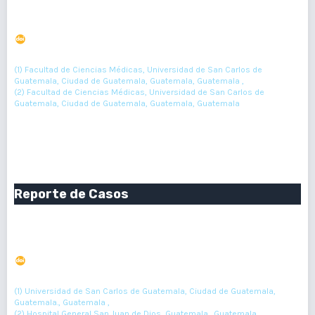
Ansiedad y depresión en pacientes con insuficiencia
renal crónica en tratamiento de hemodiálisis
DOI : 10.36109/rmg.v156i1.54
(1)
(2)
Walter Villalobos
, Pablo De León
(1) Facultad de Ciencias Médicas, Universidad de San Carlos de
Guatemala, Ciudad de Guatemala, Guatemala, Guatemala ,
(2) Facultad de Ciencias Médicas, Universidad de San Carlos de
Guatemala, Ciudad de Guatemala, Guatemala, Guatemala
43-46
Resumen : 149
PDF : 0
Reporte de Casos
Loxoscelismo cutáneo y cutáneovisceral. Reporte de 4
casos
DOI : 10.36109/rmg.v156i1.55
(1)
(2)
Erwin Castellanos
, Lia Rodíguez
(1) Universidad de San Carlos de Guatemala, Ciudad de Guatemala,
Guatemala., Guatemala ,
(2) Hospital General San Juan de Dios, Guatemala., Guatemala