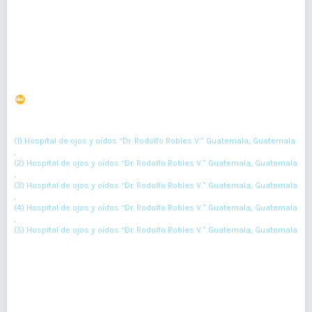
Resumen : 58
PDF : 0
Caracterización de la retinopatía del prematuro en el
Hospital Nacional de Chimaltenango
DOI : 10.36109/rmg.v156i1.53
(1)
(2)
(3)
Verónica Burgos Elias
, Nancy Del Cid
, María José Sarti
, Martin
(4)
(5)
Paiz
, Ana Marissa Rivas
(1) Hospital de ojos y oídos “Dr. Rodolfo Robles V.” Guatemala, Guatemala
,
(2) Hospital de ojos y oídos “Dr. Rodolfo Robles V.” Guatemala, Guatemala
,
(3) Hospital de ojos y oídos “Dr. Rodolfo Robles V.” Guatemala, Guatemala
,
(4) Hospital de ojos y oídos “Dr. Rodolfo Robles V.” Guatemala, Guatemala
,
(5) Hospital de ojos y oídos “Dr. Rodolfo Robles V.” Guatemala, Guatemala
39-42
Resumen : 48
PDF : 0