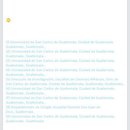
Vitamina D y Cáncer de mama
DOI : 10.36109/rmg.v156i1.52
(1)
(2)
(3)
(4)
Julissa Cano
, Ada Canú
, Juan Cux
, Delmy Donis
, César
(5)
(6)
(7)
(8)
García
, Astrid Godinez
, Suellen Narciso
, Sergio Ralon
, Hugo
(9)
Tecún
(1) Universidad de San Carlos de Guatemala, Ciudad de Guatemala,
Guatemala., Guatemala ,
(2) Universidad de San Carlos de Guatemala, Ciudad de Guatemala,
Guatemala., Guatemala ,
(3) Universidad de San Carlos de Guatemala, Ciudad de Guatemala,
Guatemala., Guatemala ,
(4) Universidad de San Carlos de Guatemala, Ciudad de Guatemala,
Guatemala., Guatemala ,
(5) Dirección de Investigación, Facultad de Ciencias Médicas, Univ. de
San Carlos de Guatemala, Ciudad de Guatemala, Guatemala, Guatemala ,
(6) Universidad de San Carlos de Guatemala, Ciudad de Guatemala,
Guatemala., Guatemala ,
(7) Universidad de San Carlos de Guatemala, Ciudad de Guatemala,
Guatemala., Guatemala ,
(8) Departamento de Cirugía, Hospital General San Juan de
Dios., Guatemala ,
(9) Universidad de San Carlos de Guatemala, Ciudad de Guatemala,
Guatemala., Guatemala
35-39