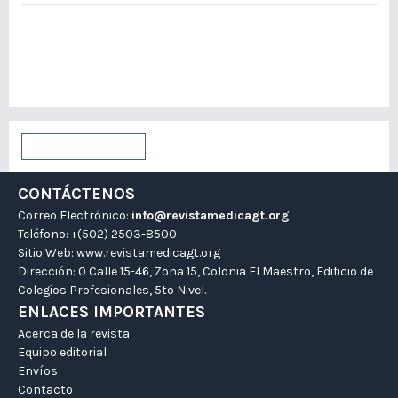
Para lectores/as
Para autores/as
Para bibliotecarios/as
Enviar un artículo
CONTÁCTENOS
Correo Electrónico:
info@revistamedicagt.org
Teléfono: +(502) 2503-8500
Sitio Web:
www.revistamedicagt.org
Dirección: 0 Calle 15-46, Zona 15, Colonia El Maestro, Edificio de
Colegios Profesionales, 5to Nivel.
ENLACES IMPORTANTES
Acerca de la revista
Equipo editorial
Envíos
Contacto