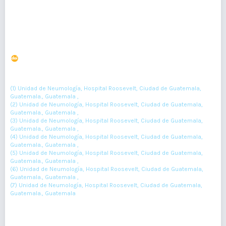
Neumonía por SARS CoV-2, presentación radiológica
atípica
DOI : 10.36109/rmg.v161i2.458
(1)
(2)
(3)
Maynor Palma
, Edgar Contreras
, Rodrigo Nájera
, Otto Orozco
(4)
(5)
(6)
(7)
, Juan Castellanos
, Mario Cárdenas
, Carla Torrez
(1) Unidad de Neumología, Hospital Roosevelt, Ciudad de Guatemala,
Guatemala., Guatemala ,
(2) Unidad de Neumología, Hospital Roosevelt, Ciudad de Guatemala,
Guatemala., Guatemala ,
(3) Unidad de Neumología, Hospital Roosevelt, Ciudad de Guatemala,
Guatemala., Guatemala ,
(4) Unidad de Neumología, Hospital Roosevelt, Ciudad de Guatemala,
Guatemala., Guatemala ,
(5) Unidad de Neumología, Hospital Roosevelt, Ciudad de Guatemala,
Guatemala., Guatemala ,
(6) Unidad de Neumología, Hospital Roosevelt, Ciudad de Guatemala,
Guatemala., Guatemala ,
(7) Unidad de Neumología, Hospital Roosevelt, Ciudad de Guatemala,
Guatemala., Guatemala
157-160
Resumen : 54
PDF : 0
HTML : 0