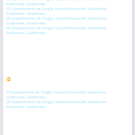
Guatemala., Guatemala ,
(2) Departamento de Cirugía, Hospital Roosevelt, Guatemala,
Guatemala., Guatemala ,
(3) Departamento de Cirugía, Hospital Roosevelt, Guatemala,
Guatemala., Guatemala ,
(4) Departamento de Cirugía, Hospital Roosevelt, Guatemala,
Guatemala., Guatemala
164-167
Resumen : 115
PDF : 0
HTML : 0
Lesiones precordiales penetrantes en dos pacientes
DOI : 10.36109/rmg.v161i2.475
(1)
(2)
Ever Morataya-López
, Erwin Mejicanos-Pineda
(1) Departamento de Cirugía, Hospital Roosevelt, Guatemala,
Guatemala., Guatemala ,
(2) Departamento de Cirugía, Hospital Roosevelt, Guatemala,
Guatemala., Guatemala
168-171
Resumen : 108
PDF : 0
HTML : 0