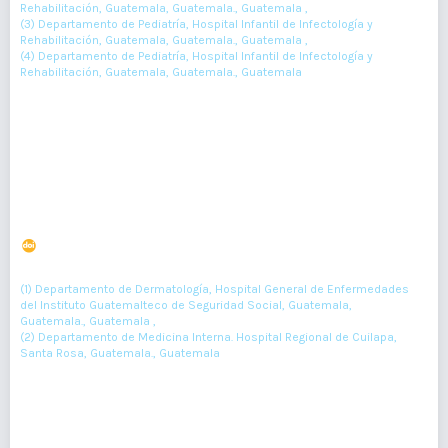
Rehabilitación, Guatemala, Guatemala., Guatemala ,
(3) Departamento de Pediatría, Hospital Infantil de Infectología y
Rehabilitación, Guatemala, Guatemala., Guatemala ,
(4) Departamento de Pediatría, Hospital Infantil de Infectología y
Rehabilitación, Guatemala, Guatemala., Guatemala
210-212
Resumen : 138
PDF : 0
HTML : 0
Hematoma del pliegue proximal ungueal secundario al
uso de oxímetro
DOI : 10.36109/rmg.v161i2.464
(1)
(2)
Patricia Chang
, Shirley Sánchez-Mejía
(1) Departamento de Dermatología, Hospital General de Enfermedades
del Instituto Guatemalteco de Seguridad Social, Guatemala,
Guatemala., Guatemala ,
(2) Departamento de Medicina Interna. Hospital Regional de Cuilapa,
Santa Rosa, Guatemala., Guatemala
213-215
Resumen : 79
PDF : 0
HTML : 0