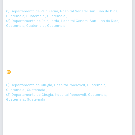
(1)
(2)
Pedro Ramírez-Chinchilla
, Jessica Cruz
(1) Departamento de Psiquiatría, Hospital General San Juan de Dios,
Guatemala, Guatemala., Guatemala ,
(2) Departamento de Psiquiatría, Hospital General San Juan de Dios,
Guatemala, Guatemala., Guatemala
202-203
Resumen : 44
PDF : 0
HTML : 0
Fractura de pene en paciente de 63 años
DOI : 10.36109/rmg.v161i2.472
(1)
(2)
Ever Morataya-López
, Gustavo Gonzalez-Reynoso
(1) Departamento de Cirugía, Hospital Roosevelt, Guatemala,
Guatemala., Guatemala ,
(2) Departamento de Cirugía, Hospital Roosevelt, Guatemala,
Guatemala., Guatemala
204-206
Resumen : 80
PDF : 0
HTML : 0