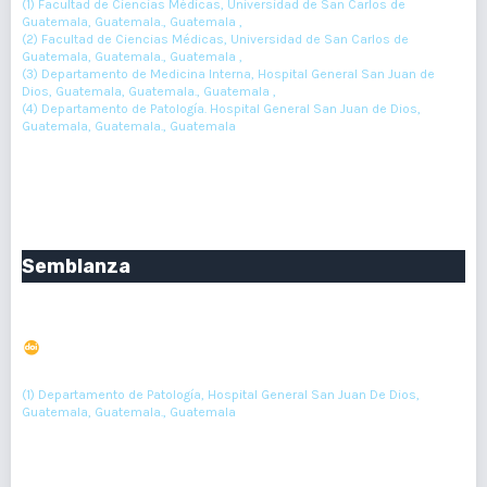
(1) Facultad de Ciencias Médicas, Universidad de San Carlos de
Guatemala, Guatemala., Guatemala ,
(2) Facultad de Ciencias Médicas, Universidad de San Carlos de
Guatemala, Guatemala., Guatemala ,
(3) Departamento de Medicina Interna, Hospital General San Juan de
Dios, Guatemala, Guatemala., Guatemala ,
(4) Departamento de Patología. Hospital General San Juan de Dios,
Guatemala, Guatemala., Guatemala
222-224
Resumen : 124
PDF : 0
HTML : 0
Semblanza
Dra. Patricia Chang
DOI : 10.36109/npm67622
(1)
Roberto Elfidio Orozco Florián
(1) Departamento de Patología, Hospital General San Juan De Dios,
Guatemala, Guatemala., Guatemala
225-227
Resumen : 223
PDF : 0
HTML : 0