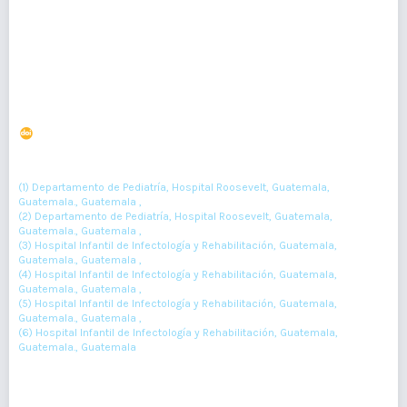
Resumen : 52
PDF : 0
HTML : 0
Neumonía viral secundaria a raquitismo dependiente de
vitamina D
DOI : 10.36109/rmg.v161i2.483
(1)
(2)
(3)
Luisana Salguero
, Ely Fletcher
, Maynor Patzán
, Servet
(4)
(5)
(6)
Menendez
, Bianka Flores
, Angel Higuero
(1) Departamento de Pediatría, Hospital Roosevelt, Guatemala,
Guatemala., Guatemala ,
(2) Departamento de Pediatría, Hospital Roosevelt, Guatemala,
Guatemala., Guatemala ,
(3) Hospital Infantil de Infectología y Rehabilitación, Guatemala,
Guatemala., Guatemala ,
(4) Hospital Infantil de Infectología y Rehabilitación, Guatemala,
Guatemala., Guatemala ,
(5) Hospital Infantil de Infectología y Rehabilitación, Guatemala,
Guatemala., Guatemala ,
(6) Hospital Infantil de Infectología y Rehabilitación, Guatemala,
Guatemala., Guatemala
182-185
Resumen : 92
PDF : 0
HTML : 0