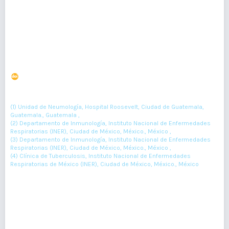
Resumen : 125
PDF : 0
HTML : 0
Tuberculosis Latente en personal de riesgo ocupacional
en un centro de referencia de tercer nivel
DOI : 10.36109/rmg.v161i2.463
(1)
(2)
(3)
Maynor Palma
, Joaquín Zúñiga
, Luis Jiménez
, Marcela Muñoz
(4)
(1) Unidad de Neumología, Hospital Roosevelt, Ciudad de Guatemala,
Guatemala., Guatemala ,
(2) Departamento de Inmunología, Instituto Nacional de Enfermedades
Respiratorias (INER), Ciudad de México, México., México ,
(3) Departamento de Inmunología, Instituto Nacional de Enfermedades
Respiratorias (INER), Ciudad de México, México., México ,
(4) Clínica de Tuberculosis, Instituto Nacional de Enfermedades
Respiratorias de México (INER), Ciudad de México, México., México
113-117
Resumen : 62
PDF : 0
HTML : 0
Tocilizumab, riesgo de intubación y sobrevida en