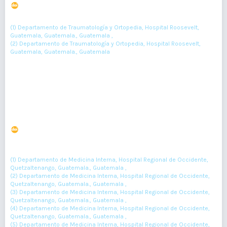
DOI : 10.36109/rmg.v161i2.482
(1)
(2)
Pedro Ramírez-Chinchilla
, Gladys Contreras-Camey
(1) Departamento de Traumatología y Ortopedia, Hospital Roosevelt,
Guatemala, Guatemala., Guatemala ,
(2) Departamento de Traumatología y Ortopedia, Hospital Roosevelt,
Guatemala, Guatemala., Guatemala
193-195
Resumen : 99
PDF : 0
HTML : 0
Carcinoma de células escamosas primario de tráquea
DOI : 10.36109/rmg.v161i2.487
(1)
(2)
(3)
Ana Pisquiy-Quemé
, Melisa Gonzáles
, Luis Miranda
, Otto
(4)
(5)
Orozco
, Astrid Gonzáles
(1) Departamento de Medicina Interna, Hospital Regional de Occidente,
Quetzaltenango, Guatemala., Guatemala ,
(2) Departamento de Medicina Interna, Hospital Regional de Occidente,
Quetzaltenango, Guatemala., Guatemala ,
(3) Departamento de Medicina Interna, Hospital Regional de Occidente,
Quetzaltenango, Guatemala., Guatemala ,
(4) Departamento de Medicina Interna, Hospital Regional de Occidente,
Quetzaltenango, Guatemala., Guatemala ,
(5) Departamento de Medicina Interna, Hospital Regional de Occidente,