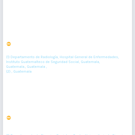
PDF : 0
HTML : 0
Caracterización epidemiológica y severidad radiológica
en radiografías torácicas de pacientes con neumonía
por covid-19
DOI : 10.36109/rmg.v161i2.491
(1)
(2)
Ilder Alvarado-Recinos
, Kevin González
(1) Departamento de Radiología, Hospital General de Enfermedades,
Instituto Guatemalteco de Seguridad Social, Guatemala,
Guatemala., Guatemala ,
(2) , Guatemala
133-138
Resumen : 52
PDF : 0
HTML : 0
Sistema de retención infantil, su consejo en la consulta
DOI : 10.36109/rmg.v161i2.480
(1)
(2)
Elizabeth Sevilla
, Luis Orozco-Alatorre
, Elisa Hidalgo-Solórzano
(3)
(4)
(5)
, Debora Semadeni
, Carlos Meza