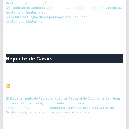
Guatemala, Guatemala., Guatemala ,
(6) Facultad de Ciencias Médicas, Universidad San Carlos de Guatemala,
Guatemala., Guatemala ,
(7) Centro de Diagnósticos por Imágenes, Escuintla,
Guatemala., Guatemala
147-152
Resumen : 56
PDF : 0
HTML : 0
Reporte de Casos
Hernia diafragmática congénita en el periodo post
neonatal. Reporte de 4 casos
DOI : 10.36109/rmg.v161i2.469
(1)
(2)
Kenneth Escobar-Perez
, María Herrera-Arriola
(1) Departamento de Pediatría, Hospital Regional de Occidente San Juan
de Dios. Quetzaltenango, Guatemala., Guatemala ,
(2) Centro Universitario de Occidente, Universidad de San Carlos de
Guatemala, Quetzaltenango, Guatemala., Guatemala
153-156
Resumen : 115
PDF : 0
HTML : 0