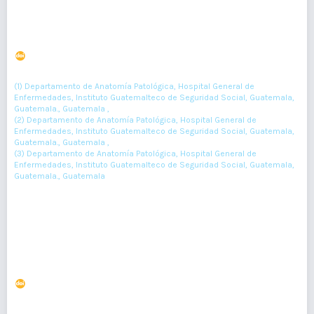
Teratoma inmaduro intracraneal en feto y
disgerminoma en madre
DOI : 10.36109/rmg.v161i2.486
(1)
(2)
(3)
Astrid Rodríguez-Monzón
, Ricardo Salvado
, Julia Ovalle
(1) Departamento de Anatomía Patológica, Hospital General de
Enfermedades, Instituto Guatemalteco de Seguridad Social, Guatemala,
Guatemala., Guatemala ,
(2) Departamento de Anatomía Patológica, Hospital General de
Enfermedades, Instituto Guatemalteco de Seguridad Social, Guatemala,
Guatemala., Guatemala ,
(3) Departamento de Anatomía Patológica, Hospital General de
Enfermedades, Instituto Guatemalteco de Seguridad Social, Guatemala,
Guatemala., Guatemala
172-175
Resumen : 102
PDF : 0
HTML : 0
Pituicitoma, un tumor infrecuente
DOI : 10.36109/rmg.v161i2.462
(1)
(2)
Ricardo Salvadó-Gómez
, Mauricio Siliezar-Tala
, Marisol Gramajo-
(3)
Rodas