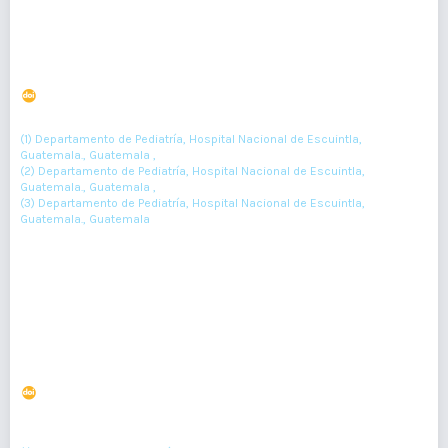
Osteomielitis crónica y osteocondroma incidental
DOI : 10.36109/rmg.v161i2.468
(1)
(2)
(3)
Rebeca Mancilla-Pérez
, Indira Gálvez
, Iram Alfaro-Ramírez
(1) Departamento de Pediatría, Hospital Nacional de Escuintla,
Guatemala., Guatemala ,
(2) Departamento de Pediatría, Hospital Nacional de Escuintla,
Guatemala., Guatemala ,
(3) Departamento de Pediatría, Hospital Nacional de Escuintla,
Guatemala., Guatemala
219-221
Resumen : 109
PDF : 0
HTML : 0
Tumor pardo como manifestación de un adenoma
paratiroideo
DOI : 10.36109/rmg.v161i2.467
(1)
(2)
(3)
Hasel Nájera
, Marco Juárez
, Sandra Almengor
, Walter
(4)
Vásquez-Bonilla