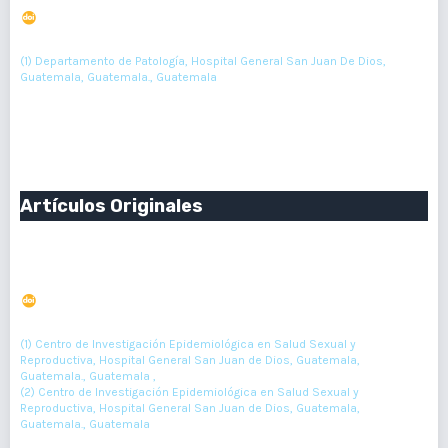
DOI : 10.36109/nr438306
(1)
Roberto Elfidio Orozco Florián
(1) Departamento de Patología, Hospital General San Juan De Dios,
Guatemala, Guatemala., Guatemala
104
Resumen : 89
PDF : 0
HTML : 0
Artículos Originales
Nacido muerto en la comunidad y su relación con la
morbilidad materna aguda y grave
DOI : 10.36109/rmg.v161i2.484
(1)
(2)
Edgar Kestler
, Guillermo Ambrosio
(1) Centro de Investigación Epidemiológica en Salud Sexual y
Reproductiva, Hospital General San Juan de Dios, Guatemala,
Guatemala., Guatemala ,
(2) Centro de Investigación Epidemiológica en Salud Sexual y
Reproductiva, Hospital General San Juan de Dios, Guatemala,
Guatemala., Guatemala
105-112