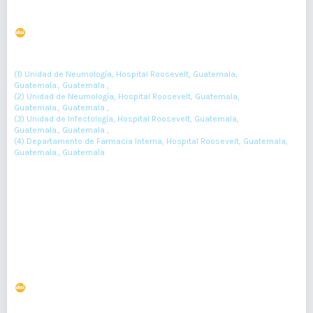
pacientes con Neumonía por COVID-19
DOI : 10.36109/rmg.v161i2.466
(1)
(2)
(3)
Maynor Palma
, Edgar Contreras
, Johanna Samayoa
, Anabella
(4)
de Wyss
(1) Unidad de Neumología, Hospital Roosevelt, Guatemala,
Guatemala., Guatemala ,
(2) Unidad de Neumología, Hospital Roosevelt, Guatemala,
Guatemala., Guatemala ,
(3) Unidad de Infectología, Hospital Roosevelt, Guatemala,
Guatemala., Guatemala ,
(4) Departamento de Farmacia Interna, Hospital Roosevelt, Guatemala,
Guatemala., Guatemala
118-123
Resumen : 67
PDF : 0
HTML : 0
Caracterización epidemiológica de niños con
cardiopatías congénitas, Hospital Nacional de
Escuintla, Guatemala
DOI : 10.36109/rmg.v161i2.457
(1)
(2)
Rebeca Mancilla-Pérez
, Evelyn Ramos