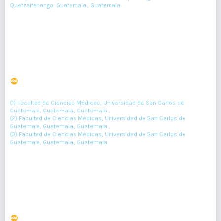
Quetzaltenango, Guatemala., Guatemala
196-198
Resumen : 62
PDF : 0
HTML : 0
Hipertrofia gingival severa asociada al uso de fenitoína
DOI : 10.36109/rmg.v161i2.471
(1)
(2)
(3)
Mario López-Monzón
, Andrea Vivar
, Claudia Ruano
(1) Facultad de Ciencias Médicas, Universidad de San Carlos de
Guatemala, Guatemala., Guatemala ,
(2) Facultad de Ciencias Médicas, Universidad de San Carlos de
Guatemala, Guatemala., Guatemala ,
(3) Facultad de Ciencias Médicas, Universidad de San Carlos de
Guatemala, Guatemala., Guatemala
199-201
Resumen : 116
PDF : 0
HTML : 0
Priapismo secundario a antipsicótico risperidona
DOI : 10.36109/rmg.v161i2.460