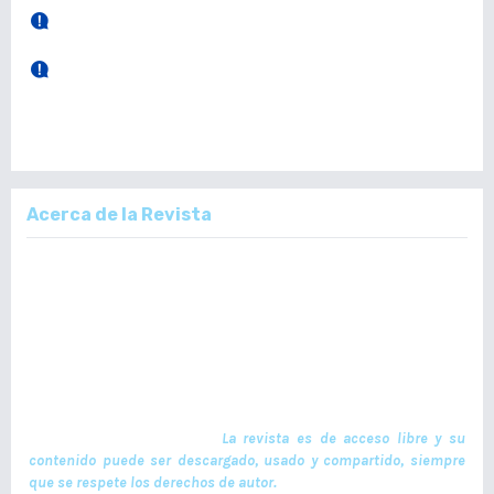
30 de Abril, 2026.
Publicación Vol. 165 Núm 1 (Enero - Abril)
28 de Diciembre, 2025.
Publicación Vol. 164 Núm 3 (Septiembre - Diciembre)
Acerca de la Revista
La Revista Médica del Colegio de Médicos y Cirujanos de Guatemala,
es un documento científico oficial. En ella se publican trabajos de
investigación realizados por profesionales en ciencias de la salud,
con temas de interés científico plasmados en textos originales e
inéditos. Las publicaciones se realizan cuatrimestralmente. El ISSN
de la versión en Línea es -L: 2664-3677. La publicación es financiada
por el Colegio de Médicos y Cirujanos de Guatemala y no contiene
anuncios comerciales. El envío, procesamiento y publicación de
manuscritos son gratuitos.
La revista es de acceso libre y su
contenido puede ser descargado, usado y compartido, siempre
que se respete los derechos de autor.