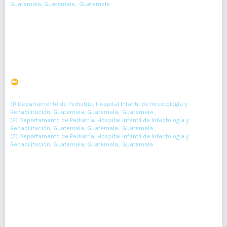
Guatemala, Guatemala., Guatemala
189-190
Resumen : 78
PDF : 0
HTML : 0
Listeria monocytogenes en recién nacido
DOI : 10.36109/rmg.v161i2.447
(1)
(2)
(3)
Cindy Mayorga
, Natalia Barrientos
, Allan Guerrero
(1) Departamento de Pediatría, Hospital Infantil de Infectología y
Rehabilitación, Guatemala, Guatemala., Guatemala ,
(2) Departamento de Pediatría, Hospital Infantil de Infectología y
Rehabilitación, Guatemala, Guatemala., Guatemala ,
(3) Departamento de Pediatría, Hospital Infantil de Infectología y
Rehabilitación, Guatemala, Guatemala., Guatemala
191-192
Resumen : 125
PDF : 0
HTML : 0
Osteosarcoma en fémur izquierdo de mujer
embarazada