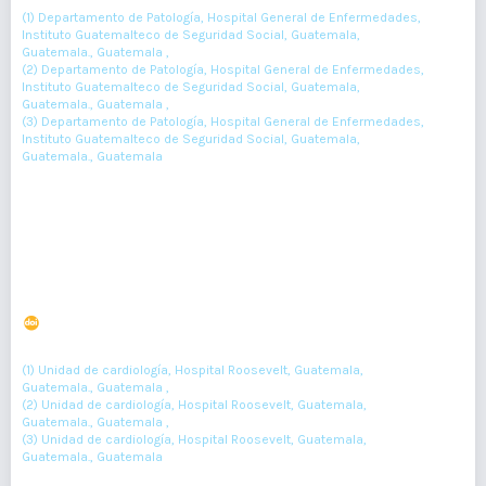
(1) Departamento de Patología, Hospital General de Enfermedades,
Instituto Guatemalteco de Seguridad Social, Guatemala,
Guatemala., Guatemala ,
(2) Departamento de Patología, Hospital General de Enfermedades,
Instituto Guatemalteco de Seguridad Social, Guatemala,
Guatemala., Guatemala ,
(3) Departamento de Patología, Hospital General de Enfermedades,
Instituto Guatemalteco de Seguridad Social, Guatemala,
Guatemala., Guatemala
176-178
Resumen : 65
PDF : 0
HTML : 0
Miopericarditis asociada a vacuna contra COVID-19
DOI : 10.36109/rmg.v161i2.454
(1)
(2)
(3)
José Gómez
, José De-León
, Rodolfo Gutiérrez
(1) Unidad de cardiología, Hospital Roosevelt, Guatemala,
Guatemala., Guatemala ,
(2) Unidad de cardiología, Hospital Roosevelt, Guatemala,
Guatemala., Guatemala ,
(3) Unidad de cardiología, Hospital Roosevelt, Guatemala,
Guatemala., Guatemala
179-181