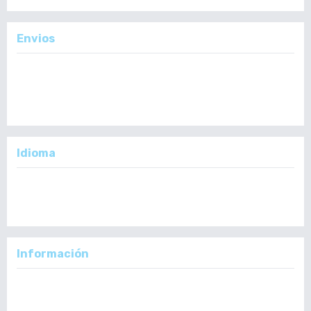
Envios
Enviar un Artículo
Importante:
No se toman en cuenta Artículos en formato PDF.
Idioma
English
Español
Información
Para lectores/as
Para autores/as