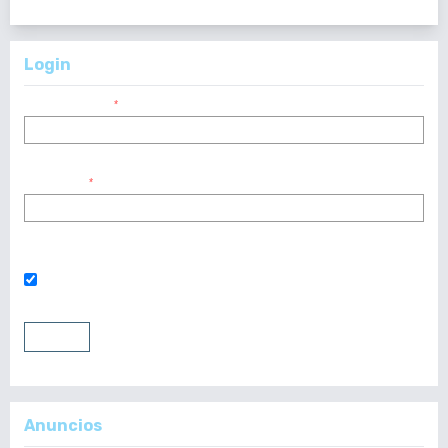
Login
Nombre usuario
*
Contraseña
*
¿Has olvidado tu contraseña?
Mantenerme conectado
Entrar
Registrarse
Anuncios