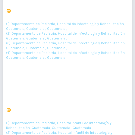
Leishmaniasis Cutánea en una niña
DOI : 10.36109/rmg.v161i2.446
(1)
(2)
(3)
(4)
Nancy Guzmán
, Ely Fletcher
, Francisco Torres
, Otto Peláez
(1) Departamento de Pediatría, Hospital de Infectología y Rehabilitación,
Guatemala, Guatemala., Guatemala ,
(2) Departamento de Pediatría, Hospital de Infectología y Rehabilitación,
Guatemala, Guatemala., Guatemala ,
(3) Departamento de Pediatría, Hospital de Infectología y Rehabilitación,
Guatemala, Guatemala., Guatemala ,
(4) Departamento de Pediatría, Hospital de Infectología y Rehabilitación,
Guatemala, Guatemala., Guatemala
207-209
Resumen : 131
PDF : 0
HTML : 0
Hemorragia por Deficiencia de Vitamina K en recién
nacido
DOI : 10.36109/rmg.v161i2.452
(1)
(2)
(3)
(4)
Melissa Cañas
, Johanna Tacan
, Ely Fletcher
, Bianka Flores
(1) Departamento de Pediatría, Hospital Infantil de Infectología y
Rehabilitación, Guatemala, Guatemala., Guatemala ,
(2) Departamento de Pediatría, Hospital Infantil de Infectología y