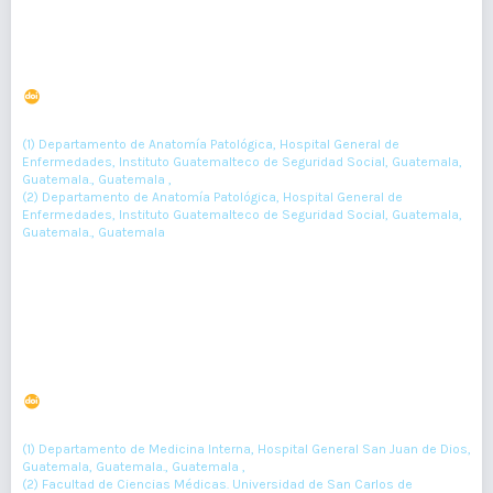
Hamartoma mesenquimal hepático en niña de 3 meses
DOI : 10.36109/rmg.v161i2.453
(1)
(2)
Astrid Rodríguez-Monzón
, Julia Ovalle
(1) Departamento de Anatomía Patológica, Hospital General de
Enfermedades, Instituto Guatemalteco de Seguridad Social, Guatemala,
Guatemala., Guatemala ,
(2) Departamento de Anatomía Patológica, Hospital General de
Enfermedades, Instituto Guatemalteco de Seguridad Social, Guatemala,
Guatemala., Guatemala
186-188
Resumen : 52
PDF : 0
HTML : 0
Meningitis aguda secundaria a Coccidioides posadasii
DOI : 10.36109/rmg.v161i2.481
(1)
(2)
Mauricio Dieguez-Arriaza
, Pedro Ramírez-Chinchilla
(1) Departamento de Medicina Interna, Hospital General San Juan de Dios,
Guatemala, Guatemala., Guatemala ,
(2) Facultad de Ciencias Médicas. Universidad de San Carlos de