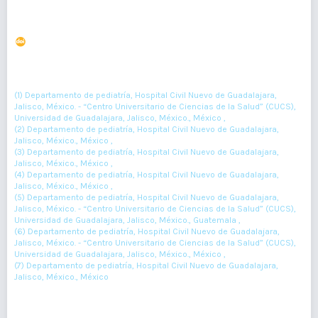
Aspiración de cuerpo extraño infrecuente en pediatría
DOI : 10.36109/rmg.v161i2.465
(1)
(2)
Alejandro Barrón-Balderas
, Tania González-Mendoza
, Ruben Cruz-
(3)
(4)
(5)
Revilla
, Mireya Robledo-Acevez
, Juan Lona-Reyes
, Carlos Meza-
(6)
(7)
López
, Jose Gutierrez-Barba
(1) Departamento de pediatría, Hospital Civil Nuevo de Guadalajara,
Jalisco, México. - “Centro Universitario de Ciencias de la Salud” (CUCS),
Universidad de Guadalajara, Jalisco, México., México ,
(2) Departamento de pediatría, Hospital Civil Nuevo de Guadalajara,
Jalisco, México., México ,
(3) Departamento de pediatría, Hospital Civil Nuevo de Guadalajara,
Jalisco, México., México ,
(4) Departamento de pediatría, Hospital Civil Nuevo de Guadalajara,
Jalisco, México., México ,
(5) Departamento de pediatría, Hospital Civil Nuevo de Guadalajara,
Jalisco, México. - “Centro Universitario de Ciencias de la Salud” (CUCS),
Universidad de Guadalajara, Jalisco, México., Guatemala ,
(6) Departamento de pediatría, Hospital Civil Nuevo de Guadalajara,
Jalisco, México. - “Centro Universitario de Ciencias de la Salud” (CUCS),
Universidad de Guadalajara, Jalisco, México., México ,
(7) Departamento de pediatría, Hospital Civil Nuevo de Guadalajara,
Jalisco, México., México
216-218
Resumen : 48
PDF : 0
HTML : 0