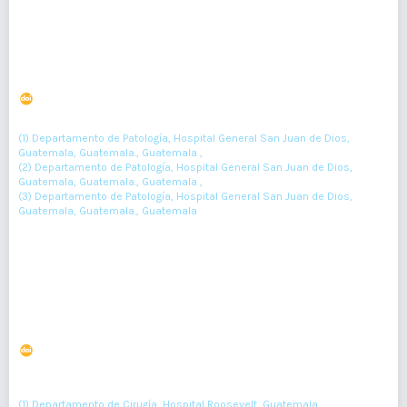
Rabdomiosarcoma primario de la túnica vaginal:
reporte de un caso y revisión de la literatura
DOI : 10.36109/rmg.v161i2.476
(1)
(2)
(3)
Hector de-Paz-Estrada
, Roberto Orozco
, Victor Argueta
(1) Departamento de Patología, Hospital General San Juan de Dios,
Guatemala, Guatemala., Guatemala ,
(2) Departamento de Patología, Hospital General San Juan de Dios,
Guatemala, Guatemala., Guatemala ,
(3) Departamento de Patología, Hospital General San Juan de Dios,
Guatemala, Guatemala., Guatemala
161-163
Resumen : 80
PDF : 0
HTML : 0
Intususcepción en dos pacientes adultas
DOI : 10.36109/rmg.v161i2.470
(1)
(2)
Ever Morataya-López
, Harold Galindo-Berqueffer
, Allan Molina-
(3)
(4)
Medina
, Geovanni Castillo-Oloroso
(1) Departamento de Cirugía, Hospital Roosevelt, Guatemala,