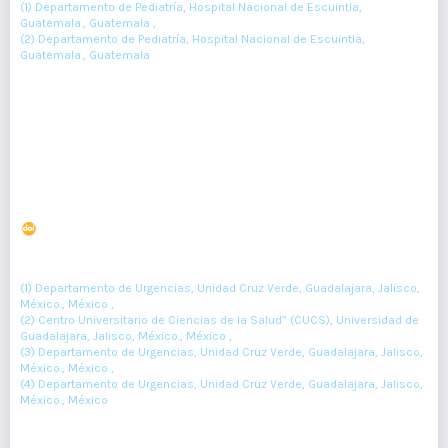
(1) Departamento de Pediatría, Hospital Nacional de Escuintla,
Guatemala., Guatemala ,
(2) Departamento de Pediatría, Hospital Nacional de Escuintla,
Guatemala., Guatemala
124-129
Resumen : 162
PDF : 0
HTML : 0
Frecuencia de daño pulmonar tomográfico en pacientes
con neumonía por COVID-19
DOI : 10.36109/rmg.v161i2.459
(1)
(2)
Gabriela Lomeli-Hurtado
, Alejandro Barrón-Balderas
, Gerardo
(3)
(4)
Mercado-Benavides
, Hugo Ramírez-González
(1) Departamento de Urgencias, Unidad Cruz Verde, Guadalajara, Jalisco,
México., México ,
(2) Centro Universitario de Ciencias de la Salud” (CUCS), Universidad de
Guadalajara, Jalisco, México., México ,
(3) Departamento de Urgencias, Unidad Cruz Verde, Guadalajara, Jalisco,
México., México ,
(4) Departamento de Urgencias, Unidad Cruz Verde, Guadalajara, Jalisco,
México., México
130-132
Resumen : 65