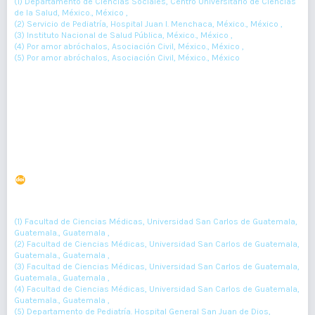
(1) Departamento de Ciencias Sociales, Centro Universitario de Ciencias
de la Salud, México., México ,
(2) Servicio de Pediatría, Hospital Juan I. Menchaca, México., México ,
(3) Instituto Nacional de Salud Pública, México., México ,
(4) Por amor abróchalos, Asociación Civil, México., México ,
(5) Por amor abróchalos, Asociación Civil, México., México
139-146
Resumen : 75
PDF : 0
HTML : 0
Relación del índice cardio - timo torácico y el Síndrome
de Dificultad Respiratoria tipo I
DOI : 10.36109/rmg.v161i2.461
(1)
(2)
(3)
Mónica Morales
, Andrea Reyes
, Oscar González
, Dorian
(4)
(5)
(6)
(7)
Ramírez
, Erwin Castellanos
, Leonel Miranda
, Alma Monzón
(1) Facultad de Ciencias Médicas, Universidad San Carlos de Guatemala,
Guatemala., Guatemala ,
(2) Facultad de Ciencias Médicas, Universidad San Carlos de Guatemala,
Guatemala., Guatemala ,
(3) Facultad de Ciencias Médicas, Universidad San Carlos de Guatemala,
Guatemala., Guatemala ,
(4) Facultad de Ciencias Médicas, Universidad San Carlos de Guatemala,
Guatemala., Guatemala ,
(5) Departamento de Pediatría. Hospital General San Juan de Dios,