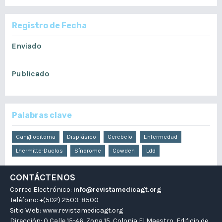
Registro de Fecha
Enviado
enero 23, 2020
Publicado
junio 22, 2020
Palabras clave
Gangliocitoma
Displásico
Cerebelo
Enfermedad
Lhermitte-Duclos
Síndrome
Cowden
Ldd
CONTÁCTENOS
Correo Electrónico:
info@revistamedicagt.org
Teléfono: +(502) 2503-8500
Sitio Web:
www.revistamedicagt.org
Dirección: 0 Calle 15-46, Zona 15, Colonia El Maestro, Edificio de