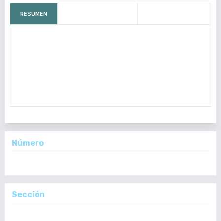
RESUMEN
CÓMO CITAR
MÉTRICAS
El gangliocitoma displásico del cerebelo, conocido como
enfermedad de Lhermitte-Duclos, se presenta en la tercera o
cuarta década de la vida, sin predilección de sexo, no es claro si
la condición representa disembriogénesis cerebelosa, un
hamartoma
Número
Vol. 159 Núm. 1: Enero - Junio, 2020
Sección
Informe de Casos