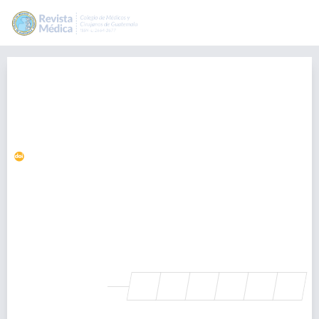
Gangliocitoma displásico del
cerebelo (Enfermedad de
Lhermitte-Duclos) asociado a
Síndrome de Cowden
https://doi.org/10.36109/rmg.v159i1.166
Marisol Gramajo
neuropatologia@yahoo.com
Instituto guatemalteco de seguridad social, Guatemala
Pedro Parada-Roesch
-, Guatemala
SHARE