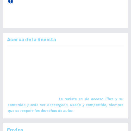
28 de Diciembre, 2025.
Publicación Vol. 164 Núm 3 (Septiembre - Diciembre)
Acerca de la Revista
La Revista Médica del Colegio de Médicos y Cirujanos de Guatemala,
es un documento científico oficial. En ella se publican trabajos de
investigación realizados por profesionales en ciencias de la salud,
con temas de interés científico plasmados en textos originales e
inéditos. Las publicaciones se realizan cuatrimestralmente. El ISSN
de la versión en Línea es -L: 2664-3677. La publicación es financiada
por el Colegio de Médicos y Cirujanos de Guatemala y no contiene
anuncios comerciales. El envío, procesamiento y publicación de
manuscritos son gratuitos.
La revista es de acceso libre y su
contenido puede ser descargado, usado y compartido, siempre
que se respete los derechos de autor.
Envios