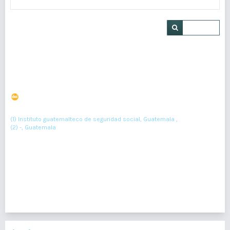
Buscar
Gangliocitoma displásico del cerebelo (Enfermedad de
Lhermitte-Duclos) asociado a Síndrome de Cowden
DOI : 10.36109/rmg.v159i1.166
(1)
(2)
Marisol Gramajo
, Pedro Parada-Roesch
(1) Instituto guatemalteco de seguridad social, Guatemala ,
(2) -, Guatemala
38-40
Resumen : 92
pdf : 0
1 - 1 de 1 elementos