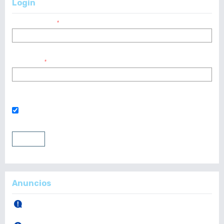
Login
Nombre usuario
*
Contraseña
*
¿Has olvidado tu contraseña?
Mantenerme conectado
Entrar
Registrarse
Anuncios
30 de Abril, 2026.
Publicación Vol. 165 Núm 1 (Enero - Abril)