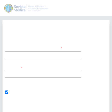
Entrar
Los campos obligatorios están marcados con un asterisco:
*
Nombre de usuario/a o correo electrónico
*
Contraseña
*
¿Has olvidado tu contraseña?
Mantenerme conectado