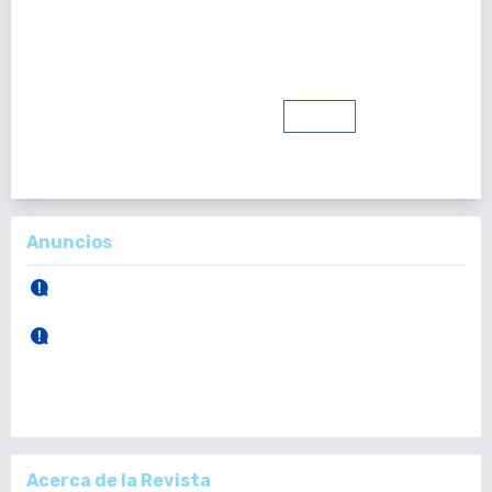
Registrarse
Entrar
Anuncios
30 de Abril, 2026.
Publicación Vol. 165 Núm 1 (Enero - Abril)
28 de Diciembre, 2025.
Publicación Vol. 164 Núm 3 (Septiembre - Diciembre)
Acerca de la Revista