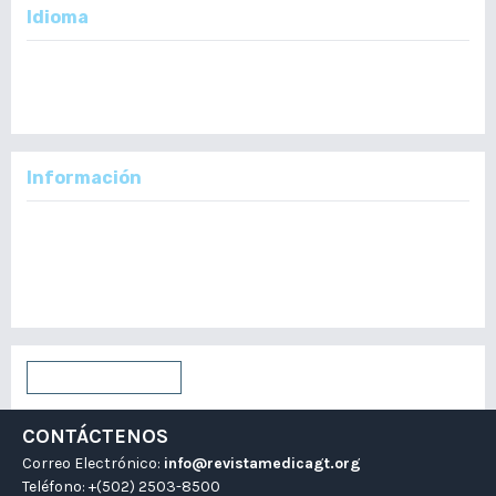
Idioma
English
Español
Información
Para lectores/as
Para autores/as
Para bibliotecarios/as
Enviar un artículo
CONTÁCTENOS
Correo Electrónico:
info@revistamedicagt.org
Teléfono: +(502) 2503-8500