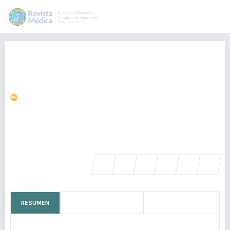
Ventajas de la hernioplastía
abdominal ambulatoria en el
Hospital Regional de Sayaxché.
https://doi.org/10.36109/rmg.v158i2.155
Alfredo Cruz-Amigó
alfredo.cruz@colmedegua.org
Hospital Distrital de Sayaxché, El Peten., Guatemala
SHARE
RESUMEN
CÓMO CITAR
MÉTRICAS