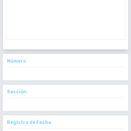
Resumen
,
Objetivo:
caracterizar la cirugía ambulatoria
con anestesia local, desde el punto de vista
socioeconómico, en pacientes con hernias de la pared
abdominal comparadas con la cirugía en pacientes
hospitalizados p
Número
Vol. 158 Núm. 2 (2019): Julio - Diciembre
Sección
Artículos
Registro de Fecha