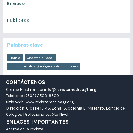
Enviado
noviembre 25, 2019
Publicado
noviembre 25, 2019
Palabras clave
Hernia
Anestesia Local
Procedimientos Quirúrgicos Ambulatorios
CONTÁCTENOS
Correo Electrónico:
info@revistamedicagt.org
Teléfono: +(502) 2503-8500
Sitio Web:
www.revistamedicagt.org
Dirección: 0 Calle 15-46, Zona 15, Colonia El Maestro, Edificio de
Colegios Profesionales, 5to Nivel.
ENLACES IMPORTANTES
Acerca de la revista