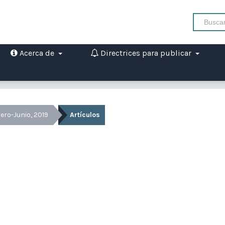
Acerca de
Directrices para publicar
nero-Junio, 2019
Artículos
 la donación y trasplante de órganos
Alfonso Cifuentes
Facultad de Ingeniería, Universidad de San Carlos de Guatem
Guatemala., Guatemala
atemala,