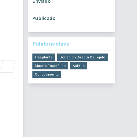
Enviado
junio 21, 2019
Publicado
ala,
junio 30, 2019
Palabras clave
Trasplante
Donación Directa De Tejido
Muerte Encefálica
Actitud
Conocimiento
de la