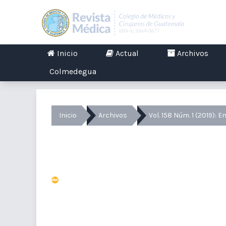
Inicio
Actual
Archivos
Colmedegua
Inicio
Archivos
Vol. 158 Núm. 1 (2019): E
Conocimiento y actitud sobre
estudiantes de medicina
https://doi.org/10.36109/rmg.v158i1.117
Estuardo Canek
ecanek92@gmail.com
Facultad de Ingeniería, Universidad de San Carlos de Gu