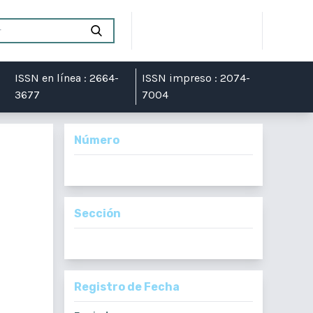
Registrarse
Entrar
ISSN en línea : 2664-
ISSN impreso : 2074-
3677
7004
Número
Vol. 158 Núm. 1 (2019): Enero-Junio, 2019
 en
Sección
Artículos
Registro de Fecha
ala,