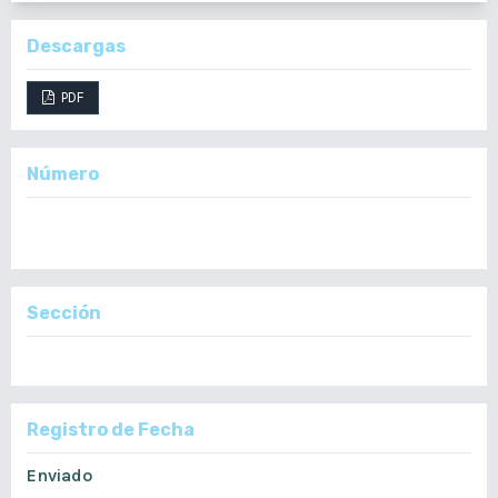
Descargas
PDF
Número
Vol. 163 Núm. 1 (2024): Vol. 163 Núm. 1 (2024) Enero - Diciembre,
2024
Sección
Artículos Originales
Registro de Fecha
Enviado
enero 24, 2025