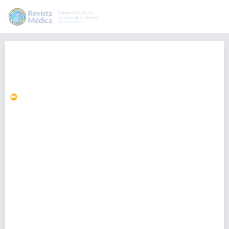
El signo clínico más antiguo:
hipocratismo digital. A propósito
de cuatro casos
https://doi.org/10.36109/rmg.v161i4.557
Maynor Herrera-Méndez
drherreram@gmail.com
Unidad de Reumatología, Hospital Roosevelt. Guatemala,
Guatemala. --/-- Facultad de Ciencias Médicas, Universidad de San
Carlos de Guatemala. Guatemala, Guatemala., Guatemala
Marlene Cárcamo Estrada
Unidad de Reumatología, Hospital Roosevelt. Guatemala,
Guatemala. --/-- Facultad de Ciencias Médicas, Universidad de San
Carlos de Guatemala. Guatemala, Guatemala., Guatemala
Nancy Orozco