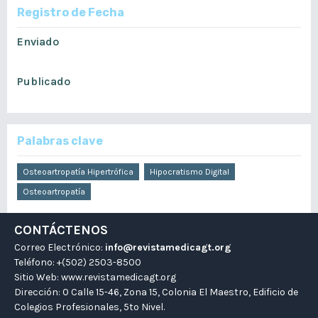
Registro de Fecha
Enviado
julio 4, 2022
Publicado
diciembre 11, 2022
Palabras clave
Osteoartropatía Hipertrófica
Hipocratismo Digital
Osteoartropatía
CONTÁCTENOS
Correo Electrónico:
info@revistamedicagt.org
Teléfono: +(502) 2503-8500
Sitio Web:
www.revistamedicagt.org
Dirección: 0 Calle 15-46, Zona 15, Colonia El Maestro, Edificio de
Colegios Profesionales, 5to Nivel.