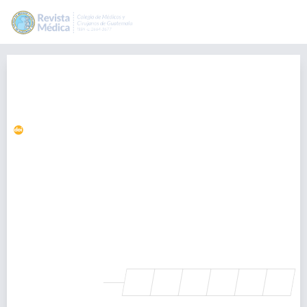
Anemia hemolítica autoinmune
por cuerpos fríos secundarios a
SARS-CoV-2 en una adolescente
https://doi.org/10.36109/rmg.v161i4.563
Kevin Quijada
keviomar9@gmail.com
Departamento de Medicina Interna, Hospital Roosevelt,
Guatemala, Guatemala., Guatemala
Silvana Torselli
Unidad de Hemato-Oncología, Hospital Roosevelt, Guatemala,
Guatemala., Guatemala
SHARE