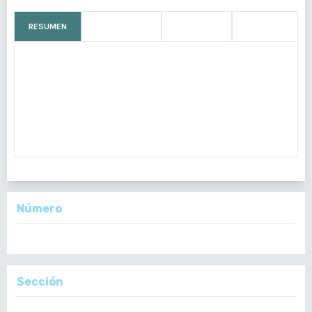
RESUMEN
CÓMO CITAR
MÉTRICAS
LICENCIA
Las anemias hemolíticas autoinmunes (AHA) son desórdenes
adquiridos, en los cuales disminuye la vida media de los
eritrocitos por autodestrucción. Pueden ser primarias por
autoinmunidad o secundarias debido a una enfermedad que
forma auto anticuerp
Número
Vol. 161 Núm. 4: Octubre - Diciembre, 2022
Sección
Reporte de Casos