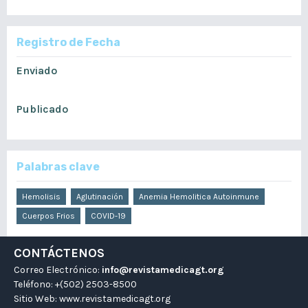
Registro de Fecha
Enviado
julio 15, 2022
Publicado
diciembre 11, 2022
Palabras clave
Hemolisis
Aglutinación
Anemia Hemolitica Autoinmune
Cuerpos Frios
COVID-19
CONTÁCTENOS
Correo Electrónico:
info@revistamedicagt.org
Teléfono: +(502) 2503-8500
Sitio Web:
www.revistamedicagt.org