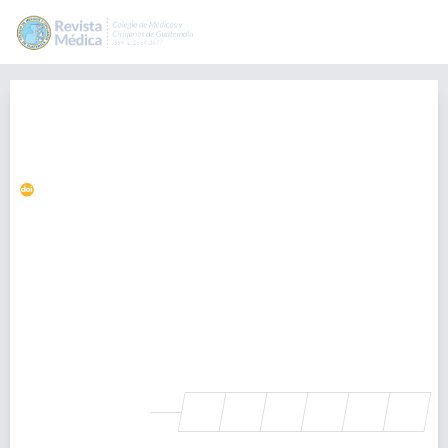
Ingesta de cuerpo extraño grande
por paciente con trastorno
mental
https://doi.org/10.36109/rmg.v161i4.580
Jeshua Dos-Santos-Ramírez
jeshuadossantos@gmail.com
Departamento de Cirugía, Hospital Roosevelt, Guatemala,
Guatemala., Guatemala
Eliu Hernández-Cordón
Departamento de Cirugía, Hospital Roosevelt, Guatemala,
Guatemala., Guatemala
SHARE