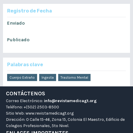
Registro de Fecha
Enviado
agosto 4, 2022
Publicado
diciembre 11, 2022
Palabras clave
Cuerpo Extraño
Ingesta
Trastorno Mental
CONTÁCTENOS
Correo Electrónico:
info@revistamedicagt.org
Teléfono: +(502) 2503-8500
Sitio Web:
www.revistamedicagt.org
Dirección: 0 Calle 15-46, Zona 15, Colonia El Maestro, Edificio de
Colegios Profesionales, 5to Nivel.