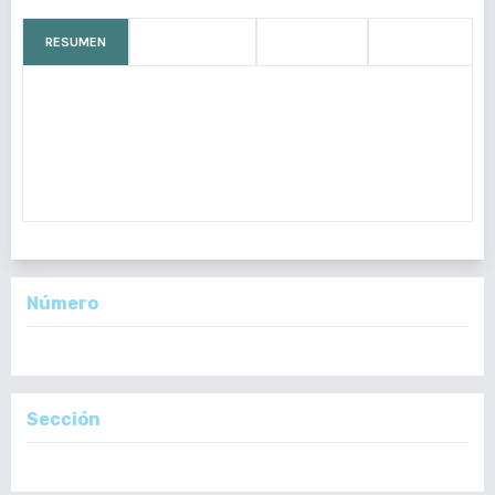
RESUMEN
CÓMO CITAR
MÉTRICAS
LICENCIA
La ingesta de cuerpos extraños es un evento común, siendo de
forma accidental y con expulsión espontanea en la mayoría de
casos. Sin embargo, la ingesta intencional sucede más
frecuentemente en personas con algún trastorno mental.
Número
Vol. 161 Núm. 4: Octubre - Diciembre, 2022
Sección
Reporte de Casos