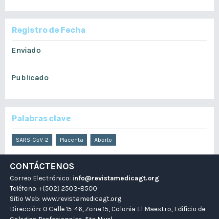
Registro de Fecha
Enviado
septiembre 9, 2022
Publicado
septiembre 15, 2022
Palabras clave
SARS-CoV-2
Placenta
Aborto
CONTÁCTENOS
Correo Electrónico:
info@revistamedicagt.org
Teléfono: +(502) 2503-8500
Sitio Web:
www.revistamedicagt.org
Dirección: 0 Calle 15-46, Zona 15, Colonia El Maestro, Edificio de