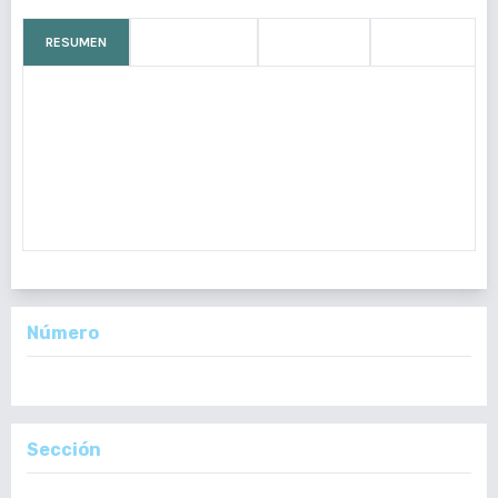
RESUMEN
CÓMO CITAR
MÉTRICAS
LICENCIA
La transmisión vertical de SARS-CoV-2 es un proceso
infrecuente que puede ocasionar múltiples consecuencias
fetales, como aborto, restricción del crecimiento intrauterino,
bajo peso al nacer, muerte neonatal, entre otras. Las mujeres
embarazadas qu
Número
Vol. 161 Núm. 3: Julio - Septiembre, 2022
Sección
Reporte de Casos