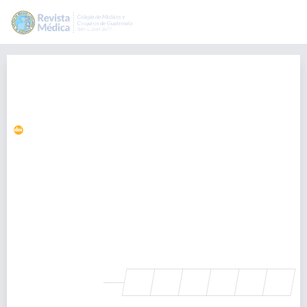
Transmisión vertical de SARS-
CoV-2 como causa de aborto en el
segundo trimestre
https://doi.org/10.36109/rmg.v161i3.611
Osman Fuentes
osmanrfuentes@gmail.com
Departamento de Patología. Hospital General San Juan de
Dios., Guatemala
Roberto Orozco
Departamento de Patología. Hospital General San Juan de
Dios., Guatemala
SHARE