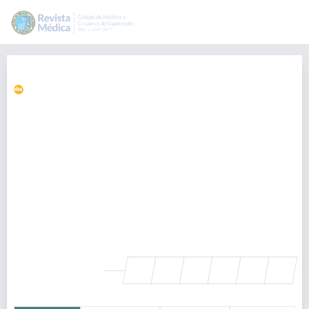
Osteoma de trompa de Eustaquio
https://doi.org/10.36109/rmg.v161i1.430
Erick Castro
erickcp86@gmail.com
Unidad de Otorrinolaringología y Cirugía de Cabeza y Cuello,
Insituto Guatemalteco de Seguridad Social, Guatemala,
Guatemala., Guatemala
Carlos Figueroa
Unidad de Otorrinolaringología y Cirugía de Cabeza y Cuello,
Insituto Guatemalteco de Seguridad Social, Guatemala,
Guatemala., Guatemala
SHARE