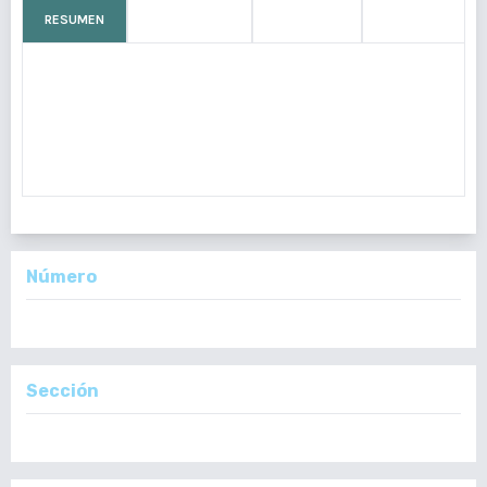
RESUMEN
CÓMO CITAR
MÉTRICAS
LICENCIA
El osteoma aislado de la trompa de Eustaquio es
extremadamente raro
.
A continuación presentamos el
caso de una mujer de 35 anos de edad, con osteoma en la
trompa de Eustaquio.
Número
Vol. 161 Núm. 1: Enero - Marzo, 2022
Sección
Reporte de Casos