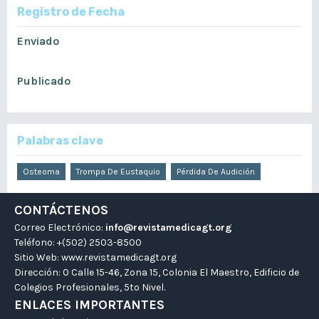
Registro de Fecha
Enviado
septiembre 15, 2021
Publicado
marzo 3, 2022
Palabras clave
Osteoma
Trompa De Eustaquio
Pérdida De Audición
CONTÁCTENOS
Correo Electrónico:
info@revistamedicagt.org
Teléfono: +(502) 2503-8500
Sitio Web:
www.revistamedicagt.org
Dirección: 0 Calle 15-46, Zona 15, Colonia El Maestro, Edificio de
Colegios Profesionales, 5to Nivel.
ENLACES IMPORTANTES