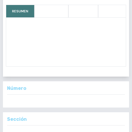
RESUMEN
CÓMO CITAR
MÉTRICAS
LICENCIA
El uso de anticonceptivos orales hormonales va en aumento, lo
que conlleva a un aumento de enfermedades de transmisión
sexual. En este caso se describe a mujer de 20 años con
antecedente obstétrico de ictericia no estudiada en embarazos
previos. Ac
Número
Vol. 161 Núm. 1: Enero - Marzo, 2022
Sección
Reporte de Casos