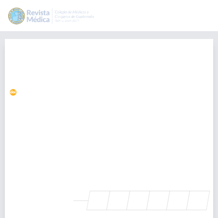
Dolor abdominal e ictericia en
paciente usando anticonceptivos
hormonales
https://doi.org/10.36109/rmg.v161i1.438
Diego Cruz
diadcruz@gmail.com
Departamento de Medicina Interna, Hospital General San Juan de
Dios, Guatemala, Guatemala., Guatemala
Madeline Martínez
Departamento Ginecología y Obstetricia, Hospital General Juan
José Arevalo Bermejo, Guatemala, Guatemala., Guatemala
SHARE