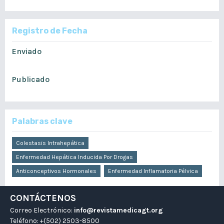
Registro de Fecha
Enviado
septiembre 29, 2021
Publicado
marzo 3, 2022
Palabras clave
Colestasis Intrahepática
Enfermedad Hepática Inducida Por Drogas
Anticonceptivos Hormonales
Enfermedad Inflamatoria Pélvica
CONTÁCTENOS
Correo Electrónico:
info@revistamedicagt.org
Teléfono: +(502) 2503-8500