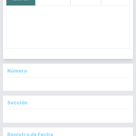
Objetivo:
establecer la incidencia de orquiectomía debido a
escroto agudo en pacientes ingresados al Hospital Regional de
Occidente, Quetzaltenango, Guatemala.
Introducción:
el escroto
agudo representa un
Número
Vol. 160 Núm. 2: Mayo - Agosto, 2021
Sección
Artículos Originales
Registro de Fecha