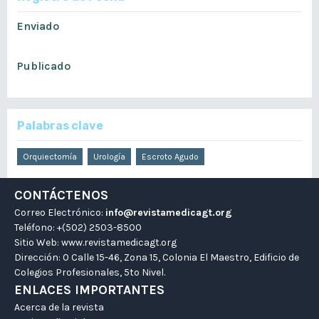
Enviado
febrero 5, 2021
Publicado
agosto 6, 2021
Palabras clave
Orquiectomía
Urología
Escroto Agudo
CONTÁCTENOS
Correo Electrónico:
info@revistamedicagt.org
Teléfono: +(502) 2503-8500
Sitio Web:
www.revistamedicagt.org
Dirección: 0 Calle 15-46, Zona 15, Colonia El Maestro, Edificio de
Colegios Profesionales, 5to Nivel.
ENLACES IMPORTANTES
Acerca de la revista