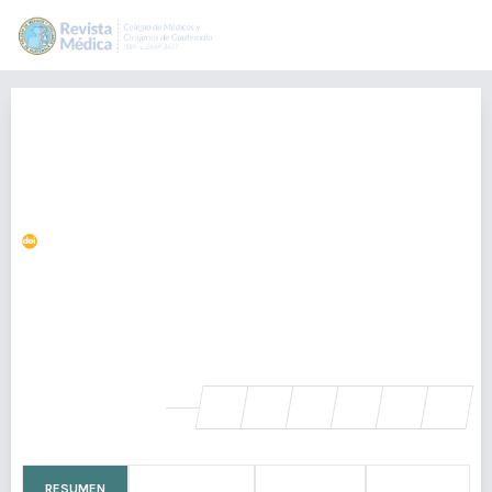
Análisis de casos de escroto
agudo en el Hospital Regional de
Occidente, Quetzaltenango,
Guatemala
https://doi.org/10.36109/rmg.v160i2.312
Guillermo Ixquiac
alejandroixpi@gmail.com
Departamento de Cirugía, Hospital Regional de Occidente,
Quetzaltenango, Guatemala., Guatemala
SHARE
RESUMEN
CÓMO CITAR
MÉTRICAS
LICENCIA