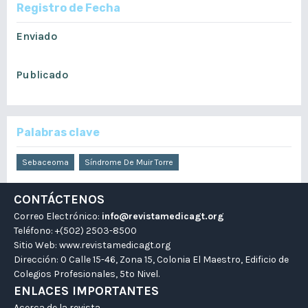
Registro de Fecha
Enviado
febrero 11, 2021
Publicado
agosto 9, 2021
Palabras clave
Sebaceoma
Síndrome De Muir Torre
CONTÁCTENOS
Correo Electrónico:
info@revistamedicagt.org
Teléfono: +(502) 2503-8500
Sitio Web:
www.revistamedicagt.org
Dirección: 0 Calle 15-46, Zona 15, Colonia El Maestro, Edificio de
Colegios Profesionales, 5to Nivel.
ENLACES IMPORTANTES
Acerca de la revista