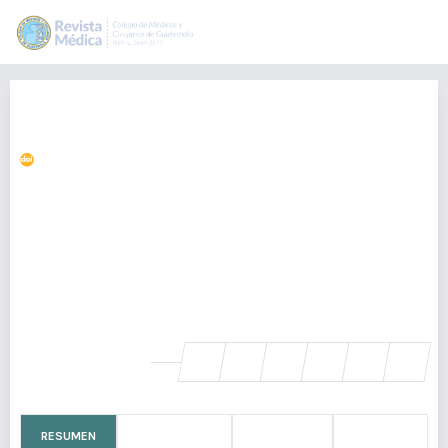
Sebaceoma y Síndrome de Muir
Torre
https://doi.org/10.36109/rmg.v160i2.315
Ana Orantes
analiz13@hotmail.com
Servicio de Patología, Instituto Guatemalteco de Seguridad Social,
Guatemala, Guatemala., Guatemala
Marisol Gramajo
Instituto guatemalteco de seguridad social, Guatemala
SHARE
RESUMEN
CÓMO CITAR
MÉTRICAS
LICENCIA