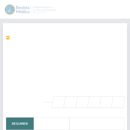
Enfermedad de Osgood-Schlatter
https://doi.org/10.36109/rmg.v159i2.231
María de los Angeles Livengood Ordóñez de Sanabria
mariellive@gmail.com
Clínica de Pediatría y Neonatología, Guatemala,
Guatemala., Guatemala
Juan Pablo Ordóñez López
Departamento de Traumatología y Ortopedia, Hospital Roosevelt,
Guatemala, Guatemala., Guatemala
SHARE
RESUMEN
CÓMO CITAR
BIOGRAFÍA DEL AUTOR/A