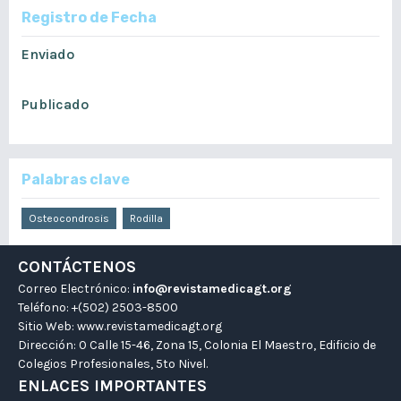
Registro de Fecha
Enviado
julio 26, 2020
Publicado
diciembre 16, 2020
Palabras clave
Osteocondrosis
Rodilla
CONTÁCTENOS
Correo Electrónico:
info@revistamedicagt.org
Teléfono: +(502) 2503-8500
Sitio Web:
www.revistamedicagt.org
Dirección: 0 Calle 15-46, Zona 15, Colonia El Maestro, Edificio de
Colegios Profesionales, 5to Nivel.
ENLACES IMPORTANTES