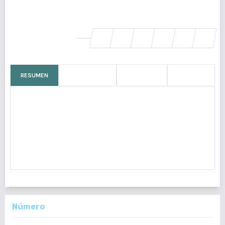
Unidad de Genética Clínica, Hospital Roosevelt, Guatemala,
Guatemala., Guatemala
SHARE
RESUMEN
CÓMO CITAR
MÉTRICAS
LICENCIA
La distrofia torácica asfixiante (DTA), también denominada
Síndrome de Jeune, es una enfermedad genética autosómica
recesiva, cuya causa se desconoce en muchos casos. Sin
embargo, se han identificado mutaciones en al menos 11
distintos genes.[1,2]
Número