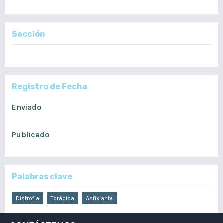
Vol. 159 Núm. 2: Julio - Diciembre, 2020
Sección
Reporte de Casos
Registro de Fecha
Enviado
agosto 10, 2020
Publicado
diciembre 16, 2020
Palabras clave
Distrofia
Torácica
Asfixiante