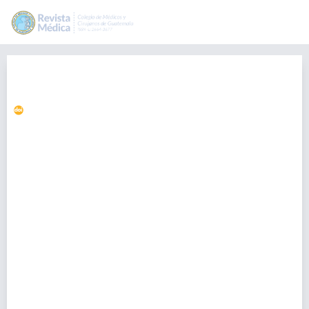
Distrofia torácica asfixiante o
Síndrome de Jeune
https://doi.org/10.36109/rmg.v159i2.243
Andrea Catalina Orozco
andrea.orozcomiranda@hotmail.com
Cardiología Pediátrica “Aldo Castañeda”, Unidad de Cirugía
Cardiovascular de Guatemala, Guatemala., Guatemala
Mauricio O'Connell
Cardiología Pediátrica “Aldo Castañeda”, Unidad de Cirugía
Cardiovascular de Guatemala, Guatemala., Guatemala
Miriam Guzmán
Departamento de Pediatría, Hospital Nacional de San Marcos, San
Marcos, Guatemala., Guatemala
Julio Cabrera