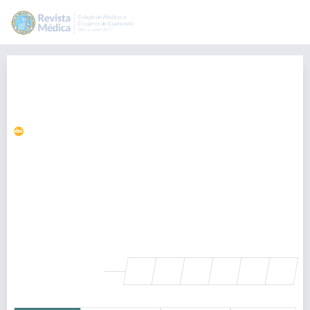
Brote de Covid-19 en médicos
residentes en el Hospital Regional
de Occidente, Guatemala
https://doi.org/10.36109/rmg.v159i2.257
Kenneth Escobar Perez
kvesco@gmail.com
Departamento de Pediátrica, Hospital Regional de Occidente San
Juan de Dios, Quetzaltenango, Guatemala., Guatemala
Kelly Cojtín
- , Guatemala
SHARE