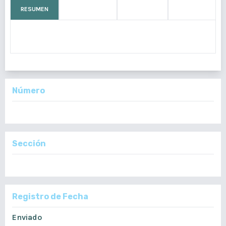
RESUMEN
CÓMO CITAR
MÉTRICAS
LICENCIA
A
finales
del
Número
Vol. 159 Núm. 2: Julio - Diciembre, 2020
Sección
Artículos Originales
Registro de Fecha
Enviado