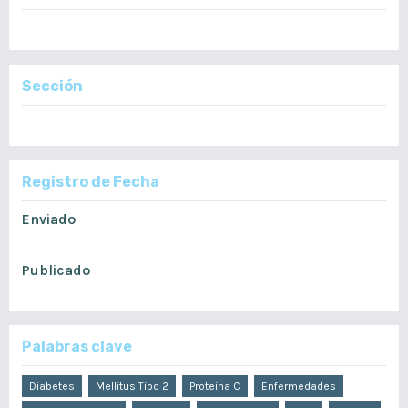
Vol. 159 Núm. 1: Enero - Junio, 2020
Sección
Artículos Originales
Registro de Fecha
Enviado
diciembre 5, 2019
Publicado
junio 22, 2020
Palabras clave
Diabetes
Mellitus Tipo 2
Proteína C
Enfermedades