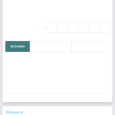
-, Guatemala
Walter Mazariegos
-, Guatemala
SHARE
RESUMEN
CÓMO CITAR
MÉTRICAS
Propósito:
Describir el riesgo cardiovascular de los pacientes
con diabetes mellitus tipo 2 (DM2), según los valores de
proteína C reactiva ultrasensible (PCR-us) del Patronato del
Diabético zona 1, en el año 2019.
Número