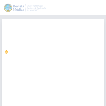
Proteina C reactiva ultrasensible
y riesgo cardiovascular en
pacientes con diabetes mellitus
tipo 2
https://doi.org/10.36109/rmg.v159i1.159
Clara Yesenia Sáenz Guzmán
clarita.saenz268@gmail.com
-, Guatemala
Josseline Peralta
-, Guatemala
Elisa Hernández
-, Guatemala
Yuri Castillo