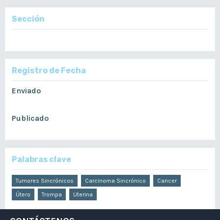
Sección
Informe de Casos
Registro de Fecha
Enviado
febrero 27, 2020
Publicado
junio 22, 2020
Palabras clave
Tumores Sincrónicos
Carcinoma Sincrónico
Cancer
Útero
Trompa
Uterina