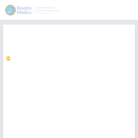
Carcinoma endometriode
sincrónico que afecta útero y
trompa uterina
https://doi.org/10.36109/rmg.v159i1.173
Javier Alberto Morán Mejía
javier.moran1989@gmail.com
Departamento de patologia, Hospital General San Juan De
Dios, Guatemala
Rosario Velásquez
-, Guatemala
Victor Argueta
-, Guatemala
Roberto Orozco
-, Guatemala