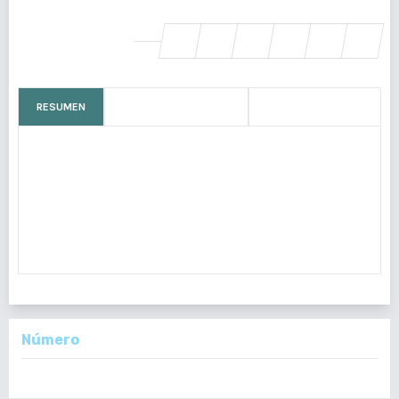
SHARE
RESUMEN
CÓMO CITAR
MÉTRICAS
La aparición de tumores sincrónicos en el aparato genital
femenino es infrecuente. Se conoce poco sobre la presentación
simultánea de carcinomas endometrioides del endometrio y la
trompa uterina. Presentamos un caso de una paciente femenina
de 38 a
Número
Vol. 159 Núm. 1: Enero - Junio, 2020