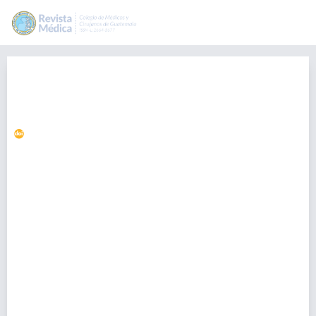
Comunidades sociales y la
investigación por estudiantes
universitarios
https://doi.org/10.36109/rmg.v159i1.177
Ingrid Lorena Sajmolo
sajmolo30@gmail.com
Maestria de Infectología Pediátria, Hospital Roosevelt, Guatemala
Roberto Pineda
Comunidades sociales y la investigacion en estudiantes
universitarios., Guatemala
Daniel Ortiz
-, Guatemala
Ronaldo Salazar
-, Guatemala