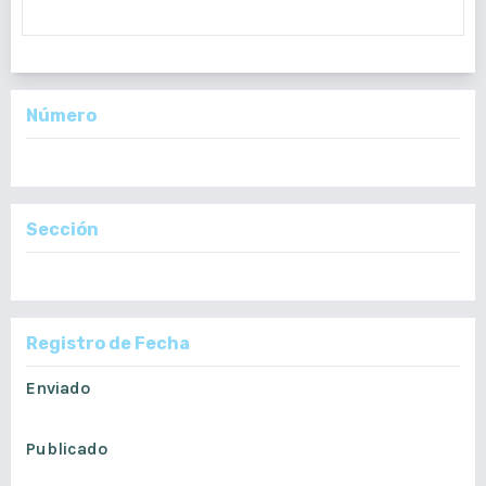
Número
Vol. 159 Núm. 1: Enero - Junio, 2020
Sección
Artículos Originales
Registro de Fecha
Enviado
marzo 20, 2020
Publicado
junio 22, 2020