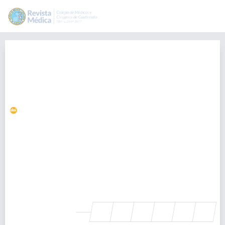
Manejo anestésico de paciente
con púrpura de Henoch-Schönlein
y dolor abdominal en fosa ilíaca
derecha
https://doi.org/10.36109/rmg.v159i1.201
Daniel Marcelo Morales Villatoro
danielmarcelo.mv@gmail.com
20871, Guatemala
Claudia Muralles
Departamento de Anestesiología, Hospital Roosevelt, Guatemala,
Guatemala., Guatemala
SHARE