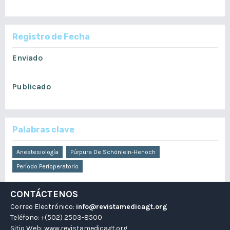
Informe de Casos
Registro de Fecha
Enviado
junio 6, 2020
Publicado
junio 23, 2020
Palabras clave
Anestesiología
Púrpura De Schönlein-Henoch
Período Perioperatorio
CONTÁCTENOS
Correo Electrónico:
info@revistamedicagt.org
Teléfono: +(502) 2503-8500
Sitio Web:
www.revistamedicagt.org