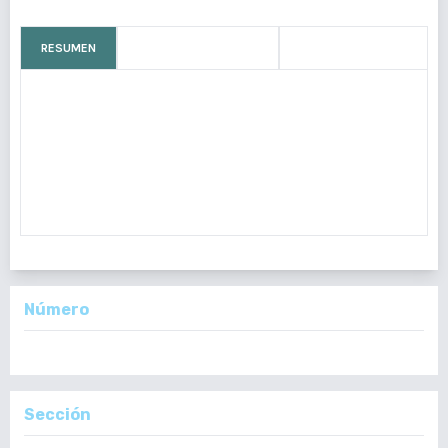
RESUMEN
CÓMO CITAR
MÉTRICAS
La púrpura de Henoch-Schönlein se trata de una enfermedad
sistémica caracterizada principalmente por vasculitis de
pequeños vasos, dolor abdominal, artralgias (o artritis) y daño
renal, observándose de manera particular en la población
pediátrica c
Número
Vol. 159 Núm. 1: Enero - Junio, 2020
Sección