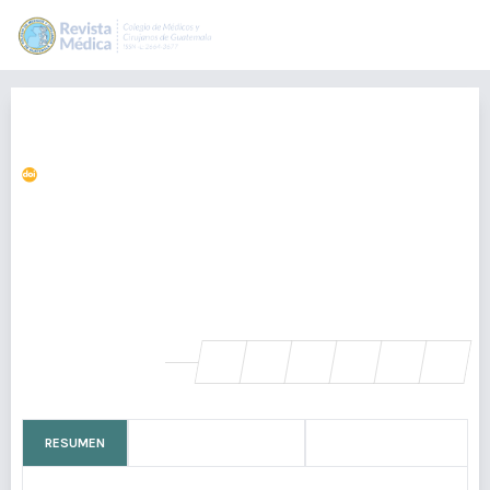
La precaria respuesta a la
pandemia Covid-19 en Guatemala
https://doi.org/10.36109/rmg.v159i1.203
Ángel Sánchez Viesca
editorial.rmg@revistamedicagt.org
Médico y Cirujano. Maestro en Salud Pública y en Investigación de
Política y Sociedad. PhD en Ciencias Políticas y Sociología Guatemala,
Guatemala., Guatemala
SHARE
RESUMEN
CÓMO CITAR
MÉTRICAS