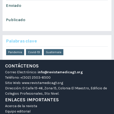
Enviado
junio 9, 2020
Publicado
junio 22, 2020
Palabras clave
Pandemia
Covid-19
Guatemala
CONTÁCTENOS
Correo Electrónico:
info@revistamedicagt.org
Teléfono: +(502) 2503-8500
Sitio Web:
www.revistamedicagt.org
Dirección: 0 Calle 15-46, Zona 15, Colonia El Maestro, Edificio de
Colegios Profesionales, 5to Nivel.
ENLACES IMPORTANTES
Acerca de la revista
Equipo editorial