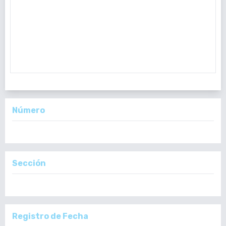
Guatemala continúa luchando contra la segunda pandemia del
siglo XXI denominada COVID-19. “Es una guerra sanitaria",
declaró Emmanuel Macron, presidente de la República Francesa,
y, en estas circunstancias: "la salud pública y el estado de
bienesta
Número
Vol. 159 Núm. 1: Enero - Junio, 2020
Sección
Editorial
Registro de Fecha