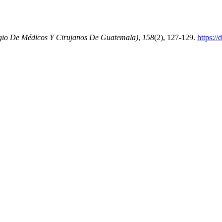
egio De Médicos Y Cirujanos De Guatemala)
,
158
(2), 127-129.
https:/