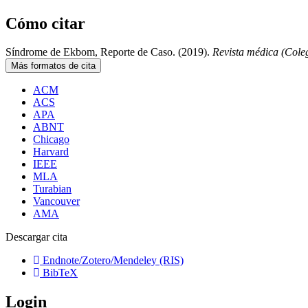
Cómo citar
Síndrome de Ekbom, Reporte de Caso. (2019).
Revista médica (Col
Más formatos de cita
ACM
ACS
APA
ABNT
Chicago
Harvard
IEEE
MLA
Turabian
Vancouver
AMA
Descargar cita
Endnote/Zotero/Mendeley (RIS)
BibTeX
Login