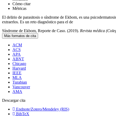
Cómo citar
Métricas
El delirio de parasitosis o síndrome de Ekbom, es una psicodermatosis, 
extraerlos. Es un reto diagnóstico para el de
Síndrome de Ekbom, Reporte de Caso. (2019).
Revista médica (Col
Más formatos de cita
ACM
ACS
APA
ABNT
Chicago
Harvard
IEEE
MLA
Turabian
Vancouver
AMA
Descargar cita
Endnote/Zotero/Mendeley (RIS)
BibTeX