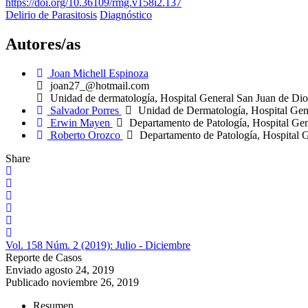
https://doi.org/10.36109/rmg.v158i2.137
Delirio de Parasitosis
Diagnóstico
Autores/as
Joan Michell Espinoza
joan27_@hotmail.com
Unidad de dermatología, Hospital General San Juan de Dio
Salvador Porres
Unidad de Dermatología, Hospital Gen
Erwin Mayen
Departamento de Patología, Hospital Gen
Roberto Orozco
Departamento de Patología, Hospital 
Share
Vol. 158 Núm. 2 (2019): Julio - Diciembre
Reporte de Casos
Enviado
agosto 24, 2019
Publicado
noviembre 26, 2019
Resumen