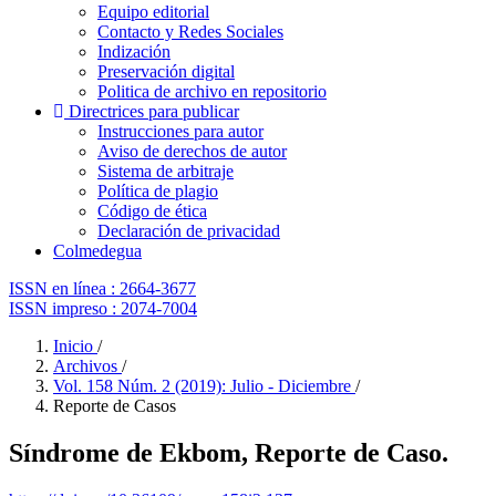
Equipo editorial
Contacto y Redes Sociales
Indización
Preservación digital
Politica de archivo en repositorio
Directrices para publicar
Instrucciones para autor
Aviso de derechos de autor
Sistema de arbitraje
Política de plagio
Código de ética
Declaración de privacidad
Colmedegua
ISSN en línea : 2664-3677
ISSN impreso : 2074-7004
Inicio
/
Archivos
/
Vol. 158 Núm. 2 (2019): Julio - Diciembre
/
Reporte de Casos
Síndrome de Ekbom, Reporte de Caso.