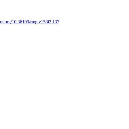
/doi.org/10.36109/rmg.v158i2.137