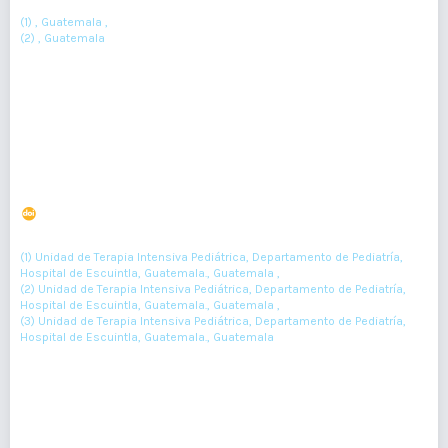
(1) , Guatemala ,
(2) , Guatemala
Resumen : 166
PDF : 75
Características clínicas y de laboratorio de pacientes
pediátricos con síndrome inflamatorio multisistémico
asociado a Covid-19
DOI : 10.36109/rmg.v161i3.513
(1)
(2)
(3)
Allan Cano-Gutiérrez
, Willy Menéndez-Nieves
, Sofía Posadas
(1) Unidad de Terapia Intensiva Pediátrica, Departamento de Pediatría,
Hospital de Escuintla, Guatemala., Guatemala ,
(2) Unidad de Terapia Intensiva Pediátrica, Departamento de Pediatría,
Hospital de Escuintla, Guatemala., Guatemala ,
(3) Unidad de Terapia Intensiva Pediátrica, Departamento de Pediatría,
Hospital de Escuintla, Guatemala., Guatemala
230-233
Resumen : 76
PDF : 0
HTML : 0