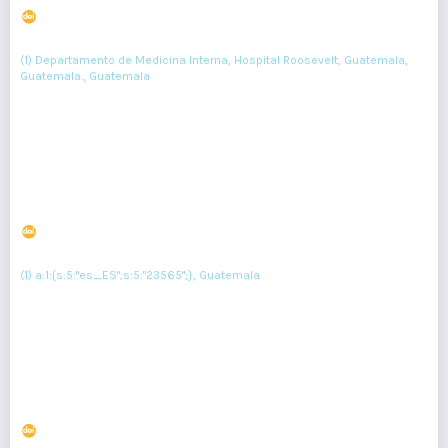
DOI : 10.36109/rmg.v160i2.310
(1)
Kevin Molina
(1) Departamento de Medicina Interna, Hospital Roosevelt, Guatemala,
Guatemala., Guatemala
152-154
Resumen : 39
PDF : 0
HTML : 0
Síndrome de Goldenhar. Reporte de caso
DOI : 10.36109/rmg.v163i1.627
(1)
Victor Alfredo Portillo Mirannda
(1) a:1:{s:5:"es_ES";s:5:"23565";}, Guatemala
Resumen : 130
PDF : 0
HTML : 0
Síndrome Inflamatorio Multisistémico asociado a
COVID-19 en Niños
DOI : 10.36109/rmg.v159i2.296
(1)
(2)