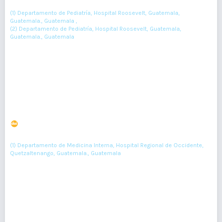
Andrea Nicolle Galindo Amador
, Juan Pablo Zaldaña
(1) Departamento de Pediatría, Hospital Roosevelt, Guatemala,
Guatemala., Guatemala ,
(2) Departamento de Pediatría, Hospital Roosevelt, Guatemala,
Guatemala., Guatemala
100-101
Resumen : 116
PDF : 0
HTML : 0
Síndrome anticolinérgico secundario al consumo de
infusión de “Flor de Campana”, informe de caso
DOI : 10.36109/rmg.v161i4.569
(1)
Ana Pisquiy-Quemé
(1) Departamento de Medicina Interna, Hospital Regional de Occidente,
Quetzaltenango, Guatemala., Guatemala
444-447
Resumen : 307
PDF : 0
HTML : 0
Sebaceoma y Síndrome de Muir Torre