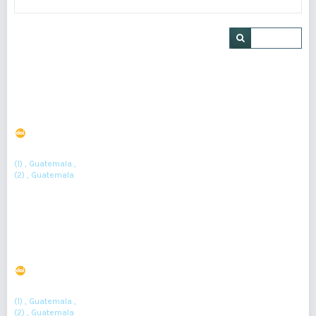
Buscar
Hantavirus: ¿Qué riesgos hay para Guatemala y
Centroamérica?
DOI : 10.36109/dcxary34
(1)
(2)
Alfonso J. Rodriguez-Morales
, Jeorge Dennison Velásquez Cuyuch
(1) , Guatemala ,
(2) , Guatemala
Resumen : 400
PDF : 172
HTML : 44
Hidrocefalia silenciosa: el enigma de Hakim Adams
DOI : 10.36109/rd4hsv33
(1)
(2)
Jonathan Armando López Espino
, Sussan María Cordón Sosa
(1) , Guatemala ,
(2) , Guatemala