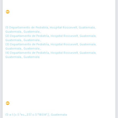
Síndrome de Holt Oram en paciente pediátrico
DOI : 10.36109/rmg.v161i4.551
(1)
(2)
(3)
Irwing Rivera
, Melissa Linares
, Isabel Galdámez
, Celia Martínez
(4)
(1) Departamento de Pediatría, Hospital Roosevelt, Guatemala,
Guatemala., Guatemala ,
(2) Departamento de Pediatría, Hospital Roosevelt, Guatemala,
Guatemala., Guatemala ,
(3) Departamento de Pediatría, Hospital Roosevelt, Guatemala,
Guatemala., Guatemala ,
(4) Departamento de Pediatría, Hospital Roosevelt, Guatemala,
Guatemala., Guatemala
428-431
Resumen : 140
PDF : 0
HTML : 0
Síndrome de taquicardia postural ortostática y
taquicardia sinusal inapropiada.
DOI : 10.36109/rmg.v163i1.609
(1)
José Gómez
(1) a:1:{s:5:"es_ES";s:5:"18514";}, Guatemala