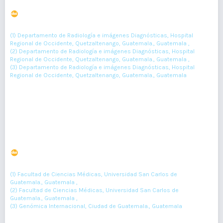
DOI : 10.36109/rmg.v161i3.502
(1)
(2)
(3)
Andy Barrera
, José Echeverria
, Mary Coti
(1) Departamento de Radiología e imágenes Diagnósticas, Hospital
Regional de Occidente, Quetzaltenango, Guatemala., Guatemala ,
(2) Departamento de Radiología e imágenes Diagnósticas, Hospital
Regional de Occidente, Quetzaltenango, Guatemala., Guatemala ,
(3) Departamento de Radiología e imágenes Diagnósticas, Hospital
Regional de Occidente, Quetzaltenango, Guatemala., Guatemala
306-308
Resumen : 133
PDF : 0
HTML : 0
Síndrome de Hiperinmunoglobulina E. Reporte de caso
DOI : 10.36109/rmg.v157i1.92
(1)
(2)
(3)
Mónica Morales
, Andrea Reyes
, E González Flores.
(1) Facultad de Ciencias Médicas, Universidad San Carlos de
Guatemala., Guatemala ,
(2) Facultad de Ciencias Médicas, Universidad San Carlos de
Guatemala., Guatemala ,
(3) Genómica Internacional, Ciudad de Guatemala., Guatemala
41-43