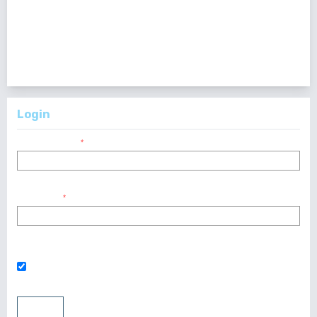
pdf : 0
1 - 25 de 48 elementos
1
2
>
>>
Login
Nombre usuario
*
Contraseña
*
¿Has olvidado tu contraseña?
Mantenerme conectado
Entrar
Registrarse