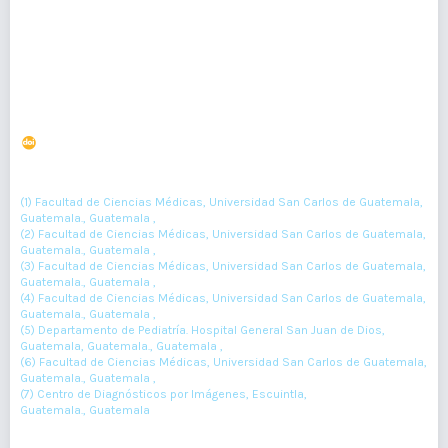
Resumen : 143
PDF : 0
HTML : 0
Relación del índice cardio - timo torácico y el Síndrome
de Dificultad Respiratoria tipo I
DOI : 10.36109/rmg.v161i2.461
(1)
(2)
(3)
Mónica Morales
, Andrea Reyes
, Oscar González
, Dorian
(4)
(5)
(6)
(7)
Ramírez
, Erwin Castellanos
, Leonel Miranda
, Alma Monzón
(1) Facultad de Ciencias Médicas, Universidad San Carlos de Guatemala,
Guatemala., Guatemala ,
(2) Facultad de Ciencias Médicas, Universidad San Carlos de Guatemala,
Guatemala., Guatemala ,
(3) Facultad de Ciencias Médicas, Universidad San Carlos de Guatemala,
Guatemala., Guatemala ,
(4) Facultad de Ciencias Médicas, Universidad San Carlos de Guatemala,
Guatemala., Guatemala ,
(5) Departamento de Pediatría. Hospital General San Juan de Dios,
Guatemala, Guatemala., Guatemala ,
(6) Facultad de Ciencias Médicas, Universidad San Carlos de Guatemala,
Guatemala., Guatemala ,
(7) Centro de Diagnósticos por Imágenes, Escuintla,
Guatemala., Guatemala
147-152
Resumen : 56