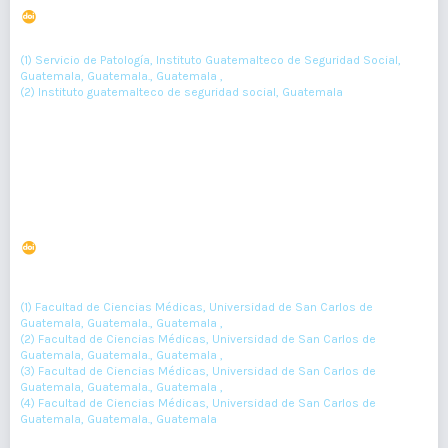
DOI : 10.36109/rmg.v160i2.315
(1)
(2)
Ana Orantes
, Marisol Gramajo
(1) Servicio de Patología, Instituto Guatemalteco de Seguridad Social,
Guatemala, Guatemala., Guatemala ,
(2) Instituto guatemalteco de seguridad social, Guatemala
194-196
Resumen : 32
PDF : 0
HTML : 0
Síndrome de Sandifer
DOI : 10.36109/rmg.v161i3.495
(1)
(2)
(3)
Mario López-Monzón
, Andrea Vivar
, David Gallo
, Alejandro
(4)
Aguilar
(1) Facultad de Ciencias Médicas, Universidad de San Carlos de
Guatemala, Guatemala., Guatemala ,
(2) Facultad de Ciencias Médicas, Universidad de San Carlos de
Guatemala, Guatemala., Guatemala ,
(3) Facultad de Ciencias Médicas, Universidad de San Carlos de
Guatemala, Guatemala., Guatemala ,
(4) Facultad de Ciencias Médicas, Universidad de San Carlos de
Guatemala, Guatemala., Guatemala
282-284