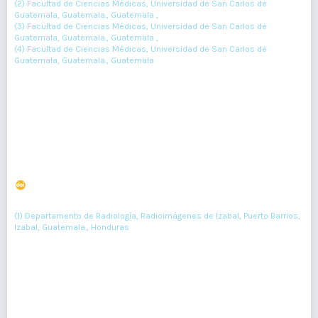
(2) Facultad de Ciencias Médicas, Universidad de San Carlos de
Guatemala, Guatemala., Guatemala ,
(3) Facultad de Ciencias Médicas, Universidad de San Carlos de
Guatemala, Guatemala., Guatemala ,
(4) Facultad de Ciencias Médicas, Universidad de San Carlos de
Guatemala, Guatemala., Guatemala
292-294
Resumen : 120
PDF : 0
HTML : 0
Síndrome de Asherman: imagen en
histerosalpingografía
DOI : 10.36109/rmg.v161i4.537
(1)
Miguel Fajardo-Sandoval
(1) Departamento de Radiología, Radioimágenes de Izabal, Puerto Barrios,
Izabal, Guatemala., Honduras
461-463
Resumen : 51
PDF : 0
HTML : 0
Síndrome de Baller-Gerold