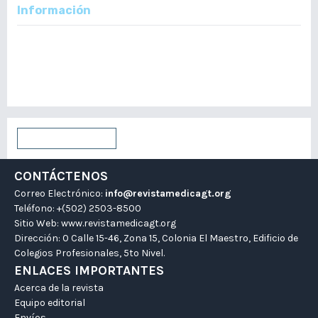
Información
Para lectores/as
Para autores/as
Para bibliotecarios/as
Enviar un artículo
CONTÁCTENOS
Correo Electrónico:
info@revistamedicagt.org
Teléfono: +(502) 2503-8500
Sitio Web:
www.revistamedicagt.org
Dirección: 0 Calle 15-46, Zona 15, Colonia El Maestro, Edificio de
Colegios Profesionales, 5to Nivel.
ENLACES IMPORTANTES
Acerca de la revista
Equipo editorial
Envíos