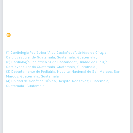
PDF : 0
HTML : 0
Distrofia torácica asfixiante o Síndrome de Jeune
DOI : 10.36109/rmg.v159i2.243
(1)
(2)
(3)
Andrea Catalina Orozco
, Mauricio O'Connell
, Miriam Guzmán
,
(4)
Julio Cabrera
(1) Cardiología Pediátrica “Aldo Castañeda”, Unidad de Cirugía
Cardiovascular de Guatemala, Guatemala., Guatemala ,
(2) Cardiología Pediátrica “Aldo Castañeda”, Unidad de Cirugía
Cardiovascular de Guatemala, Guatemala., Guatemala ,
(3) Departamento de Pediatría, Hospital Nacional de San Marcos, San
Marcos, Guatemala., Guatemala ,
(4) Unidad de Genética Clínica, Hospital Roosevelt, Guatemala,
Guatemala., Guatemala
110-111
Resumen : 87
PDF : 0
HTML : 0
Pancreatitis aguda recurrente secundaria a síndrome
de arteria mesentérica superior