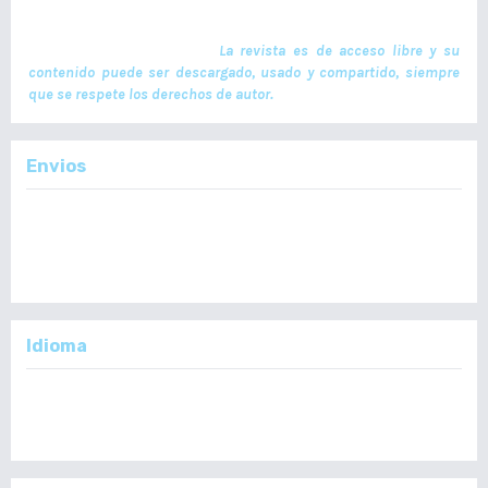
por el Colegio de Médicos y Cirujanos de Guatemala y no contiene
anuncios comerciales. El envío, procesamiento y publicación de
manuscritos son gratuitos.
La revista es de acceso libre y su
contenido puede ser descargado, usado y compartido, siempre
que se respete los derechos de autor.
Envios
Enviar un Artículo
Importante:
No se toman en cuenta Artículos en formato PDF.
Idioma
English
Español