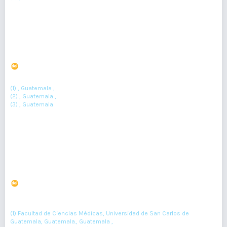
Resumen : 366
PDF : 244
HTML : 19
Síndrome metabólico en pediatría
DOI : 10.36109/h2pnm880
(1)
(2)
(3)
Nancy Guzmán
, Lizien Santos
, M´ónica Nova
(1) , Guatemala ,
(2) , Guatemala ,
(3) , Guatemala
Resumen : 589
PDF : 267
Hemorragia intraparenquimatosa relacionada a
Síndrome de Sturge-Weber
DOI : 10.36109/rmg.v161i3.496
(1)
(2)
(3)
Mario López-Monzón
, Andrea Vivar
, David Gallo
, Alejandro
(4)
Aguilar
(1) Facultad de Ciencias Médicas, Universidad de San Carlos de
Guatemala, Guatemala., Guatemala ,