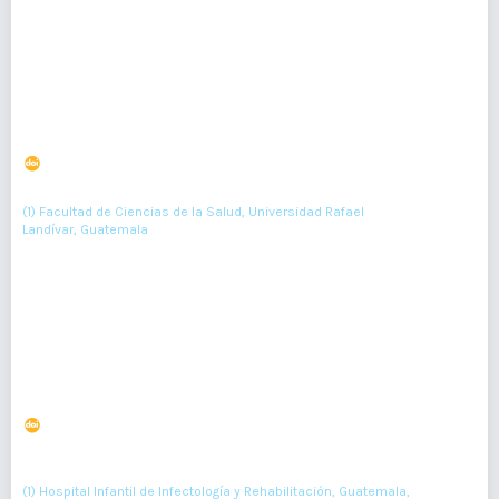
Resumen : 128
PDF : 0
HTML : 0
Prevalencia de síndrome metabólico en mujeres
indígenas mayores de 45 años
DOI : 10.36109/rmg.v155i1.31
(1)
Manuel Villalta
(1) Facultad de Ciencias de la Salud, Universidad Rafael
Landívar, Guatemala
33-36
Resumen : 113
PDF : 0
Síndrome Inflamatorio Multisistémico en Pediatría
relacionado a COVID-19
DOI : 10.36109/rmg.v161i1.449
(1)
(2)
(3)
Andrea Galindo
, Karla Ventura
, Ana Lucía Márquez
, Ely Fletcher
(4)
(5)
(6)
, Bianka Flores
, Angel Higeros
(1) Hospital Infantil de Infectología y Rehabilitación, Guatemala,