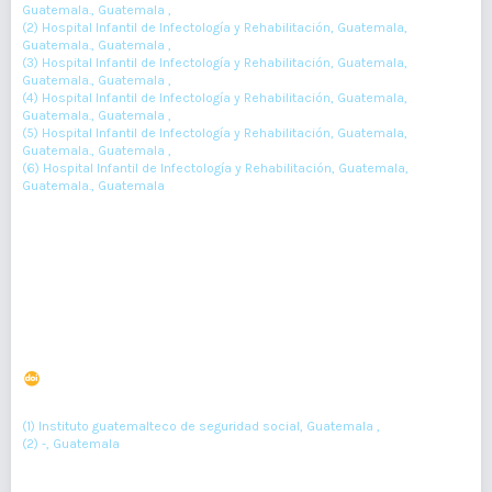
Guatemala., Guatemala ,
(2) Hospital Infantil de Infectología y Rehabilitación, Guatemala,
Guatemala., Guatemala ,
(3) Hospital Infantil de Infectología y Rehabilitación, Guatemala,
Guatemala., Guatemala ,
(4) Hospital Infantil de Infectología y Rehabilitación, Guatemala,
Guatemala., Guatemala ,
(5) Hospital Infantil de Infectología y Rehabilitación, Guatemala,
Guatemala., Guatemala ,
(6) Hospital Infantil de Infectología y Rehabilitación, Guatemala,
Guatemala., Guatemala
42-45
Resumen : 54
PDF : 0
HTML : 0
Gangliocitoma displásico del cerebelo (Enfermedad de
Lhermitte-Duclos) asociado a Síndrome de Cowden
DOI : 10.36109/rmg.v159i1.166
(1)
(2)
Marisol Gramajo
, Pedro Parada-Roesch
(1) Instituto guatemalteco de seguridad social, Guatemala ,
(2) -, Guatemala
38-40
Resumen : 92