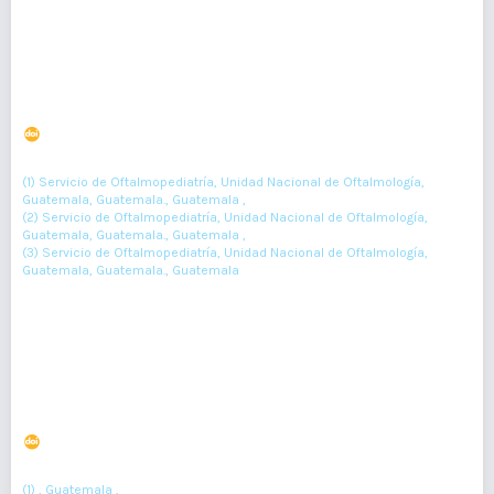
Resumen : 64
PDF : 0
Síndrome de Sturge-Weber
DOI : 10.36109/rmg.v160i2.321
(1)
(2)
(3)
Maria Zepeda
, Yadira Súchite
, Gustavo Méndez
(1) Servicio de Oftalmopediatría, Unidad Nacional de Oftalmología,
Guatemala, Guatemala., Guatemala ,
(2) Servicio de Oftalmopediatría, Unidad Nacional de Oftalmología,
Guatemala, Guatemala., Guatemala ,
(3) Servicio de Oftalmopediatría, Unidad Nacional de Oftalmología,
Guatemala, Guatemala., Guatemala
185-187
Resumen : 49
PDF : 0
HTML : 0
Reporte de Caso: Síndrome de Nothnagel
DOI : 10.36109/bstkj774
(1)
(2)
Dr. Javier Antonio Veliz Chinchilla
, Marina Angelica Cansino Torres
(1) , Guatemala ,