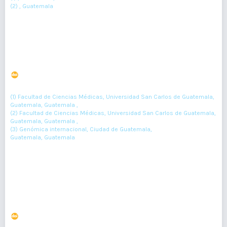
(2) , Guatemala
Resumen : 640
PDF : 236
Síndrome de Proteus. Reporte de caso
DOI : 10.36109/rmg.v157i1.89
(1)
(2)
(3)
M Morales
, A Reyes
, E González Flores.
(1) Facultad de Ciencias Médicas, Universidad San Carlos de Guatemala,
Guatemala, Guatemala ,
(2) Facultad de Ciencias Médicas, Universidad San Carlos de Guatemala,
Guatemala, Guatemala ,
(3) Genómica internacional, Ciudad de Guatemala,
Guatemala, Guatemala
34-35
Resumen : 84
PDF : 0
Síndrome de Eagle: reporte de caso
DOI : 10.36109/rmg.v164i1.801
(1)
(2)
Ilder Alvarado
, Juan Fernando Gómez