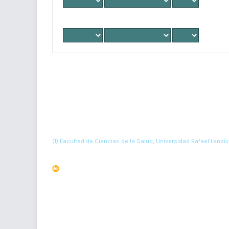
Hasta
Prevalencia de síndrome metabólico en mujere
(1)
Manuel Villalta
(1) Facultad de Ciencias de la Salud, Universidad Rafael Landí
Resumen : 113
DOI : 10.36109/rmg.v155i1.31