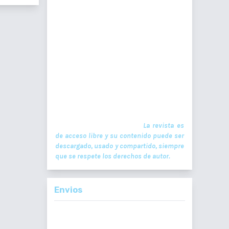
científico oficial. En ella se publican
trabajos de investigación realizados por
profesionales en ciencias de la salud, con
temas de interés científico plasmados en
textos originales e inéditos. Las
publicaciones se realizan
cuatrimestralmente. El ISSN de la versión
en Línea es -L: 2664-3677. La publicación es
financiada por el Colegio de Médicos y
Cirujanos de Guatemala y no contiene
anuncios comerciales. El envío,
procesamiento y publicación de
manuscritos son gratuitos.
La revista es
de acceso libre y su contenido puede ser
descargado, usado y compartido, siempre
que se respete los derechos de autor.
Envios
Enviar un
Artículo