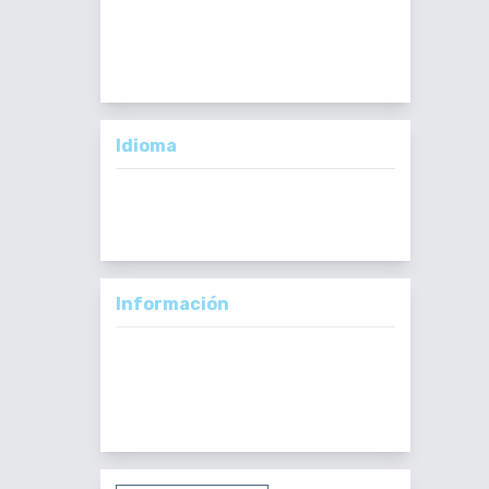
Importante:
No se toman en cuenta
Artículos en formato PDF.
Idioma
English
Español
Información
Para lectores/as
Para autores/as
Para bibliotecarios/as