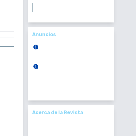
Entrar
Registrarse
Anuncios
uscar
30 de Abril, 2026.
Publicación Vol. 165 Núm 1 (Enero -
Abril)
28 de Diciembre, 2025.
Publicación Vol. 164 Núm 3
33-36
(Septiembre - Diciembre)
PDF : 0
Acerca de la Revista
La Revista Médica del Colegio de Médicos y
elementos
Cirujanos de Guatemala, es un documento