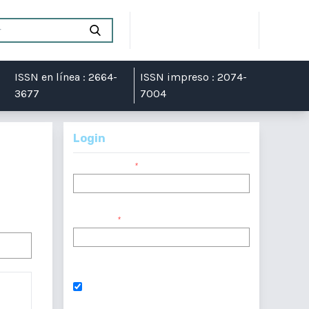
Registrarse
Entrar
ISSN en línea : 2664-
ISSN impreso : 2074-
3677
7004
Login
Nombre usuario
*
Contraseña
*
¿Has olvidado tu contraseña?
Mantenerme conectado