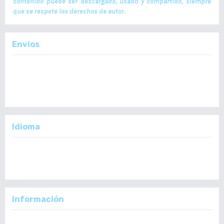
contenido puede ser descargado, usado y compartido, siempre
que se respete los derechos de autor.
Envios
Enviar un Artículo
Importante:
No se toman en cuenta Artículos en formato PDF.
Idioma
English
Español
Información
Para lectores/as