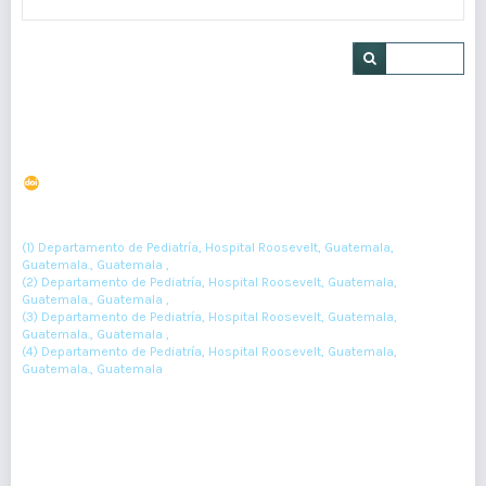
Buscar
Síndrome de Holt Oram en paciente pediátrico
DOI : 10.36109/rmg.v161i4.551
(1)
(2)
(3)
Irwing Rivera
, Melissa Linares
, Isabel Galdámez
, Celia Martínez
(4)
(1) Departamento de Pediatría, Hospital Roosevelt, Guatemala,
Guatemala., Guatemala ,
(2) Departamento de Pediatría, Hospital Roosevelt, Guatemala,
Guatemala., Guatemala ,
(3) Departamento de Pediatría, Hospital Roosevelt, Guatemala,
Guatemala., Guatemala ,
(4) Departamento de Pediatría, Hospital Roosevelt, Guatemala,
Guatemala., Guatemala
428-431
Resumen : 140
PDF : 0
HTML : 0