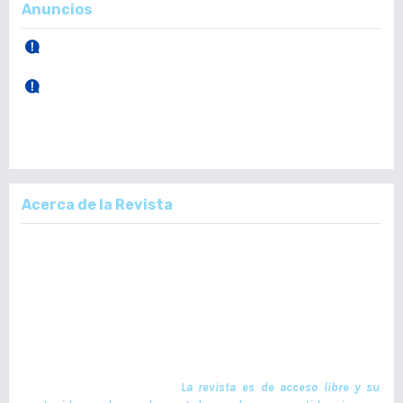
Anuncios
30 de Abril, 2026.
Publicación Vol. 165 Núm 1 (Enero - Abril)
28 de Diciembre, 2025.
Publicación Vol. 164 Núm 3 (Septiembre - Diciembre)
Acerca de la Revista
La Revista Médica del Colegio de Médicos y Cirujanos de Guatemala,
es un documento científico oficial. En ella se publican trabajos de
investigación realizados por profesionales en ciencias de la salud,
con temas de interés científico plasmados en textos originales e
inéditos. Las publicaciones se realizan cuatrimestralmente. El ISSN
de la versión en Línea es -L: 2664-3677. La publicación es financiada
por el Colegio de Médicos y Cirujanos de Guatemala y no contiene
anuncios comerciales. El envío, procesamiento y publicación de
manuscritos son gratuitos.
La revista es de acceso libre y su