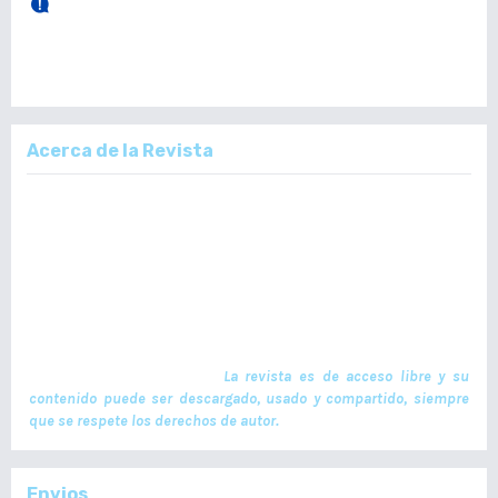
28 de Diciembre, 2025.
Publicación Vol. 164 Núm 3 (Septiembre - Diciembre)
Acerca de la Revista
La Revista Médica del Colegio de Médicos y Cirujanos de Guatemala,
es un documento científico oficial. En ella se publican trabajos de
investigación realizados por profesionales en ciencias de la salud,
con temas de interés científico plasmados en textos originales e
inéditos. Las publicaciones se realizan cuatrimestralmente. El ISSN
de la versión en Línea es -L: 2664-3677. La publicación es financiada
por el Colegio de Médicos y Cirujanos de Guatemala y no contiene
anuncios comerciales. El envío, procesamiento y publicación de
manuscritos son gratuitos.
La revista es de acceso libre y su
contenido puede ser descargado, usado y compartido, siempre
que se respete los derechos de autor.
Envios