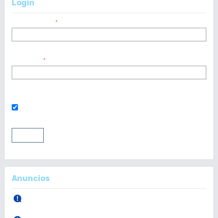
Login
Nombre usuario
*
Contraseña
*
¿Has olvidado tu contraseña?
Mantenerme conectado
Entrar
Registrarse
Anuncios
30 de Abril, 2026.
Publicación Vol. 165 Núm 1 (Enero - Abril)