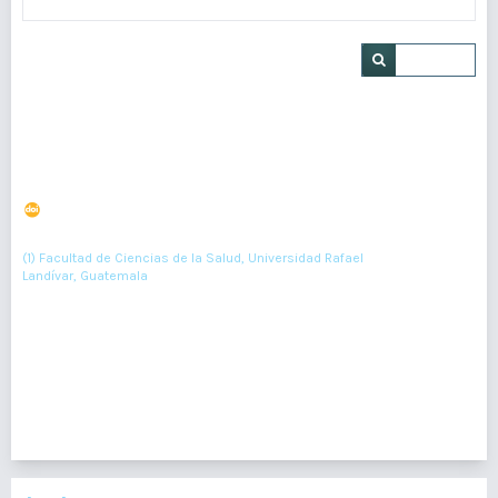
Buscar
Prevalencia de síndrome metabólico en mujeres
indígenas mayores de 45 años
DOI : 10.36109/rmg.v155i1.31
(1)
Manuel Villalta
(1) Facultad de Ciencias de la Salud, Universidad Rafael
Landívar, Guatemala
33-36
Resumen : 114
PDF : 0
1 - 1 de 1 elementos