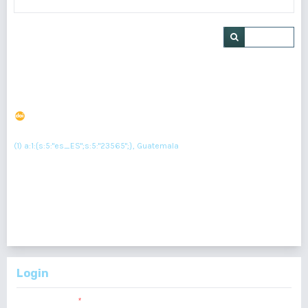
Buscar
Síndrome de Goldenhar. Reporte de caso
DOI : 10.36109/rmg.v163i1.627
(1)
Victor Alfredo Portillo Mirannda
(1) a:1:{s:5:"es_ES";s:5:"23565";}, Guatemala
Resumen : 130
PDF : 0
HTML : 0
1 - 1 de 1 elementos
Login
Nombre usuario
*