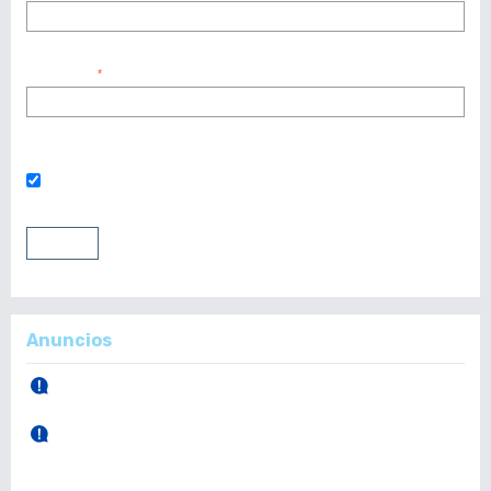
Contraseña
*
¿Has olvidado tu contraseña?
Mantenerme conectado
Entrar
Registrarse
Anuncios
30 de Abril, 2026.
Publicación Vol. 165 Núm 1 (Enero - Abril)
28 de Diciembre, 2025.
Publicación Vol. 164 Núm 3 (Septiembre - Diciembre)