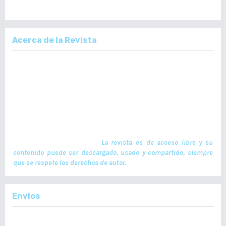
Acerca de la Revista
La Revista Médica del Colegio de Médicos y Cirujanos de Guatemala,
es un documento científico oficial. En ella se publican trabajos de
investigación realizados por profesionales en ciencias de la salud,
con temas de interés científico plasmados en textos originales e
inéditos. Las publicaciones se realizan cuatrimestralmente. El ISSN
de la versión en Línea es -L: 2664-3677. La publicación es financiada
por el Colegio de Médicos y Cirujanos de Guatemala y no contiene
anuncios comerciales. El envío, procesamiento y publicación de
manuscritos son gratuitos.
La revista es de acceso libre y su
contenido puede ser descargado, usado y compartido, siempre
que se respete los derechos de autor.
Envios
Enviar un Artículo