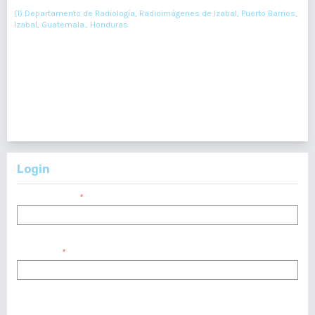
(1) Departamento de Radiología, Radioimágenes de Izabal, Puerto Barrios,
Izabal, Guatemala., Honduras
318-320
Resumen : 57
PDF : 0
HTML : 0
1 - 2 de 2 elementos
Login
Nombre usuario
*
Contraseña
*
¿Has olvidado tu contraseña?