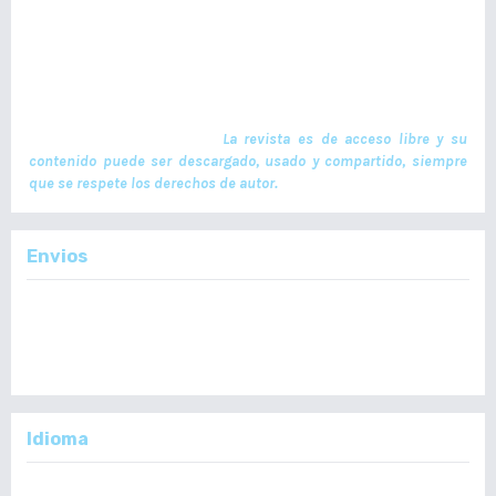
investigación realizados por profesionales en ciencias de la salud,
con temas de interés científico plasmados en textos originales e
inéditos. Las publicaciones se realizan cuatrimestralmente. El ISSN
de la versión en Línea es -L: 2664-3677. La publicación es financiada
por el Colegio de Médicos y Cirujanos de Guatemala y no contiene
anuncios comerciales. El envío, procesamiento y publicación de
manuscritos son gratuitos.
La revista es de acceso libre y su
contenido puede ser descargado, usado y compartido, siempre
que se respete los derechos de autor.
Envios
Enviar un Artículo
Importante:
No se toman en cuenta Artículos en formato PDF.
Idioma
English