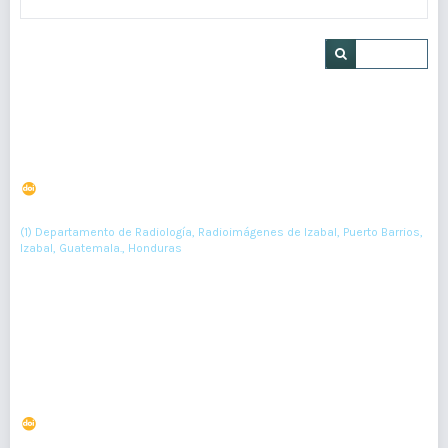
Buscar
Síndrome de Asherman: imagen en
histerosalpingografía
DOI : 10.36109/rmg.v161i4.537
(1)
Miguel Fajardo-Sandoval
(1) Departamento de Radiología, Radioimágenes de Izabal, Puerto Barrios,
Izabal, Guatemala., Honduras
461-463
Resumen : 51
PDF : 0
HTML : 0
Salpingitis ístmica nodosa unilateral: aspecto en
histerosalpingografía
DOI : 10.36109/rmg.v161i3.506
(1)
Miguel Fajardo-Sandoval