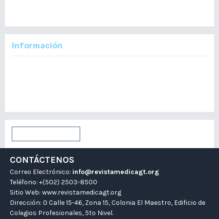
Español
Información
Para lectores/as
Para autores/as
Para bibliotecarios/as
Enviar un artículo
CONTÁCTENOS
Correo Electrónico:
info@revistamedicagt.org
Teléfono: +(502) 2503-8500
Sitio Web:
www.revistamedicagt.org
Dirección: 0 Calle 15-46, Zona 15, Colonia El Maestro, Edificio de
Colegios Profesionales, 5to Nivel.