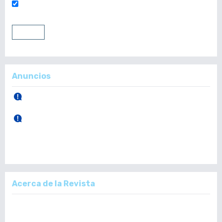
Mantenerme conectado
Entrar
Registrarse
Anuncios
30 de Abril, 2026.
Publicación Vol. 165 Núm 1 (Enero - Abril)
28 de Diciembre, 2025.
Publicación Vol. 164 Núm 3 (Septiembre - Diciembre)
Acerca de la Revista
La Revista Médica del Colegio de Médicos y Cirujanos de Guatemala,
es un documento científico oficial. En ella se publican trabajos de