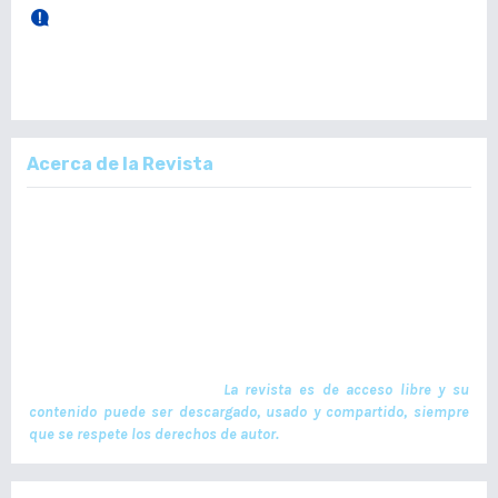
28 de Diciembre, 2025.
Publicación Vol. 164 Núm 3 (Septiembre - Diciembre)
Acerca de la Revista
La Revista Médica del Colegio de Médicos y Cirujanos de Guatemala,
es un documento científico oficial. En ella se publican trabajos de
investigación realizados por profesionales en ciencias de la salud,
con temas de interés científico plasmados en textos originales e
inéditos. Las publicaciones se realizan cuatrimestralmente. El ISSN
de la versión en Línea es -L: 2664-3677. La publicación es financiada
por el Colegio de Médicos y Cirujanos de Guatemala y no contiene
anuncios comerciales. El envío, procesamiento y publicación de
manuscritos son gratuitos.
La revista es de acceso libre y su
contenido puede ser descargado, usado y compartido, siempre
que se respete los derechos de autor.