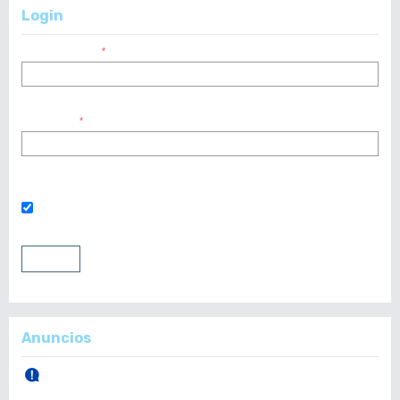
Login
Nombre usuario
*
Contraseña
*
¿Has olvidado tu contraseña?
Mantenerme conectado
Entrar
Registrarse
Anuncios
30 de Abril, 2026.
Publicación Vol. 165 Núm 1 (Enero - Abril)