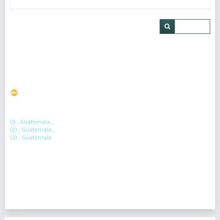
Buscar
Infección cutánea por Mycobacterium chelonae en
paciente inmunosuprimida
DOI : 10.36109/kkh0q520
(1)
Kenia Gabriela Fagiani Castillo
, Alejandra María González Orellana
(2)
(3)
, Luis Antonio Rodríguez Cifuentes
(1) , Guatemala ,
(2) , Guatemala ,
(3) , Guatemala
Resumen : 303
PDF : 143
HTML : 9
1 - 1 de 1 elementos