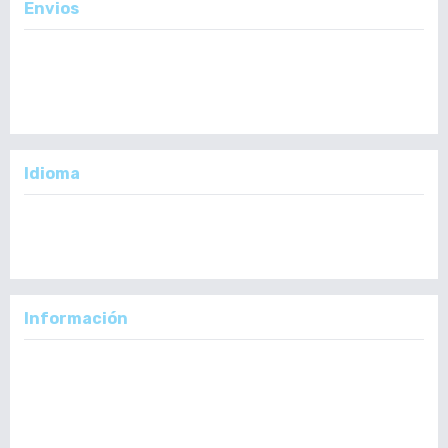
Envios
Enviar un Artículo
Importante:
No se toman en cuenta Artículos en formato PDF.
Idioma
English
Español
Información
Para lectores/as
Para autores/as
Para bibliotecarios/as