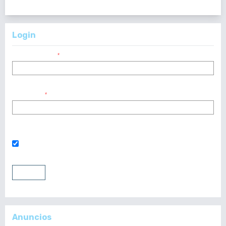
1 - 1 de 1 elementos
Login
Nombre usuario
*
Contraseña
*
¿Has olvidado tu contraseña?
Mantenerme conectado
Entrar
Registrarse
Anuncios