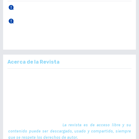
30 de Abril, 2026.
Publicación Vol. 165 Núm 1 (Enero - Abril)
28 de Diciembre, 2025.
Publicación Vol. 164 Núm 3 (Septiembre - Diciembre)
Acerca de la Revista
La Revista Médica del Colegio de Médicos y Cirujanos de Guatemala,
es un documento científico oficial. En ella se publican trabajos de
investigación realizados por profesionales en ciencias de la salud,
con temas de interés científico plasmados en textos originales e
inéditos. Las publicaciones se realizan cuatrimestralmente. El ISSN
de la versión en Línea es -L: 2664-3677. La publicación es financiada
por el Colegio de Médicos y Cirujanos de Guatemala y no contiene
anuncios comerciales. El envío, procesamiento y publicación de
manuscritos son gratuitos.
La revista es de acceso libre y su
contenido puede ser descargado, usado y compartido, siempre
que se respete los derechos de autor.