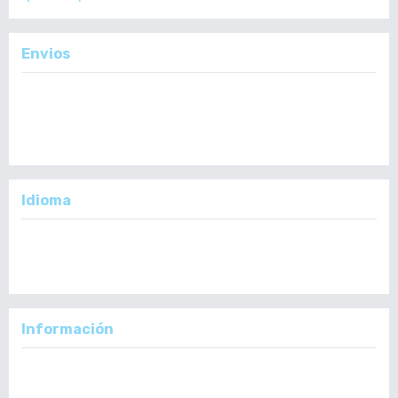
Envios
Enviar un Artículo
Importante:
No se toman en cuenta Artículos en formato PDF.
Idioma
English
Español
Información
Para lectores/as
Para autores/as