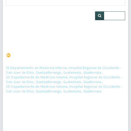
Buscar
Síndrome de vasoconstricción cerebral reversible en
adulto mayor
DOI : 10.36109/rmg.v160i2.339
(1)
(2)
(3)
Juan Raymundo
, José Agurcia
, Luis Joj
(1) Departamento de Medicina Interna, Hospital Regional de Occidente -
San Juan de Dios, Quetzaltenango, Guatemala., Guatemala ,
(2) Departamento de Medicina Interna, Hospital Regional de Occidente -
San Juan de Dios, Quetzaltenango, Guatemala., Guatemala ,
(3) Departamento de Medicina Interna, Hospital Regional de Occidente -
San Juan de Dios, Quetzaltenango, Guatemala., Guatemala
158-160
Resumen : 119
PDF : 0
HTML : 0