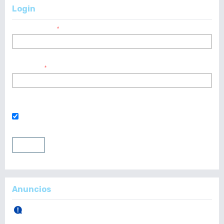
Login
Nombre usuario
*
Contraseña
*
¿Has olvidado tu contraseña?
Mantenerme conectado
Entrar
Registrarse
Anuncios
30 de Abril, 2026.
Publicación Vol. 165 Núm 1 (Enero - Abril)