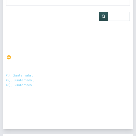
Buscar
Infección cutánea por Mycobacterium chelonae en
paciente inmunosuprimida
DOI : 10.36109/kkh0q520
(1)
Kenia Gabriela Fagiani Castillo
, Alejandra María González Orellana
(2)
(3)
, Luis Antonio Rodríguez Cifuentes
(1) , Guatemala ,
(2) , Guatemala ,
(3) , Guatemala
Resumen : 298
PDF : 139
HTML : 9
1 - 1 de 1 elementos