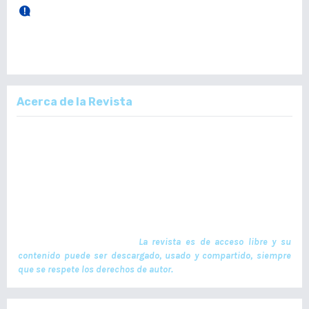
28 de Diciembre, 2025.
Publicación Vol. 164 Núm 3 (Septiembre - Diciembre)
Acerca de la Revista
La Revista Médica del Colegio de Médicos y Cirujanos de Guatemala,
es un documento científico oficial. En ella se publican trabajos de
investigación realizados por profesionales en ciencias de la salud,
con temas de interés científico plasmados en textos originales e
inéditos. Las publicaciones se realizan cuatrimestralmente. El ISSN
de la versión en Línea es -L: 2664-3677. La publicación es financiada
por el Colegio de Médicos y Cirujanos de Guatemala y no contiene
anuncios comerciales. El envío, procesamiento y publicación de
manuscritos son gratuitos.
La revista es de acceso libre y su
contenido puede ser descargado, usado y compartido, siempre
que se respete los derechos de autor.