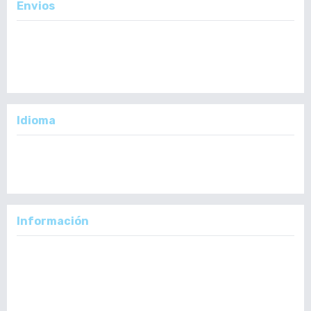
Envios
Enviar un Artículo
Importante:
No se toman en cuenta Artículos en formato PDF.
Idioma
English
Español
Información
Para lectores/as
Para autores/as
Para bibliotecarios/as